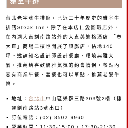
雅室牛排
台北老字號牛排館，已近三十年歷史的雅室牛
排館Steak Inn，除了在本店仁愛圓環店外，
在內湖大直劍南路站外的大直英迪格酒店 「春
大直」商場二樓也開展了旗艦店，佔地140
坪。邀請知名設計師設計餐廳，環境典雅大
氣，推薦給喜歡優雅氣氛的約會情侶。餐點內
容有商業午餐、套餐也可以單點，推薦老饕牛
排。
地址：
台北市
中山區樂群三路303號2樓（捷
運劍南路站3號出口）
訂位電話：(02) 8502-9960
營業時間：11:30-15:00 / 17:30-21:30