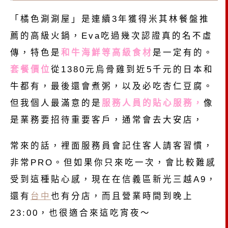
「橘色涮涮屋」是連續3年獲得米其林餐盤推
薦的高級火鍋，Eva吃過幾次認證真的名不虛
傳，特色是
和牛海鮮等高級食材
是一定有的。
套餐價位
從1380元烏骨雞到近5千元的日本和
牛都有，最後還會煮粥，以及必吃杏仁豆腐。
但我個人最滿意的是
服務人員的貼心服務，
像
是業務要招待重要客戶，通常會去大安店，
常來的話，裡面服務員會記住客人請客習慣，
非常PRO。但如果你只來吃一次，會比較難感
受到這種貼心感，現在在信義區新光三越A9，
還有
台中
也有分店，而且營業時間到晚上
23:00，也很適合來這吃宵夜～