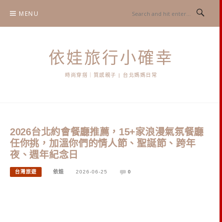
Skip
MENU
to
content
依娃旅行小確幸
時尚穿搭｜質感親子 | 台北媽媽日常
2026台北約會餐廳推薦，15+家浪漫氣氛餐廳
任你挑，加溫你們的情人節、聖誕節、跨年
夜、週年紀念日
台灣旅遊
依娃
2026-06-25
0