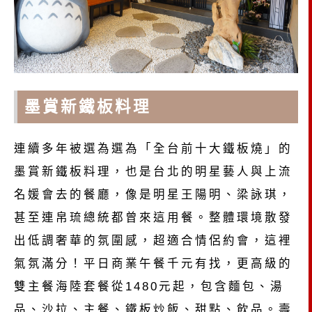
墨賞新鐵板料理
連續多年被選為選為「全台前十大鐵板燒」的
墨賞新鐵板料理，也是台北的明星藝人與上流
名媛會去的餐廳，像是明星王陽明、梁詠琪，
甚至連帛琉總統都曾來這用餐。整體環境散發
出低調奢華的氛圍感，超適合情侶約會，這裡
氣氛滿分！平日商業午餐千元有找，更高級的
雙主餐海陸套餐從1480元起，包含麵包、湯
品、沙拉、主餐、鐵板炒飯、甜點、飲品。壽