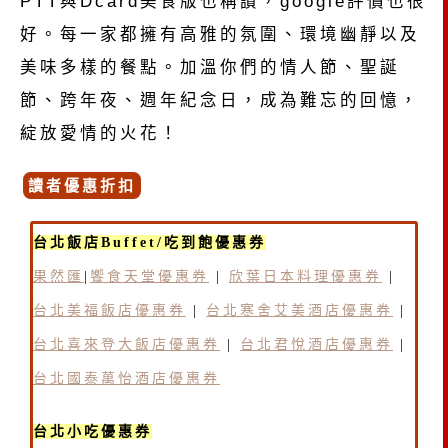
PTT與Dcard美食版也稱讚，google評價也很
好。每一家都擁有高雅的氛圍、環境幽靜以及
美味多樣的餐點。加溫你們的情人節、聖誕
節、跨年夜、週年紀念日，成為難忘的回憶，
綻放愛情的火花！
讀者優惠折扣
台北飯店Buffet/吃到飽優惠券
果然匯
|
饗食天堂優惠券
|
欣葉日本料理優惠券
|
台北美福飯店優惠券
|
台北寒舍艾美酒店優惠券
|
台北喜來登大飯店優惠券
|
台北君悅酒店優惠券
|
台北國泰萬怡酒店優惠券
台北小吃優惠券