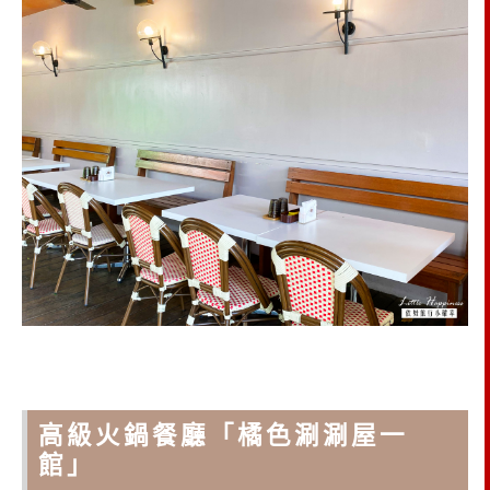
高級火鍋餐廳「橘色涮涮屋一
館」