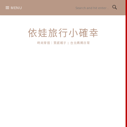
Skip
MENU
to
content
依娃旅行小確幸
時尚穿搭｜質感親子 | 台北媽媽日常