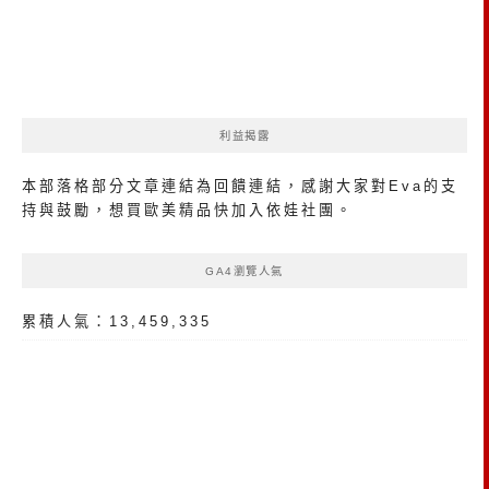
利益揭露
本部落格部分文章連結為回饋連結，感謝大家對Eva的支
持與鼓勵，想買歐美精品
快加入依娃社團
。
GA4瀏覽人氣
累積人氣：13,459,335