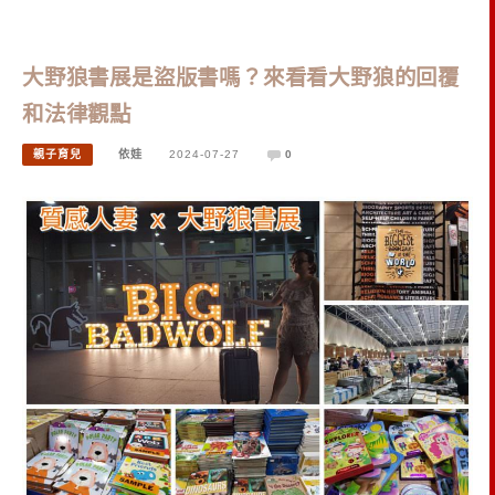
大野狼書展是盜版書嗎？來看看大野狼的回覆
和法律觀點
親子育兒
依娃
2024-07-27
0