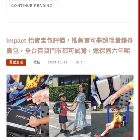
CONTINUE READING
impact 怡寶書包評價，推薦寶可夢超輕量護脊
書包，全台百貨門市都可試背，還保固六年呢
質感生活
依娃
2024-11-27
0