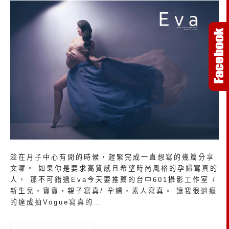
趁在月子中心有閒的時候，趕緊完成一直想寫的幾篇分享
文囉。 如果你是要求高質感且希望時尚風格的孕婦寫真的
人， 那不可錯過Eva今天要推薦的台中601攝影工作室 /
新生兒‧寶寶‧親子寫真/ 孕婦‧素人寫真。 讓我很過癮
的達成拍Vogue寫真的…