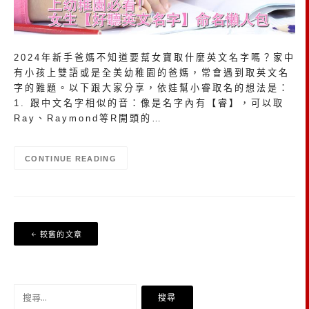
2024年新手爸媽不知道要幫女寶取什麼英文名字嗎？家中
有小孩上雙語或是全美幼稚園的爸媽，常會遇到取英文名
字的難題。以下跟大家分享，依娃幫小睿取名的想法是：
1. 跟中文名字相似的音：像是名字內有【睿】，可以取
Ray、Raymond等R開頭的…
CONTINUE READING
文
較舊的文章
章
導
覽
搜
尋