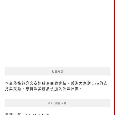
利益揭露
本部落格部分文章連結為回饋連結，感謝大家對Eva的支
持與鼓勵，想買歐美精品
快加入依娃社團
。
GA4瀏覽人氣