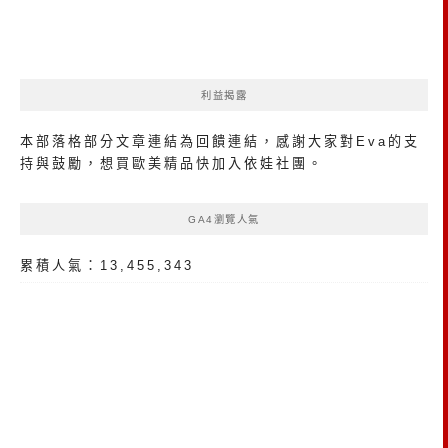
利益揭露
本部落格部分文章連結為回饋連結，感謝大家對Eva的支
持與鼓勵，想買歐美精品
快加入依娃社團
。
GA4瀏覽人氣
累積人氣：13,455,343