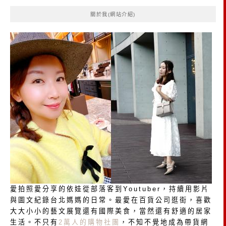
鍵
關於我(網站介紹)
字:
愛拍照愛分享的依娃從部落客到Youtuber，持續用影片
與圖文紀錄台北媽媽的日常。最愛在百貨公司逛街，喜歡
大大小小的藝文展覽還有國際美食，當然還有舒適的居家
生活。不只有
2萬人的購物社團
，不知不覺地成為帶貨網