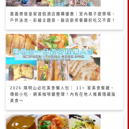
嘉義樂億皇家渡假酒店團購優惠｜室內親子遊樂場、
戶外泳池、彩繪主題房，飯店飲茶餐廳好吃又不貴！
2026 陽明山必吃美食懶人包｜ 11+ 家美食餐廳、
傳統小吃、網美咖啡廳整理！內有在地人推薦隱藏版
美食～