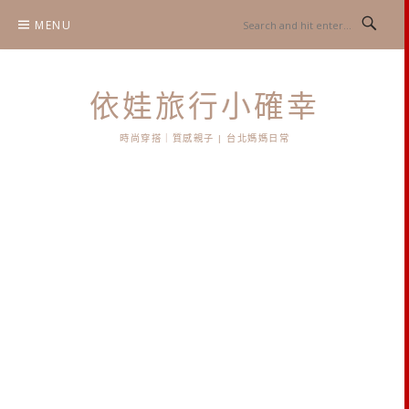
Skip
MENU
to
content
依娃旅行小確幸
時尚穿搭｜質感親子 | 台北媽媽日常