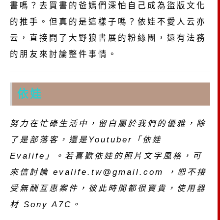
書嗎？去買書的爸媽們深怕自己成為盜版文化
的推手。但真的是這樣子嗎？依娃不愛人云亦
云，直接問了大野狼書展的粉絲團，還有法務
的朋友來討論整件事情。
依娃
努力在忙碌生活中，留白屬於我們的優雅，除
了是部落客，還是Youtuber「依娃
Evalife」。若喜歡依娃的照片文字風格，可
來信討論
evalife.tw@gmail.com
，恕不接
受無酬互惠案件，彼此時間都很寶貴，使用器
材 Sony A7C。