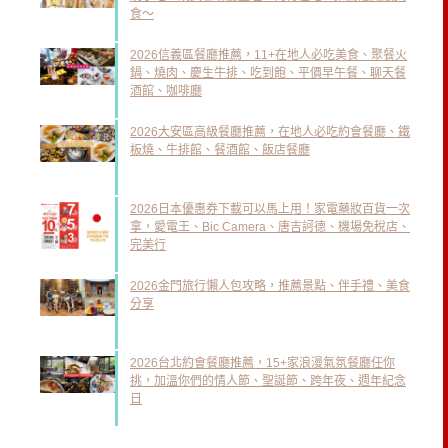
食～
2026信義區餐廳推薦，11+在地人必吃美食、聚餐火
鍋、燒肉、慶生牛排、吃到飽、平價早午餐、聊天餐
酒館、咖啡廳
2026大安區高級餐廳推薦，在地人必吃約會餐廳、鐵
板燒、牛排館、餐酒館、飯店餐廳
2026日本優惠券下載可以馬上用！家電藥妝百貨一次
拿，愛電王、Bic Camera、唐吉訶德、機場免稅店、
完美行
2026金門旅行懶人包攻略，推薦景點、伴手禮、美食
分享
2026台北約會餐廳推薦，15+家浪漫氣氛餐廳任你
挑，加溫你們的情人節、聖誕節、跨年夜、週年紀念
日