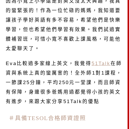
因為小寬上小學還是對英文沒太大興趣，我真
的蠻緊張的！作為一位忙碌的媽媽，我知道要
讓孩子學好英語有多不容易，希望他們是快樂
學習，但也希望他們學習有效果。我們試過實
體補習班，可惜小寬不喜歡上課風格，可能他
太愛聊天了。
Eva比較過多家線上英文，我覺得
51Talk
在師
資與系統上真的蠻厲害的！全外師
1
對
1
課程，
一節課25分鐘，平均
250
元一堂課，而且師資
有保障，身邊很多爸媽用過都覺得小孩的英文
有進步，來跟大家分享51Talk的優點
＃具備
TESOL
合格師資證照