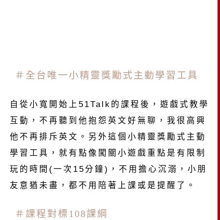
＃全台唯一小精靈獎勵式主動學習工具
自從小寬開始上
51Talk
的課程後，遊戲式教學
互動，不再聽到他抱怨英文好無聊，我很高興
他不再排斥英文。另外這個小精靈獎勵式主動
學習工具，就有點像闖關小遊戲重點是有限制
玩的時間
(
一次
15
分鐘
)
，不用擔心沉溺，小朋
友意猶未盡，都不用陪著上課或是提醒了。
＃課程對標
108
課綱