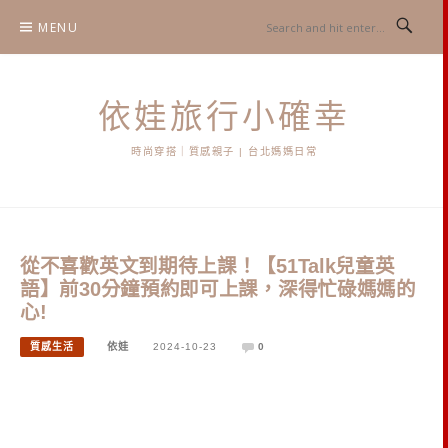
Skip
MENU
to
content
依娃旅行小確幸
時尚穿搭｜質感親子 | 台北媽媽日常
從不喜歡英文到期待上課！【51Talk兒童英
語】前30分鐘預約即可上課，深得忙碌媽媽的
心!
質感生活
依娃
2024-10-23
0