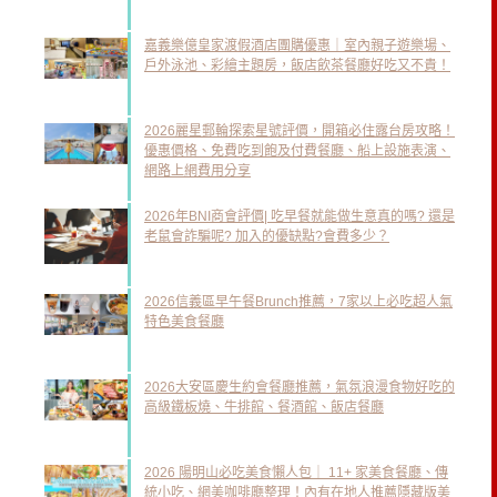
嘉義樂億皇家渡假酒店團購優惠｜室內親子遊樂場、
戶外泳池、彩繪主題房，飯店飲茶餐廳好吃又不貴！
2026麗星郵輪探索星號評價，開箱必住露台房攻略！
優惠價格、免費吃到飽及付費餐廳、船上設施表演、
網路上網費用分享
2026年BNI商會評價| 吃早餐就能做生意真的嗎? 還是
老鼠會詐騙呢? 加入的優缺點?會費多少？
2026信義區早午餐Brunch推薦，7家以上必吃超人氣
特色美食餐廳
2026大安區慶生約會餐廳推薦，氣氛浪漫食物好吃的
高級鐵板燒、牛排館、餐酒館、飯店餐廳
2026 陽明山必吃美食懶人包｜ 11+ 家美食餐廳、傳
統小吃、網美咖啡廳整理！內有在地人推薦隱藏版美