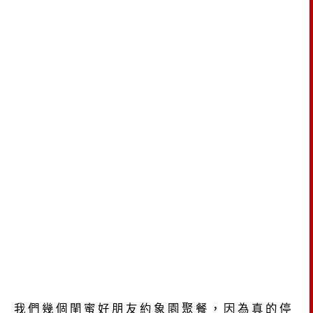
我們幾個閨蜜好朋友約象園聚餐，因為真的停