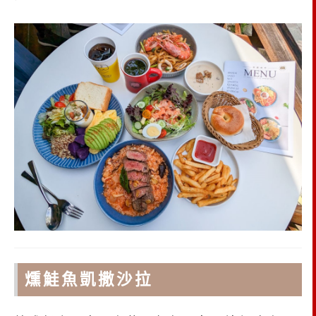
燻鮭魚凱撒沙拉