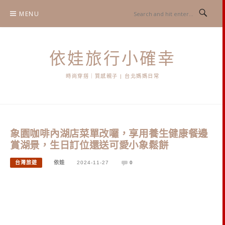
Skip
MENU
to
content
依娃旅行小確幸
時尚穿搭｜質感親子 | 台北媽媽日常
象園咖啡內湖店菜單改囉，享用養生健康餐邊
賞湖景，生日訂位還送可愛小象鬆餅
台灣旅遊
依娃
2024-11-27
0