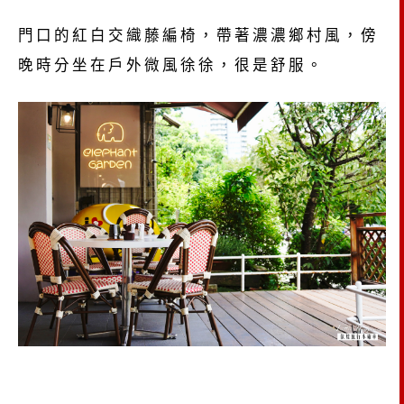
門口的紅白交織藤編椅，帶著濃濃鄉村風，傍
晚時分坐在戶外微風徐徐，很是舒服。