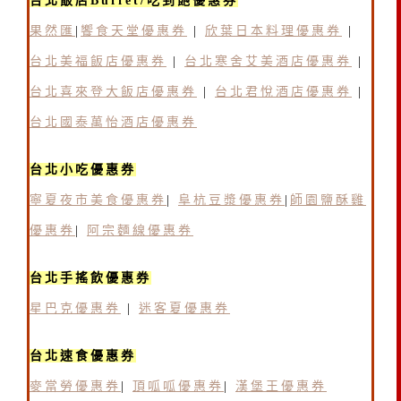
台北飯店Buffet/吃到飽優惠券
果然匯
|
饗食天堂優惠券
|
欣葉日本料理優惠券
|
台北美福飯店優惠券
|
台北寒舍艾美酒店優惠券
|
台北喜來登大飯店優惠券
|
台北君悅酒店優惠券
|
台北國泰萬怡酒店優惠券
台北小吃優惠券
寧夏夜市美食優惠券
|
阜杭豆漿優惠券
|
師園鹽酥雞
優惠券
|
阿宗麵線優惠券
台北手搖飲優惠券
星巴克優惠券
|
迷客夏優惠券
台北速食優惠券
麥當勞優惠券
|
頂呱呱優惠券
|
漢堡王優惠券