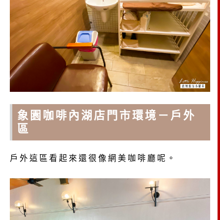
象園咖啡內湖店門市環境－戶外
區
戶外這區看起來還很像網美咖啡廳呢。