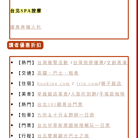
台北SPA按摩
優惠券懶人包
讀者優惠折扣
【熱門】
台灣展覽活動
/
台灣旅遊優惠
/
文創表演
【交通】
高鐵、巴士、租車
【住宿】
booking.com
/
trip.com
/
親子飯店
【美食】
星級飯店美食
/
人氣吃到飽
/
手搖飲咖啡
【熱門】
台北101觀景台門票
【包車】
九份＆十分＆野柳一日遊
【門票】
台北兒童新樂園無限暢玩一日票
【行程】
台北雙層觀光巴士之旅