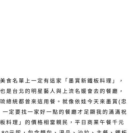
美食名單上一定有這家「墨賞新鐵板料理」，
也是台北的明星藝人與上流名媛會去的餐廳，
琉總統都曾來這用餐。就像依娃今天來墨賞(忠
，一定要找一家好一點的餐廳才足顯我的滿滿祝
板料理」的價格相當親民，平日商業午餐千元
480元起，包含麵包、湯品、沙拉、主餐、鐵板