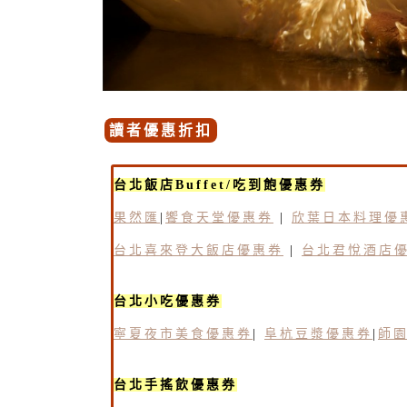
讀者優惠折扣
台北飯店Buffet/吃到飽優惠券
果然匯
|
饗食天堂優惠券
|
欣葉日本料理優
台北喜來登大飯店優惠券
|
台北君悅酒店
台北小吃優惠券
寧夏夜市美食優惠券
|
阜杭豆漿優惠券
|
師
台北手搖飲優惠券