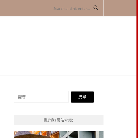
搜
尋
關
鍵
關於我(網站介紹)
字: