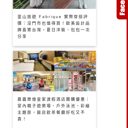
釜山旅遊 Fabrique 實際穿搭評
價｜沒門市也值得買！歐美設計品
牌直寄台灣，夏日洋裝、包包一次
分享
嘉義樂億皇家渡假酒店團購優惠｜
室內親子遊樂場、戶外泳池、彩繪
主題房，飯店飲茶餐廳好吃又不
貴！