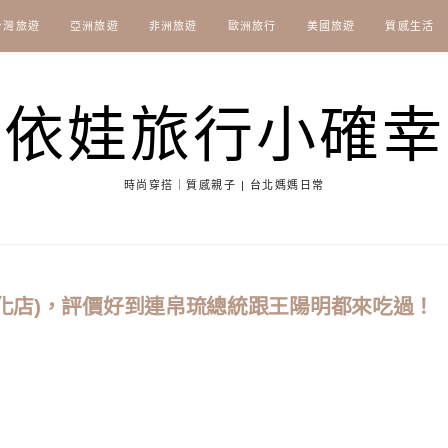
台灣旅遊
亞洲旅遊
非洲旅遊
歐洲旅行
美國旅遊
質感生活
依娃旅行小確幸
時尚穿搭｜質感親子 | 台北媽媽日常
敦化店)，評價好到連帛琉總統跟王陽明都來吃過！