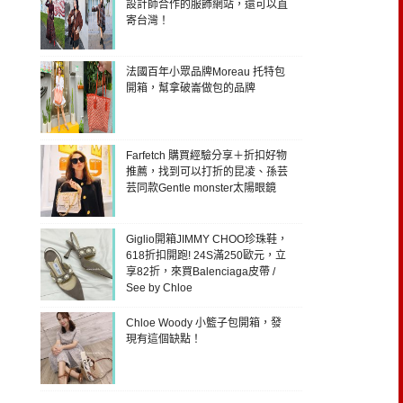
設計師合作的服飾網站，還可以直
寄台灣！
法國百年小眾品牌Moreau 托特包
開箱，幫拿破崙做包的品牌
Farfetch 購買經驗分享＋折扣好物
推薦，找到可以打折的昆凌、孫芸
芸同款Gentle monster太陽眼鏡
Giglio開箱JIMMY CHOO珍珠鞋，
618折扣開跑! 24S滿250歐元，立
享82折，來買Balenciaga皮帶 /
See by Chloe
Chloe Woody 小籃子包開箱，發
現有這個缺點！