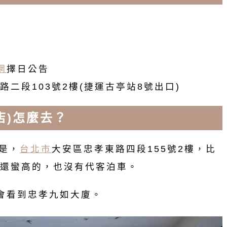
網
擇日公告
路二段103號2樓(捷運古亭站8號出口)
店)怎麼去？
是，
台北市
大安區忠孝東路四段155號2樓，比
還蠻高的，也沒有代客泊車。
會看到忠孝九如大廈。