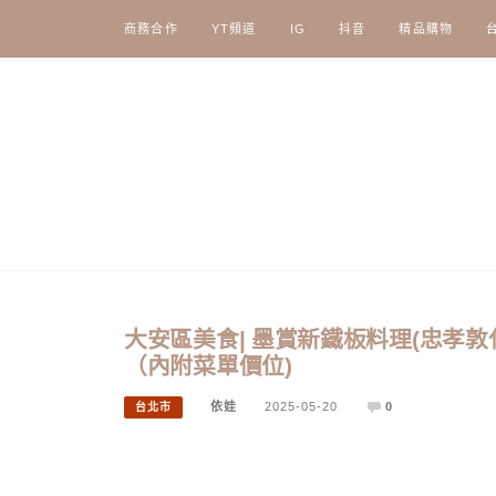
Skip
商務合作
YT頻道
IG
抖音
精品購物
to
content
大安區美食| 墨賞新鐵板料理(忠孝
（內附菜單價位)
依娃
2025-05-20
0
台北市