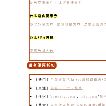
星巴克優惠券
|
迷客夏優惠券
台北速食優惠券
麥當勞優惠券
|
頂呱呱優惠券
|
漢堡王優惠
台北SPA按摩
優惠券懶人包
讀者優惠折扣
【熱門】
台灣展覽活動
/
台灣旅遊優惠
/
【交通】
高鐵、巴士、租車
【住宿】
booking.com
/
trip.com
/
親
【美食】
星級飯店美食
/
人氣吃到飽
/
手搖