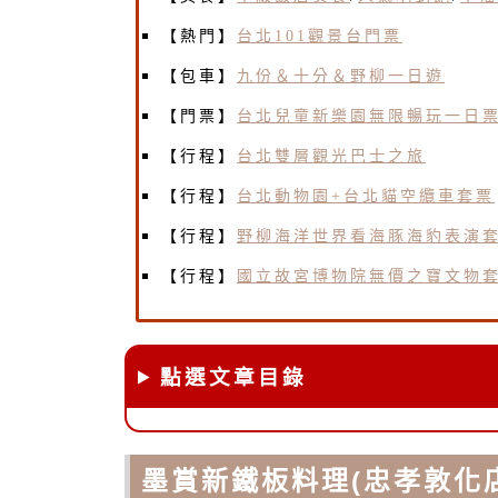
【熱門】
台北101觀景台門票
【包車】
九份＆十分＆野柳一日遊
【門票】
台北兒童新樂園無限暢玩一日
【行程】
台北雙層觀光巴士之旅
【行程】
台北動物園+台北貓空纜車套票
【行程】
野柳海洋世界看海豚海豹表演
【行程】
國立故宮博物院無價之寶文物
點選文章目錄
墨賞新鐵板料理(忠孝敦化