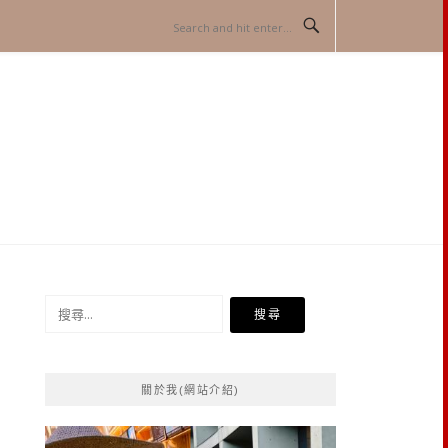
搜
尋
關
鍵
關於我(網站介紹)
字: