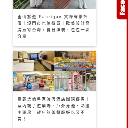
釜山旅遊 Fabrique 實際穿搭評
價｜沒門市也值得買！歐美設計品
牌直寄台灣，夏日洋裝、包包一次
分享
嘉義樂億皇家渡假酒店團購優惠｜
室內親子遊樂場、戶外泳池、彩繪
主題房，飯店飲茶餐廳好吃又不
貴！