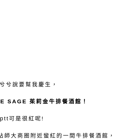
秘兮兮說要幫我慶生，
LE SAGE 茱莉金牛排餐酒館！
tt可是很紅呢!
樓站師大商圈附近蠻紅的一間牛排餐酒館，