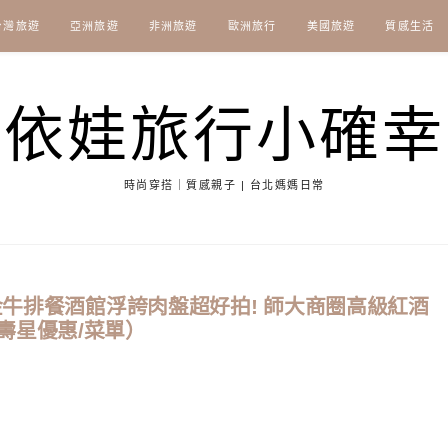
台灣旅遊
亞洲旅遊
非洲旅遊
歐洲旅行
美國旅遊
質感生活
依娃旅行小確幸
時尚穿搭｜質感親子 | 台北媽媽日常
金牛排餐酒館浮誇肉盤超好拍! 師大商圈高級紅酒
壽星優惠/菜單）