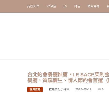
Skip
商務合作
YT頻道
IG
抖音
精品購物
to
content
台北約會餐廳推薦，LE SAGE茱利
餐廳，質感慶生、情人節約會首選（
依娃旅行小確幸
2025-05-19
0
台灣旅遊