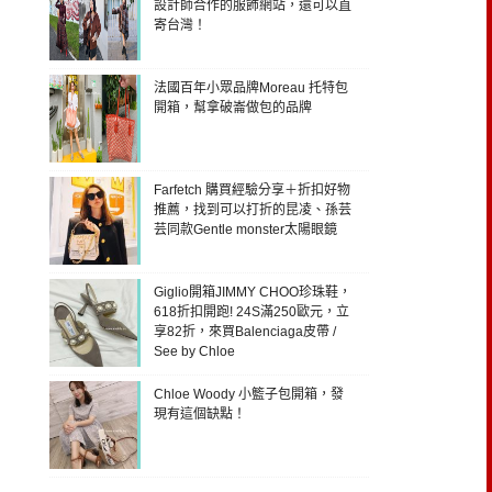
設計師合作的服飾網站，還可以直
寄台灣！
法國百年小眾品牌Moreau 托特包
開箱，幫拿破崙做包的品牌
Farfetch 購買經驗分享＋折扣好物
推薦，找到可以打折的昆凌、孫芸
芸同款Gentle monster太陽眼鏡
Giglio開箱JIMMY CHOO珍珠鞋，
618折扣開跑! 24S滿250歐元，立
享82折，來買Balenciaga皮帶 /
See by Chloe
Chloe Woody 小籃子包開箱，發
現有這個缺點！