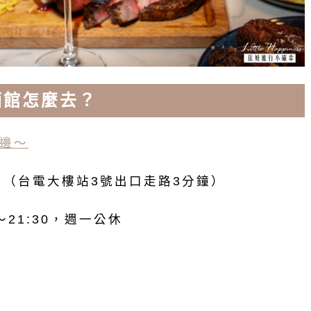
餐酒館怎麼去？
邊～
號 （台電大樓站3號出口走路3分鐘）
0～21:30，週一公休