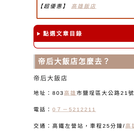
【超優惠】
高雄飯店
點選文章目錄
帝后大飯店怎麼去？
帝后大飯店
地址：
803
高雄
市鹽埕區大公路21
電話：
0７－5212211
交通：高鐵左營站，車程25分鐘/
高