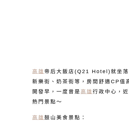
高雄
帝后大飯店(Q21 Hotel)
新樂街、奶茶街等，房間舒適CP值
開發早，一度曾是
高雄
行政中心，近
熱門景點～
高雄
鼓山美食景點：