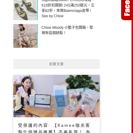
618折扣開跑! 24S滿250歐元，立
享82折，來買Balenciaga皮帶 /
See by Chloe
Chloe Woody 小籃子包開箱，發
現有這個缺點！
近期文章
受保護的內容: 【Kamee咖米客
製化保健品推薦】不再亂買！ 為