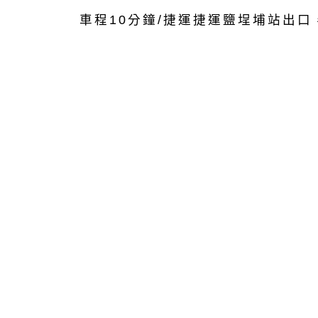
車程10分鐘/捷運捷運鹽埕埔站出口