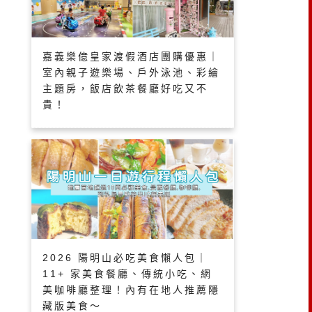
嘉義樂億皇家渡假酒店團購優惠｜
室內親子遊樂場、戶外泳池、彩繪
主題房，飯店飲茶餐廳好吃又不
貴！
2026 陽明山必吃美食懶人包｜
11+ 家美食餐廳、傳統小吃、網
美咖啡廳整理！內有在地人推薦隱
藏版美食～