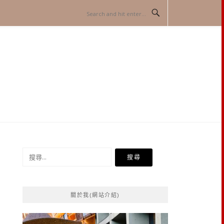
搜
尋
關
鍵
關於我(網站介紹)
字: