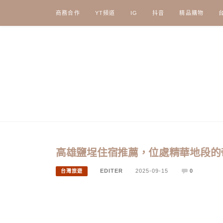
Skip
商務合作
YT頻道
IG
抖音
精品購物
to
content
高雄鹽埕住宿推薦，位處精華地段的
EDITER
2025-09-15
0
台灣旅遊