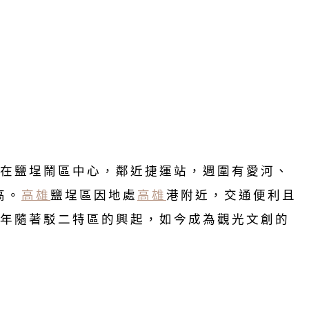
就坐落在鹽埕鬧區中心，鄰近捷運站，週圍有愛河、
高。
高雄
鹽埕區因地處
高雄
港附近，交通便利且
年隨著駁二特區的興起，如今成為觀光文創的