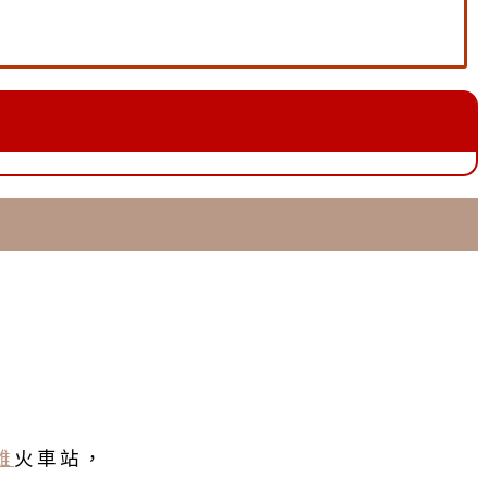
號
雄
火車站，