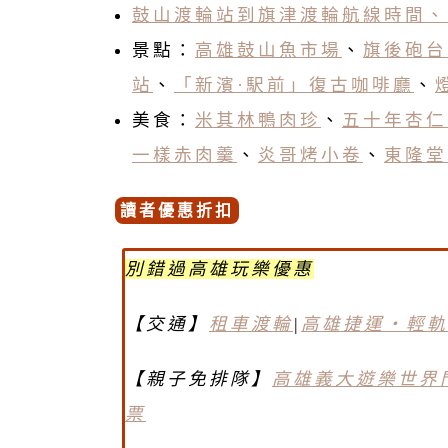
鼓山渡輪站到旗津渡輪航線時間、
景點：
高雄鼓山魚市場
、
旗後砲台
站
、
「新濱·駅前」復古咖啡廳
、
燈
美食：
米其林鴨肉珍
、
五十年杏仁
一樣赤肉羹
、
炎哥烤小卷
、
東隆堂
讀者優惠折扣
別錯過高雄玩樂優惠
【交通】
租車渡輪
|
高雄捷運・輕軌
【親子免排隊】
高雄義大遊樂世界
票