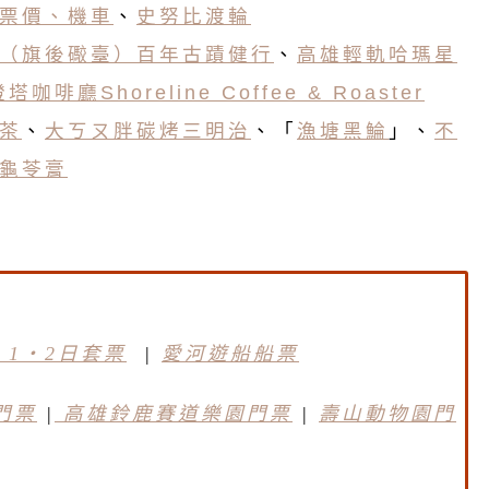
票價、機車
、
史努比渡輪
（旗後礮臺）百年古蹟健行
、
高雄輕軌哈瑪星
塔咖啡廳Shoreline Coffee & Roaster
茶
、
大ㄎㄡ胖碳烤三明治
、「
漁塘黑鯩
」、
不
龜苓膏
 1・2日套票
|
愛河遊船船票
門票
|
高雄鈴鹿賽道樂園門票
|
壽山動物園門