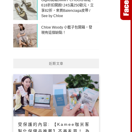
618折扣開跑! 24S滿250歐元，立
享82折，來買Balenciaga皮帶 /
See by Chloe
Chloe Woody 小籃子包開箱，發
現有這個缺點！
近期文章
受保護的內容: 【Kamee咖米客
製化保健品推薦】不再亂買！ 為