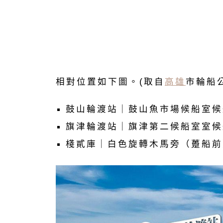
相對位置如下圖。(取自
高雄
市輪船
鼓山輪渡站｜鼓山魚市場候船室候
旗津輪渡站｜旗津第二候船室室候
棧貳庫｜白色旋轉木馬旁（躉船前