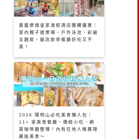
嘉義樂億皇家渡假酒店團購優惠｜
室內親子遊樂場、戶外泳池、彩繪
主題房，飯店飲茶餐廳好吃又不
貴！
2026 陽明山必吃美食懶人包｜
11+ 家美食餐廳、傳統小吃、網
美咖啡廳整理！內有在地人推薦隱
藏版美食～