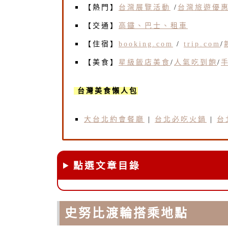
【熱門】
台灣展覽活動
/
台灣旅遊優
【交通】
高鐵、巴士、租車
【住宿】
booking.com
/
trip.com
/
【美食】
星級飯店美食
/
人氣吃到飽
/
台灣美食懶人包
大台北約會餐廳
|
台北必吃火鍋
|
台
點選文章目錄
史努比渡輪搭乘地點