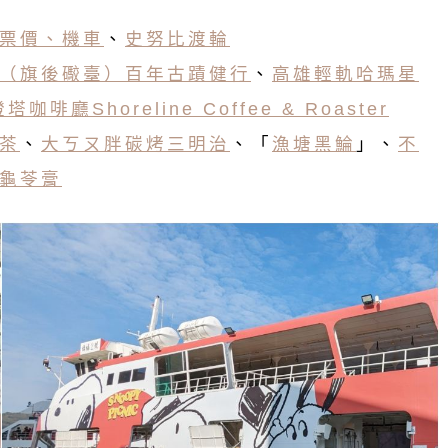
票價、機車
、
史努比渡輪
（旗後礮臺）百年古蹟健行
、
高雄輕軌哈瑪星
塔咖啡廳Shoreline Coffee & Roaster
茶
、
大ㄎㄡ胖碳烤三明治
、「
漁塘黑鯩
」、
不
龜苓膏