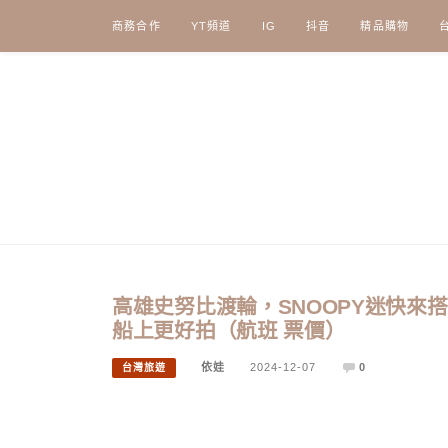
Skip
商務合作
YT頻道
IG
抖音
精品購物
to
content
高雄史努比渡輪，SNOOPY迷快來
船上更好拍（航班 票價）
依娃
2024-12-07
0
台灣旅遊