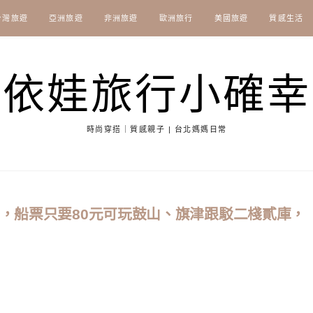
台灣旅遊
亞洲旅遊
非洲旅遊
歐洲旅行
美國旅遊
質感生活
依娃旅行小確幸
時尚穿搭｜質感親子 | 台北媽媽日常
搭，船票只要80元可玩鼓山、旗津跟駁二棧貳庫，