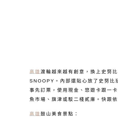
高雄
渡輪越來越有創意，換上史努比
SNOOPY。內部還貼心放了史努
事先訂票，使用現金、悠遊卡跟一卡
魚市場、旗津或駁二棧貳庫。快跟依
高雄
鼓山美食景點：