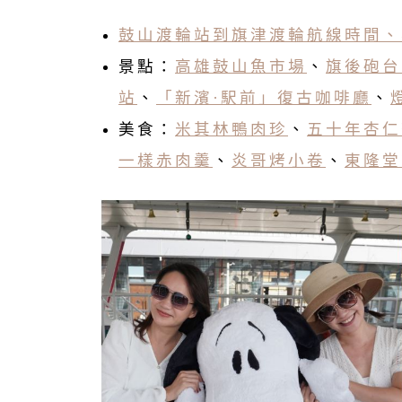
鼓山渡輪站到旗津渡輪航線時間、
景點：
高雄鼓山魚市場
、
旗後砲台
站
、
「新濱·駅前」復古咖啡廳
、
燈
美食：
米其林鴨肉珍
、
五十年杏仁
一樣赤肉羹
、
炎哥烤小卷
、
東隆堂