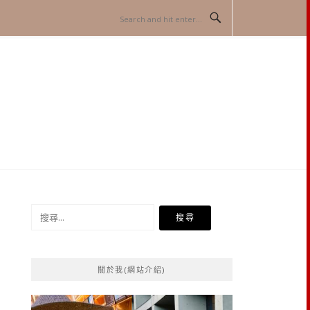
搜
尋
關
鍵
關於我(網站介紹)
字: