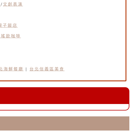
惠
/
文創表演
親子飯店
手搖飲咖啡
北海鮮餐廳
|
台北信義區美食