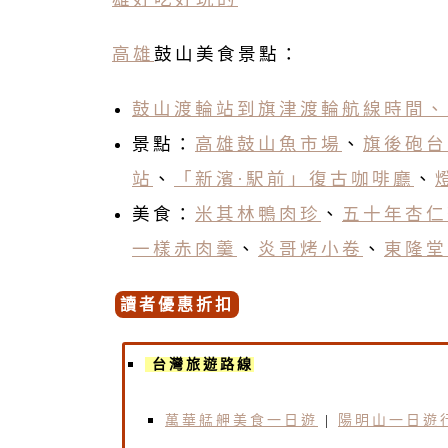
高雄
鼓山美食景點：
鼓山渡輪站到旗津渡輪航線時間、
景點：
高雄鼓山魚市場
、
旗後砲台
站
、
「新濱·駅前」復古咖啡廳
、
燈
美食：
米其林鴨肉珍
、
五十年杏仁
一樣赤肉羹
、
炎哥烤小卷
、
東隆堂
讀者優惠折扣
台灣旅遊路線
萬華艋舺美食一日遊
|
陽明山一日遊