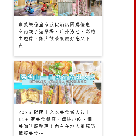
嘉義樂億皇家渡假酒店團購優惠｜
室內親子遊樂場、戶外泳池、彩繪
主題房，飯店飲茶餐廳好吃又不
貴！
2026 陽明山必吃美食懶人包｜
11+ 家美食餐廳、傳統小吃、網
美咖啡廳整理！內有在地人推薦隱
藏版美食～