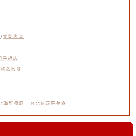
惠
/
文創表演
親子飯店
手搖飲咖啡
北海鮮餐廳
|
台北信義區美食