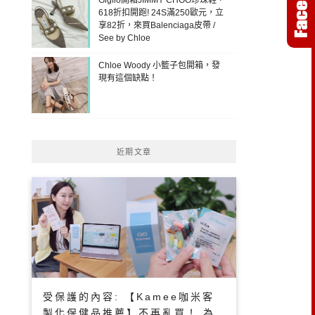
618折扣開跑! 24S滿250歐元，立
享82折，來買Balenciaga皮帶 /
See by Chloe
Chloe Woody 小籃子包開箱，發
現有這個缺點！
近期文章
受保護的內容: 【Kamee咖米客
製化保健品推薦】不再亂買！ 為