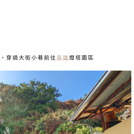
，穿過大街小巷前往
高雄
燈塔園區