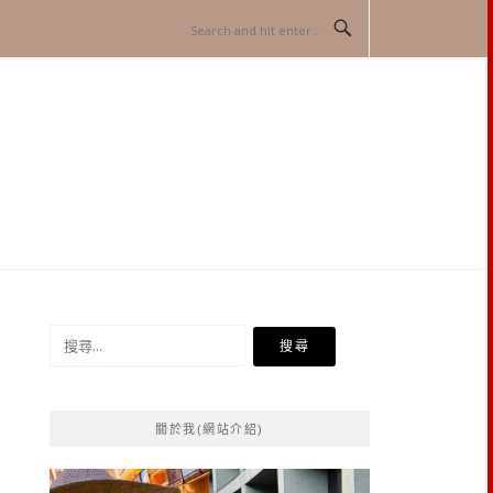
搜
尋
關
鍵
關於我(網站介紹)
字: