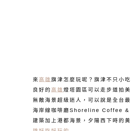
來
高雄
旗津怎麼玩呢？旗津不只小吃
良好的
高雄
燈塔園區可以走步道拍美
無敵海景超級迷人，可以說是全台最
海岸線咖啡廳Shoreline Coffe
建築加上港都海景，夕陽西下時的黃
雄好吃好玩的