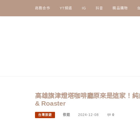
Skip
商務合作
YT頻道
IG
抖音
精品購物
to
content
高雄旗津燈塔咖啡廳原來是這家！純白系無
& Roaster
依娃
2024-12-08
0
台灣旅遊