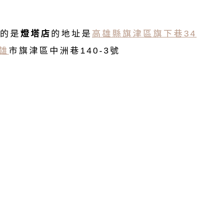
的是
燈塔店
的地址是
高雄縣旗津區旗下巷34
雄
市旗津區中洲巷140-3號