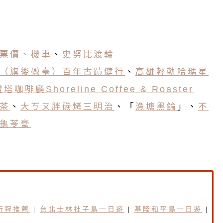
票價、機車
、
史努比渡輪
（旗後礮臺）百年古蹟健行
、
高雄輕軌哈瑪星
塔咖啡廳Shoreline Coffee & Roaster
茶
、
大ㄎㄡ胖碳烤三明治
、「
漁塘黑鯩
」、
不
龜苓膏
行程推薦
|
台北士林社子島一日遊
|
基隆和平島一日遊
|