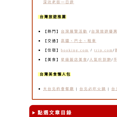
深坑老街一日遊
台灣旅遊推薦
【熱門】
台灣展覽活動
/
台灣旅遊優
【交通】
高鐵、巴士、租車
【住宿】
booking.com
/
trip.com
/
【美食】
星級飯店美食
/
人氣吃到飽
/
台灣美食懶人包
大台北約會餐廳
|
台北必吃火鍋
|
台
點選文章目錄