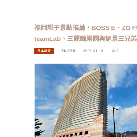
福岡親子景點推薦，BOSS E・ZO 
teamLab、三麗鷗樂園與絕景三兄
EDITER
2026-01-16
0
日本旅遊