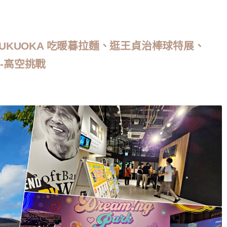
FUKUOKA 吃暖暮拉麵、逛王貞治棒球特展、
弟-高空挑戰