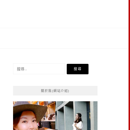
搜
尋
關
鍵
關於我(網站介紹)
字: