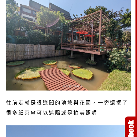
往前走就是很遼闊的池塘與花園，一旁還擺了
很多紙雨傘可以遮陽或是拍美照喔