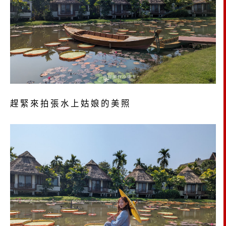
趕緊來拍張水上姑娘的美照