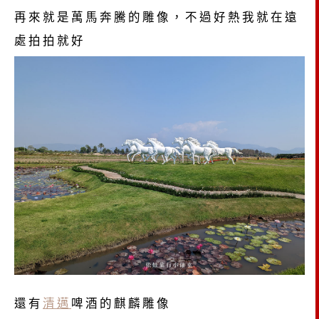
再來就是萬馬奔騰的雕像，不過好熱我就在遠
處拍拍就好
還有
清邁
啤酒的麒麟雕像