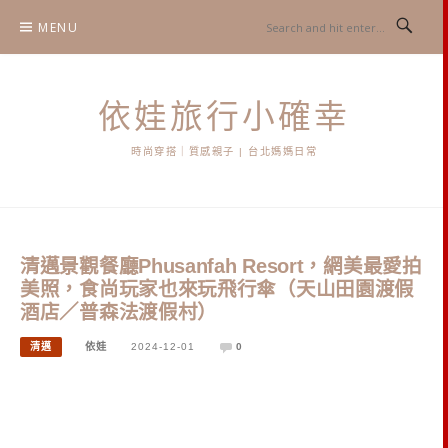
Skip
MENU
to
content
依娃旅行小確幸
時尚穿搭｜質感親子 | 台北媽媽日常
清邁景觀餐廳Phusanfah Resort，網美最愛拍
美照，食尚玩家也來玩飛行傘（天山田園渡假
酒店／普森法渡假村）
清邁
依娃
2024-12-01
0