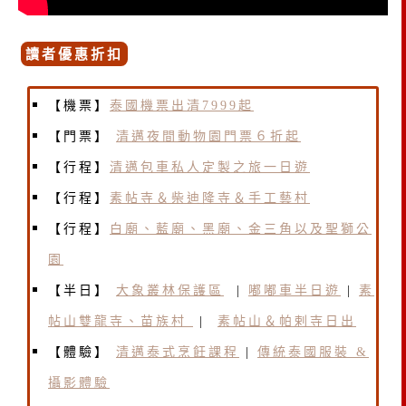
讀者優惠折扣
【機票】
泰國機票出清7999起
【門票】
清邁夜間動物園門票６折起
【行程】
清邁包車私人定製之旅一日遊
【行程】
素帖寺＆柴迪隆寺＆手工藝村
【行程】
白廟、藍廟、黑廟、金三角以及聖獅公
園
【半日】
大象叢林保護區
|
嘟嘟車半日遊
|
素
帖山雙龍寺、苗族村
|
素帖山＆帕剌寺日出
【體驗】
清邁泰式烹飪課程
|
傳統泰國服裝 &
攝影體驗