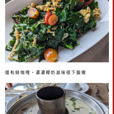
還有綠咖哩，濃濃椰奶滋味很下飯喔