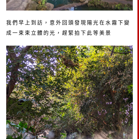
我們早上到訪，意外回頭發現陽光在水霧下變
成一束束立體的光，趕緊拍下此等美景