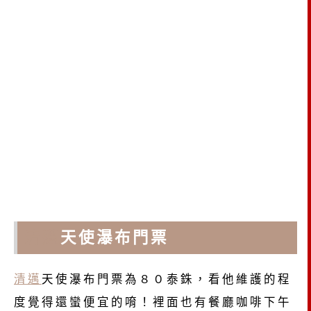
清邁
天使瀑布門票
清邁
天使瀑布門票為８０泰銖，看他維護的程
度覺得還蠻便宜的唷！裡面也有餐廳咖啡下午