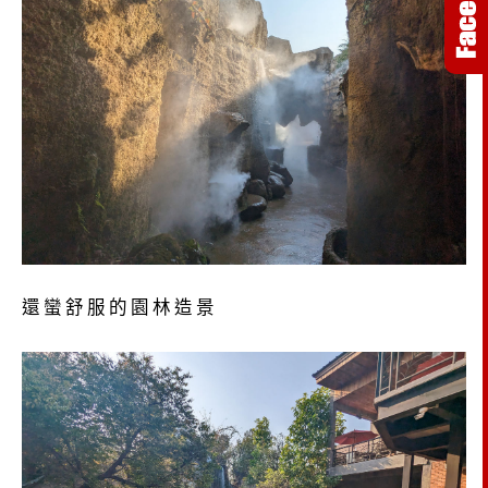
還蠻舒服的園林造景