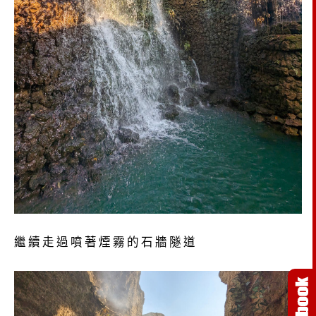
繼續走過噴著煙霧的石牆隧道