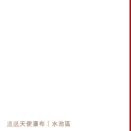
清邁
天使瀑布｜水池區