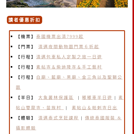
讀者優惠折扣
【機票】
泰國機票出清7999起
【門票】
清邁夜間動物園門票６折起
【行程】
清邁包車私人定製之旅一日遊
【行程】
素帖寺＆柴迪隆寺＆手工藝村
【行程】
白廟、藍廟、黑廟、金三角以及聖獅公
園
【半日】
大象叢林保護區
|
嘟嘟車半日遊
|
素
帖山雙龍寺、苗族村
|
素帖山＆帕剌寺日出
【體驗】
清邁泰式烹飪課程
|
傳統泰國服裝 &
攝影體驗