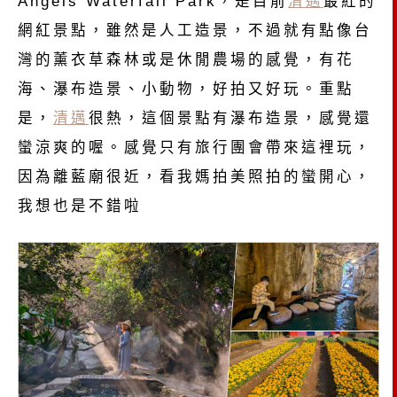
Angels Waterfall Park，是目前
清邁
最紅的
網紅景點，雖然是人工造景，不過就有點像台
灣的薰衣草森林或是休閒農場的感覺，有花
海、瀑布造景、小動物，好拍又好玩。重點
是，
清邁
很熱，這個景點有瀑布造景，感覺還
蠻涼爽的喔。感覺只有旅行團會帶來這裡玩，
因為離藍廟很近，看我媽拍美照拍的蠻開心，
我想也是不錯啦