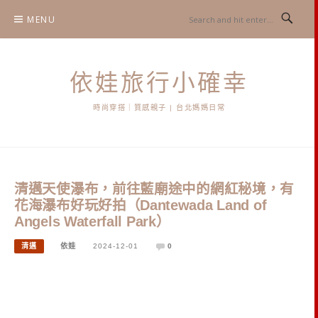
Skip
MENU
to
content
依娃旅行小確幸
時尚穿搭｜質感親子 | 台北媽媽日常
清邁天使瀑布，前往藍廟途中的網紅秘境，有
花海瀑布好玩好拍（Dantewada Land of
Angels Waterfall Park）
清邁
依娃
2024-12-01
0