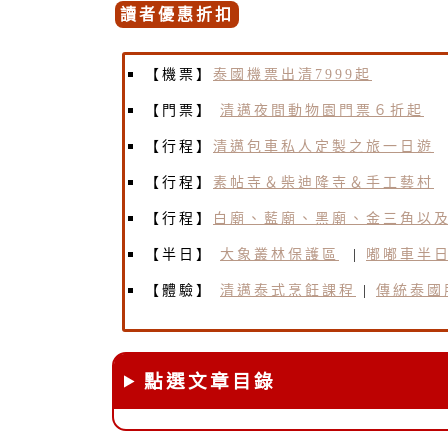
讀者優惠折扣
【機票】
泰國機票出清7999起
【門票】
清邁夜間動物園門票６折起
【行程】
清邁包車私人定製之旅一日遊
【行程】
素帖寺＆柴迪隆寺＆手工藝村
【行程】
白廟、藍廟、黑廟、金三角以
【半日】
大象叢林保護區
|
嘟嘟車半
【體驗】
清邁泰式烹飪課程
|
傳統泰國
點選文章目錄