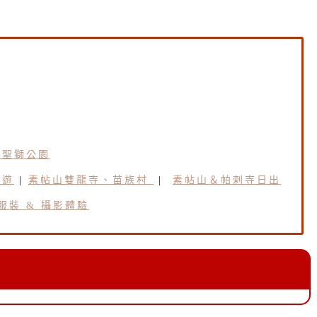
及聖獅公園
日遊
|
素帖山雙龍寺、苗族村
|
素帖山＆帕剌寺日出
服裝 & 攝影體驗