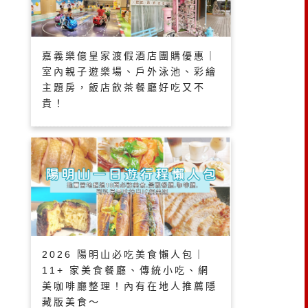
嘉義樂億皇家渡假酒店團購優惠｜
室內親子遊樂場、戶外泳池、彩繪
主題房，飯店飲茶餐廳好吃又不
貴！
2026 陽明山必吃美食懶人包｜
11+ 家美食餐廳、傳統小吃、網
美咖啡廳整理！內有在地人推薦隱
藏版美食～