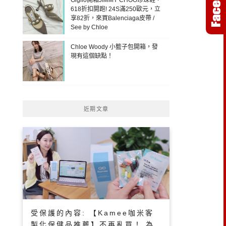
618折扣開跑! 24S滿250歐元，立
享82折，來買Balenciaga皮帶 /
See by Chloe
Chloe Woody 小籃子包開箱，發
現有這個缺點！
近期文章
受保護的內容: 【Kamee咖米客
製化保健品推薦】不再亂買！ 為