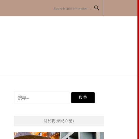
搜
尋
關
鍵
關於我(網站介紹)
字: