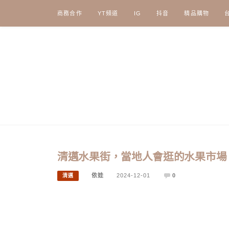
Skip
商務合作
YT頻道
IG
抖音
精品購物
to
content
清邁水果街，當地人會逛的水果市場
依娃
2024-12-01
0
清邁