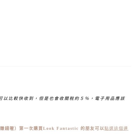
，可以比較快收到，但是也會收關稅約５％，電子用品應該
方都賺錢喔）
第一次購買
Look Fantastic
的朋友可以
點選這個連