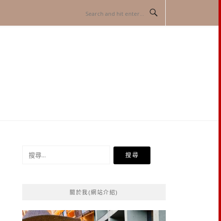
搜
尋
關
鍵
關於我(網站介紹)
字: