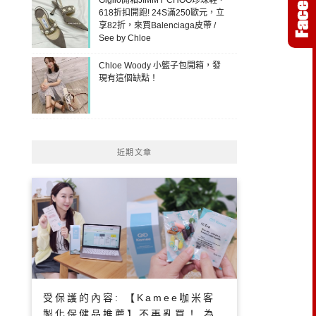
618折扣開跑! 24S滿250歐元，立
享82折，來買Balenciaga皮帶 /
See by Chloe
Chloe Woody 小籃子包開箱，發
現有這個缺點！
近期文章
受保護的內容: 【Kamee咖米客
製化保健品推薦】不再亂買！ 為