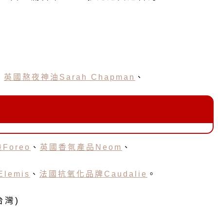
、
英國熬夜神油Sarah Chapman
、
機
Foreo
、
英國
香氛產品
Neom
、
emis
、
法國抗氧化品牌Caudalie
。
台灣)