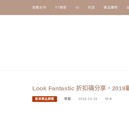
Skip
商務合作
YT頻道
IG
抖音
精品購物
to
content
Look Fantastic 折扣碼分享
依娃
2018-10-16
0
歐美精品網購