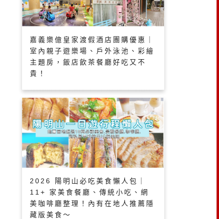
嘉義樂億皇家渡假酒店團購優惠｜
室內親子遊樂場、戶外泳池、彩繪
主題房，飯店飲茶餐廳好吃又不
貴！
2026 陽明山必吃美食懶人包｜
11+ 家美食餐廳、傳統小吃、網
美咖啡廳整理！內有在地人推薦隱
藏版美食～