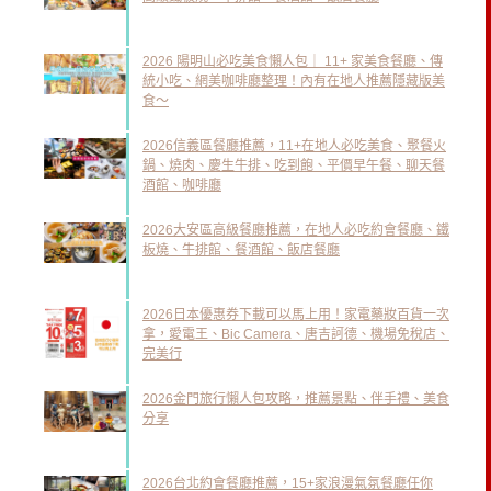
2026 陽明山必吃美食懶人包｜ 11+ 家美食餐廳、傳
統小吃、網美咖啡廳整理！內有在地人推薦隱藏版美
食～
2026信義區餐廳推薦，11+在地人必吃美食、聚餐火
鍋、燒肉、慶生牛排、吃到飽、平價早午餐、聊天餐
酒館、咖啡廳
2026大安區高級餐廳推薦，在地人必吃約會餐廳、鐵
板燒、牛排館、餐酒館、飯店餐廳
2026日本優惠券下載可以馬上用！家電藥妝百貨一次
拿，愛電王、Bic Camera、唐吉訶德、機場免稅店、
完美行
2026金門旅行懶人包攻略，推薦景點、伴手禮、美食
分享
2026台北約會餐廳推薦，15+家浪漫氣氛餐廳任你