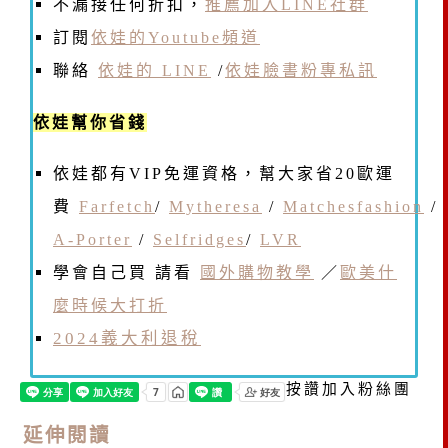
不漏接任何折扣，
推薦加入LINE社群
訂閱
依娃的Youtube頻道
聯絡
依娃的 LINE
/
依娃臉書粉專私訊
依娃幫你省錢
依娃都有VIP免運資格，幫大家省20歐運
費
Farfetch
/
Mytheresa
/
Matchesfashion
/
A-Porter
/
Selfridges
/
LVR
學會自己買 請看
國外購物教學
／
歐美什
麼時候大打折
2024義大利退稅
按讚加入粉絲團
延伸閱讀