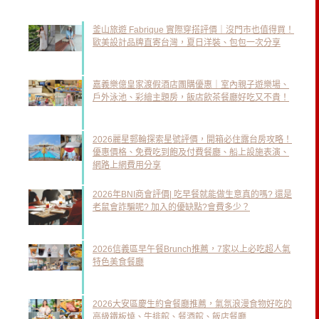
釜山旅遊 Fabrique 實際穿搭評價｜沒門市也值得買！
歐美設計品牌直寄台灣，夏日洋裝、包包一次分享
嘉義樂億皇家渡假酒店團購優惠｜室內親子遊樂場、
戶外泳池、彩繪主題房，飯店飲茶餐廳好吃又不貴！
2026麗星郵輪探索星號評價，開箱必住露台房攻略！
優惠價格、免費吃到飽及付費餐廳、船上設施表演、
網路上網費用分享
2026年BNI商會評價| 吃早餐就能做生意真的嗎? 還是
老鼠會詐騙呢? 加入的優缺點?會費多少？
2026信義區早午餐Brunch推薦，7家以上必吃超人氣
特色美食餐廳
2026大安區慶生約會餐廳推薦，氣氛浪漫食物好吃的
高級鐵板燒、牛排館、餐酒館、飯店餐廳