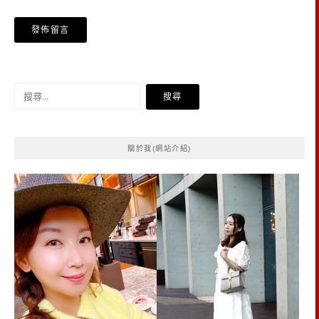
搜
尋
關
鍵
關於我(網站介紹)
字: