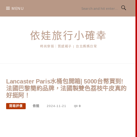
Skip
MENU
to
content
依娃旅行小確幸
時尚穿搭｜質感親子 | 台北媽媽日常
Lancaster Paris水桶包開箱| 5000台幣買到!
法國巴黎簡約品牌，法國製雙色荔枝牛皮真的
好挺阿！
開箱評價
依娃
2024-11-21
0