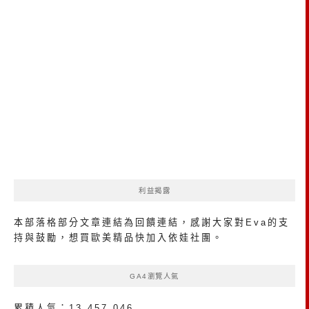
利益揭露
本部落格部分文章連結為回饋連結，感謝大家對Eva的支
持與鼓勵，想買歐美精品
快加入依娃社團
。
GA4瀏覽人氣
累積人氣：13,457,046