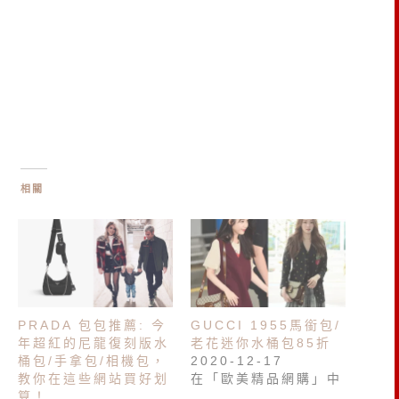
相關
PRADA 包包推薦: 今
GUCCI 1955馬銜包/
年超紅的尼龍復刻版水
老花迷你水桶包85折
桶包/手拿包/相機包，
2020-12-17
教你在這些網站買好划
在「歐美精品網購」中
算！