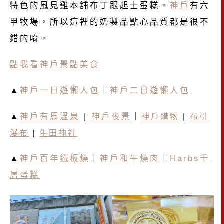
特色的風見雞本舖布丁跟起士蛋糕。
神戶
有六
甲牧場，所以這裡的奶製品點心品質都是很不
錯的唷。
點我看神戶景點美食
▲
神戶一日遊懶人包
｜
神戶二日遊懶人包
▲
神戶有馬溫泉
|
神戶夜景
｜
神戶購物
|
布引
瀑布
|
生田神社
▲
神戶百年鐵板燒
｜
神戶和牛燒肉
｜
Harbs千
層蛋糕