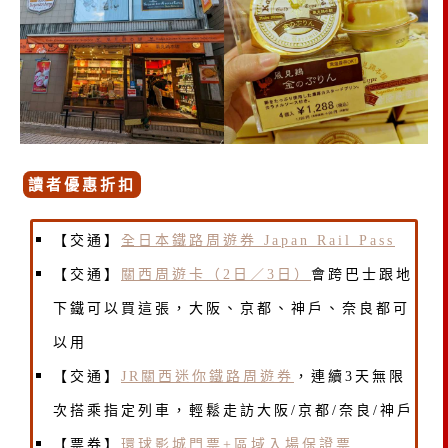
讀者優惠折扣
【交通】
全日本鐵路周遊券 Japan Rail Pass
【交通】
關西周遊卡（2日／3日）
會跨巴士跟地
下鐵可以買這張，大阪、京都、神戶、奈良都可
以用
【交通】
JR關西迷你鐵路周遊券
，連續3天無限
次搭乘指定列車，輕鬆走訪大阪/京都/奈良/神戶
【票券】
環球影城門票+區域入場保證票