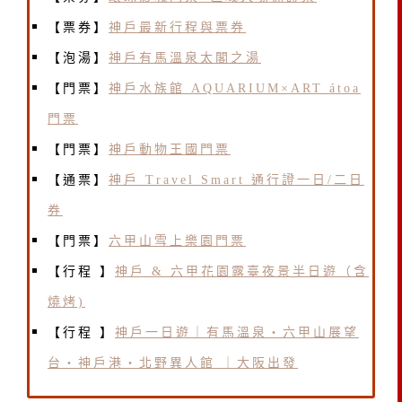
【票券】
神戶最新行程與票券
【泡湯】
神戶有馬溫泉太閣之湯
【門票】
神戶水族館 AQUARIUM×ART átoa
門票
【門票】
神戶動物王國門票
【通票】
神戶 Travel Smart 通行證一日/二日
券
【門票】
六甲山雪上樂園門票
【行程 】
神戶 & 六甲花園露臺夜景半日遊（含
燒烤)
【行程 】
神戶一日遊｜有馬溫泉・六甲山展望
台・神戶港・北野異人館 ｜大阪出發