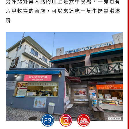
另外北野異人館的山上是六甲牧場，一旁也有
六甲牧場的商店，可以來這吃一隻牛奶霜淇淋
唷