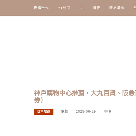
Skip
商務合作
YT頻道
IG
抖音
精品購物
to
content
神戶購物中心推薦，大丸百貨、阪急百貨、
券）
依娃
2025-06-29
0
日本旅遊