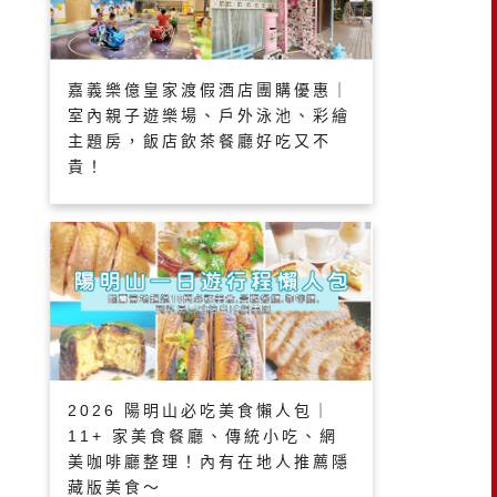
嘉義樂億皇家渡假酒店團購優惠｜
室內親子遊樂場、戶外泳池、彩繪
主題房，飯店飲茶餐廳好吃又不
貴！
2026 陽明山必吃美食懶人包｜
11+ 家美食餐廳、傳統小吃、網
美咖啡廳整理！內有在地人推薦隱
藏版美食～