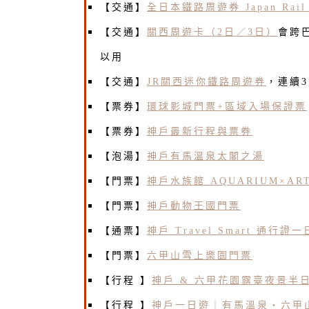
【交通】
全日本鐵路周遊券 Japan Rail 
【交通】
關西周遊卡（2日／3日）
會跨
以用
【交通】
JR關西迷你鐵路周遊券
，連續
【票券】
環球影城門票+區域入場保證票
【票券】
神戶最新行程與票券
【泡湯】
神戶有馬溫泉太閣之湯
【門票】
神戶水族館 AQUARIUM×ART
【門票】
神戶動物王國門票
【通票】
神戶 Travel Smart 通行證
【門票】
六甲山雪上樂園門票
【行程 】
神戶 & 六甲花園露臺夜景半
【行程 】
神戶一日遊｜有馬溫泉・六甲