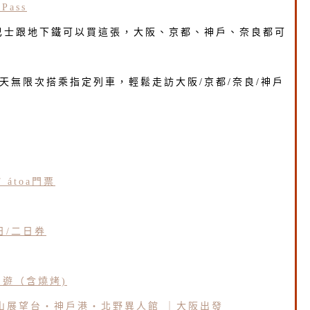
Pass
巴士跟地下鐵可以買這張，大阪、京都、神戶、奈良都可
3天無限次搭乘指定列車，輕鬆走訪大阪/京都/奈良/神戶
 átoa門票
一日/二日券
日遊（含燒烤)
山展望台・神戶港・北野異人館 ｜大阪出發