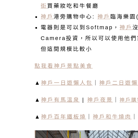
街
買藥妝吃和牛餐廳
神戶
港旁購物中心:
神戶
臨海樂園(K
電器則是可以到Softmap，
神戶
沒
Camera投資，所以可以使用他
但這間規模比較小
點我看神戶景點美食
▲
神戶一日遊懶人包
｜
神戶二日遊懶
▲
神戶有馬溫泉
|
神戶夜景
｜
神戶購
▲
神戶百年鐵板燒
｜
神戶和牛燒肉
｜