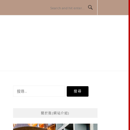
搜
尋
關
鍵
關於我(網站介紹)
字: