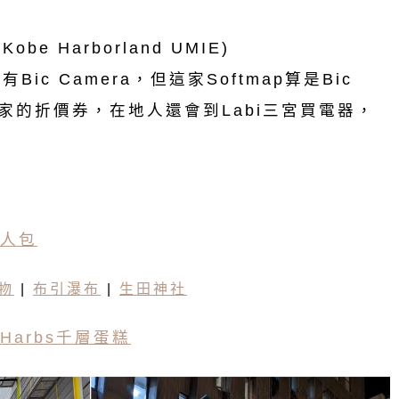
obe Harborland UMIE)
有Bic Camera，但這家Softmap算是Bic
們家的折價券，在地人還會到Labi三宮買電器，
人包
物
|
布引瀑布
|
生田神社
Harbs千層蛋糕