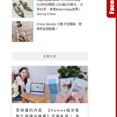
618折扣開跑! 24S滿250歐元，立
享82折，來買Balenciaga皮帶 /
See by Chloe
Chloe Woody 小籃子包開箱，發
現有這個缺點！
近期文章
受保護的內容: 【Kamee咖米客
製化保健品推薦】不再亂買！ 為