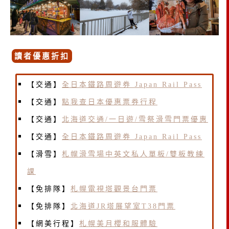
讀者優惠折扣
【交通】
全日本鐵路周遊券 Japan Rail Pass
【交通】
點我查日本優惠票券行程
【交通】
北海道交通/一日遊/雪祭滑雪門票優惠
【交通】
全日本鐵路周遊券 Japan Rail Pass
【滑雪】
札幌滑雪場中英文私人單板/雙板教練
課
【免排隊】
札幌電視塔觀景台門票
【免排隊】
北海道JR塔展望室T38門票
【網美行程】
札幌美月櫻和服體驗