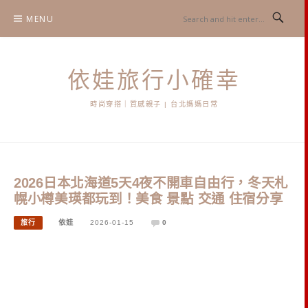
Skip
MENU
to
content
依娃旅行小確幸
時尚穿搭｜質感親子 | 台北媽媽日常
2026日本北海道5天4夜不開車自由行，冬天札
幌小樽美瑛都玩到！美食 景點 交通 住宿分享
旅行
依娃
2026-01-15
0