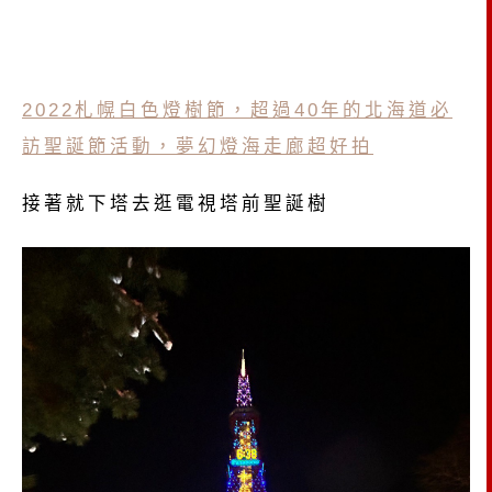
2022札幌白色燈樹節，超過40年的北海道必
訪聖誕節活動，夢幻燈海走廊超好拍
接著就下塔去逛電視塔前聖誕樹