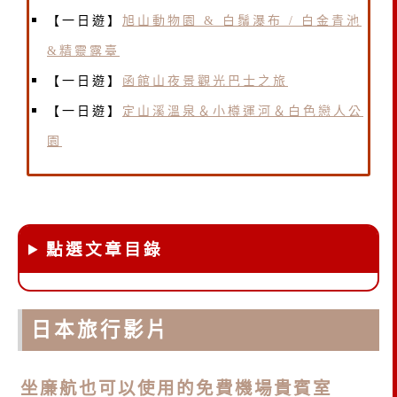
【一日遊】
旭山動物園 & 白鬚瀑布 / 白金青池
&精靈露臺
【一日遊】
函館山夜景觀光巴士之旅
【一日遊】
定山溪溫泉＆小樽運河＆白色戀人公
園
點選文章目錄
日本旅行影片
坐廉航也可以使用的免費機場貴賓室