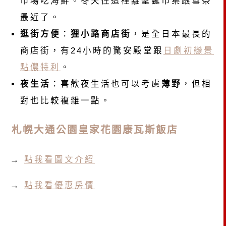
市場吃海鮮。冬天住這裡離聖誕市集跟雪祭
最近了。
逛街方便
：
狸小路商店街
，是全日本最長的
商店街，有24小時的驚安殿堂跟
日劇初戀景
點儂特利
。
夜生活
：喜歡夜生活也可以考慮
薄野
，但相
對也比較複雜一點。
札幌大通公園皇家花園康瓦斯飯店
→
點我看圖文介紹
→
點我看優惠房價