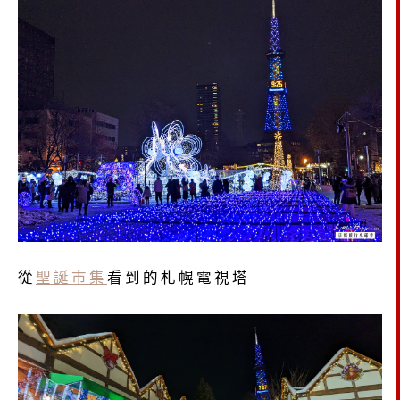
從
聖誕市集
看到的札幌電視塔