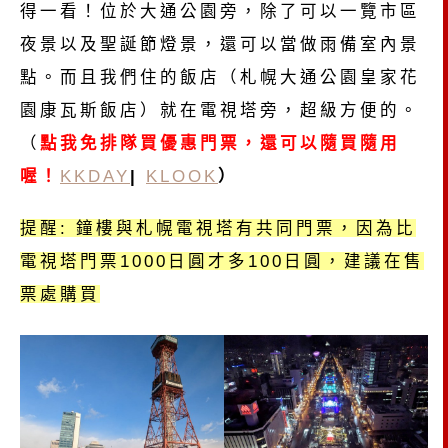
得一看！位於大通公園旁，除了可以一覽市區
夜景以及聖誕節燈景，還可以當做雨備室內景
點。而且我們住的飯店（札幌大通公園皇家花
園康瓦斯飯店）就在電視塔旁，超級方便的。
（
點我免排隊買優惠門票，還可以隨買隨用
喔！
KKDAY
|
KLOOK
）
提醒: 鐘樓與札幌電視塔有共同門票，因為比
電視塔門票1000日圓才多100日圓，建議在售
票處購買