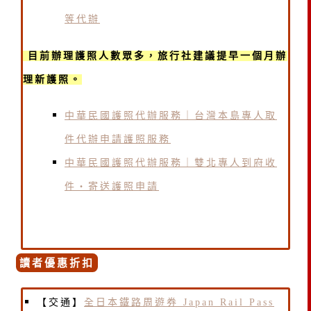
等代辦
目前辦理護照人數眾多，旅行社建議提早一個月辦
理新護照。
中華民國護照代辦服務｜台灣本島專人取
件代辦申請護照服務
中華民國護照代辦服務｜雙北專人到府收
件・寄送護照申請
讀者優惠折扣
【交通】
全日本鐵路周遊券 Japan Rail Pass