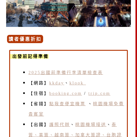
讀者優惠折扣
出發前記得準備
2025出國前準備行李清單檢查表
【網路】
kkday
、
klook
【住宿】
booking.com
/
trip.com
【省錢】
點我查便宜機票
、
桃園機場免費
貴賓室
【出國】
護照代辦
、
桃園機場接送
、
泰
簽、美簽、越南簽、加拿大簽證、台胞證