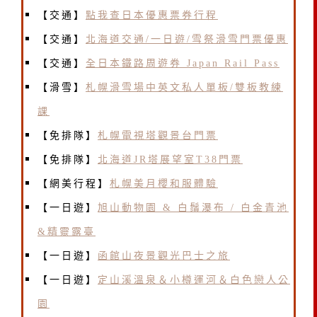
【交通】
點我查日本優惠票券行程
【交通】
北海道交通/一日遊/雪祭滑雪門票優惠
【交通】
全日本鐵路周遊券 Japan Rail Pass
【滑雪】
札幌滑雪場中英文私人單板/雙板教練
課
【免排隊】
札幌電視塔觀景台門票
【免排隊】
北海道JR塔展望室T38門票
【網美行程】
札幌美月櫻和服體驗
【一日遊】
旭山動物園 & 白鬚瀑布 / 白金青池
&精靈露臺
【一日遊】
函館山夜景觀光巴士之旅
【一日遊】
定山溪溫泉＆小樽運河＆白色戀人公
園