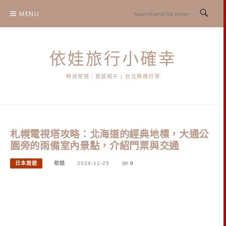
Skip
MENU
to
content
依娃旅行小確幸
時尚穿搭｜質感親子 | 台北媽媽日常
札幌電視塔攻略：北海道的經典地標，大通公
園旁的雨備室內景點，介紹門票與交通
日本旅遊
依娃
2024-11-25
0