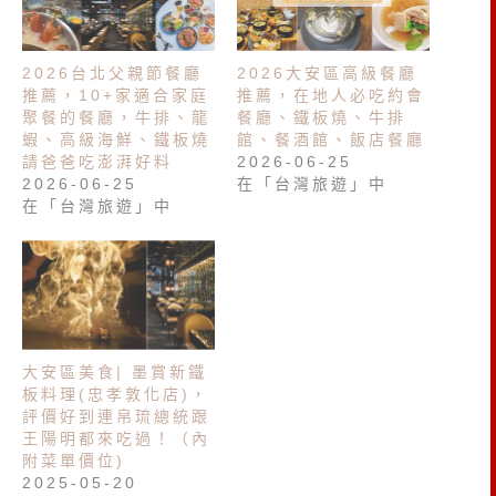
2026台北父親節餐廳
2026大安區高級餐廳
推薦，10+家適合家庭
推薦，在地人必吃約會
聚餐的餐廳，牛排、龍
餐廳、鐵板燒、牛排
蝦、高級海鮮、鐵板燒
館、餐酒館、飯店餐廳
請爸爸吃澎湃好料
2026-06-25
2026-06-25
在「台灣旅遊」中
在「台灣旅遊」中
大安區美食| 墨賞新鐵
板料理(忠孝敦化店)，
評價好到連帛琉總統跟
王陽明都來吃過！（內
附菜單價位)
2025-05-20