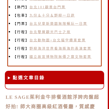
【熱門】
台北101觀景台門票
【包車】
九份＆十分＆野柳一日遊
【門票】
台北兒童新樂園無限暢玩一日票
【行程】
台北雙層觀光巴士之旅
【行程】
台北動物園+台北貓空纜車套票
【行程】
野柳海洋世界看海豚海豹表演套票
【行程】
國立故宮博物院無價之寶文物套票
點選文章目錄
LE SAGE茱利金牛排餐酒館浮誇肉盤超
好拍! 師大商圈高級紅酒餐廳，質感慶