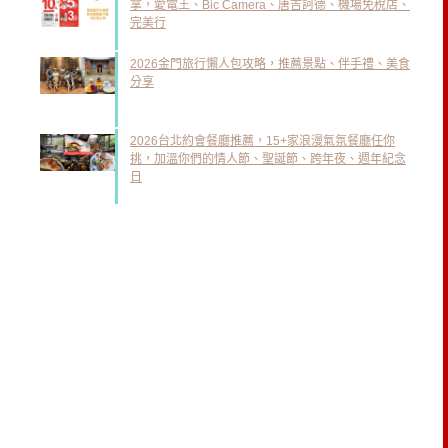
拿，愛電王、Bic Camera、唐吉訶德、機場免稅店、
完美行
2026金門旅行懶人包攻略，推薦景點、伴手禮、美食
分享
2026台北約會餐廳推薦，15+家浪漫氣氛餐廳任你
挑，加溫你們的情人節、聖誕節、跨年夜、週年紀念
日