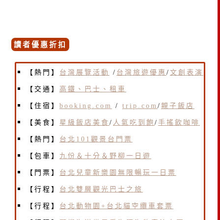
讀者優惠折扣
【熱門】
台灣展覽活動
/
台灣旅遊優惠
/
文創表演
【交通】
高鐵、巴士、租車
【住宿】
booking.com
/
trip.com
/
親子飯店
【美食】
星級飯店美食
/
人氣吃到飽
/
手搖飲咖啡
【熱門】
台北101觀景台門票
【包車】
九份＆十分＆野柳一日遊
【門票】
台北兒童新樂園無限暢玩一日票
【行程】
台北雙層觀光巴士之旅
【行程】
台北動物園+台北貓空纜車套票