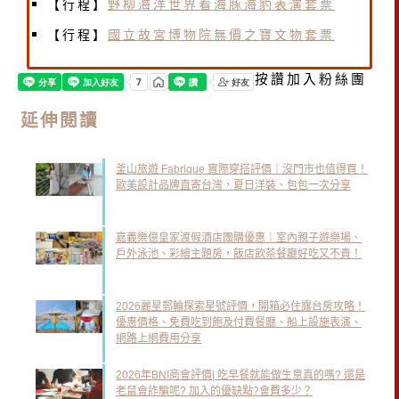
【行程】
野柳海洋世界看海豚海豹表演套票
【行程】
國立故宮博物院無價之寶文物套票
按讚加入粉絲團
延伸閱讀
釜山旅遊 Fabrique 實際穿搭評價｜沒門市也值得買！
歐美設計品牌直寄台灣，夏日洋裝、包包一次分享
嘉義樂億皇家渡假酒店團購優惠｜室內親子遊樂場、
戶外泳池、彩繪主題房，飯店飲茶餐廳好吃又不貴！
2026麗星郵輪探索星號評價，開箱必住露台房攻略！
優惠價格、免費吃到飽及付費餐廳、船上設施表演、
網路上網費用分享
2026年BNI商會評價| 吃早餐就能做生意真的嗎? 還是
老鼠會詐騙呢? 加入的優缺點?會費多少？