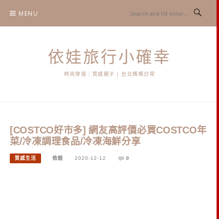
Skip
MENU
to
content
依娃旅行小確幸
時尚穿搭｜質感親子 | 台北媽媽日常
[COSTCO好市多] 網友高評價必買COSTCO年
菜/冷凍調理食品/冷凍海鮮分享
質感生活
依娃
2020-12-12
0