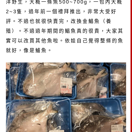
洋野生，大概一條魚500~700g，一包內大概
2~3隻，過年前一個禮拜推出，非常大受好
評。不過也就很快賣完，改換金鯧魚（養
殖）。不過過年期間的鯧魚真的很貴，大家其
實可以改買其他魚啦。依娃自己覺得整條的魚
就好，像是鱸魚。