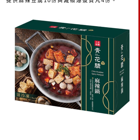
提供麻辣豆腐10份與藏椒爆漿貢丸4份。