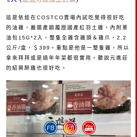
這是依娃在COSTCO賣場內試吃覺得很好吃
的油雞，嚴選產銷履歴國產紅羽土雞，內附蔥
油包15G*2入，整隻全雞含雞頭＆雞爪，2.2
公斤/盒，＄399。重點是他是一整隻雞，所以
拿來拜拜或是過年年菜都很實用。聽說元進莊
的紹興醉雞也很好吃。