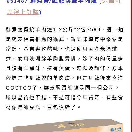
#
61487
鮮煮藝/紅龍傳統羊肉爐 (
這個可
以線上訂購
)
鮮煮藝傳統羊肉爐1.2公斤*2包$599，這一道
是網友相當推薦的鍋底，鍋底味道有中藥像是
當歸、黃耆與孜然味，也是使用國產米酒燉
煮。使用澳洲綿羊胸腹脅排，除了肉的份量多
且沒有羊騷味，還有魚蛋、菇類及麵條。原本
依娃是吃紅龍牌的羊肉爐，但是紅龍後來沒進
COSTCO了，鮮煮藝跟紅龍是同一個公司，
所以品質也不錯，不過可惜今年買時，有些食
材像是凍豆腐、豆包沒給了。