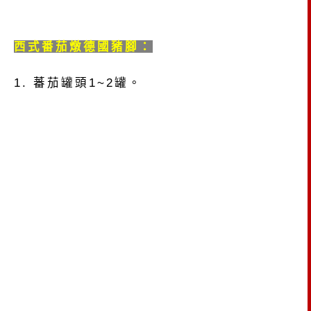
西式番茄燉德國豬腳：
1. 蕃茄罐頭1~2罐。