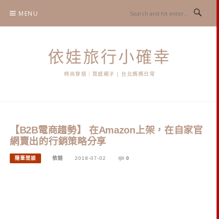
Skip
MENU
to
content
依娃旅行小確幸
時尚穿搭｜質感親子 | 台北媽媽日常
【B2B電商趨勢】 在Amazon上架，在自家官
網賣出的行銷策略分享
隨筆閒談
依娃
2018-07-02
0