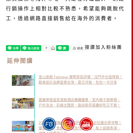
行銷操作上相對比較不熟悉，希望能夠跳脫代
工，透過網路直接銷售給在海外的消費者。
按讚加入粉絲團
延伸閱讀
釜山旅遊 Fabrique 實際穿搭評價｜沒門市也值得買！
歐美設計品牌直寄台灣，夏日洋裝、包包一次分享
嘉義樂億皇家渡假酒店團購優惠｜室內親子遊樂場、
戶外泳池、彩繪主題房，飯店飲茶餐廳好吃又不貴！
2026麗星郵輪探索星號評價，開箱必住露台房攻略！
優惠價格、免費吃到飽及付費餐廳、船上設施表演、