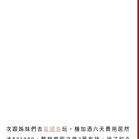
次跟姊妹們去
富國島
玩，機加酒六天費用居然