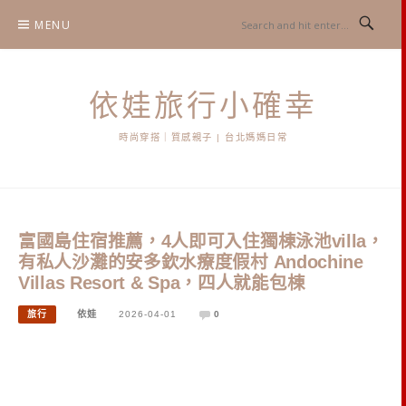
Skip
MENU
to
content
依娃旅行小確幸
時尚穿搭｜質感親子 | 台北媽媽日常
富國島住宿推薦，4人即可入住獨棟泳池villa，
有私人沙灘的安多欽水療度假村 Andochine
Villas Resort & Spa，四人就能包棟
旅行
依娃
2026-04-01
0