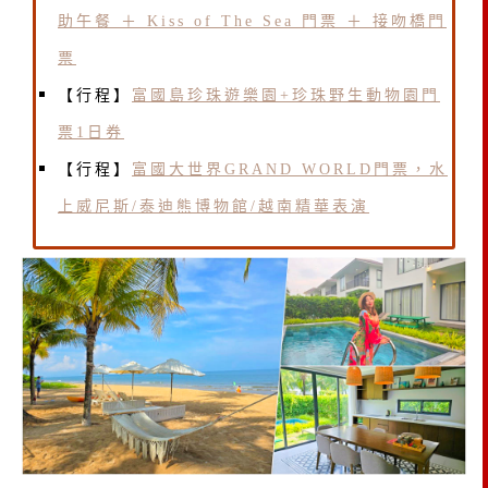
助午餐 ＋ Kiss of The Sea 門票 ＋ 接吻橋門
票
【行程】
富國島珍珠遊樂園+珍珠野生動物園門
票1日券
【行程】
富國大世界GRAND WORLD門票，水
上威尼斯/泰迪熊博物館/越南精華表演