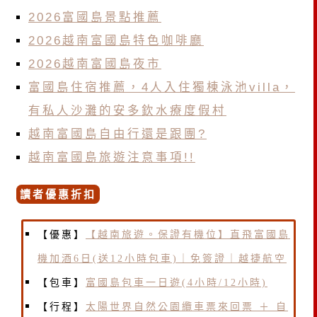
2026富國島景點推薦
2026越南富國島特色咖啡廳
2026越南富國島夜市
富國島住宿推薦，4人入住獨棟泳池villa，
有私人沙灘的安多欽水療度假村
越南富國島自由行還是跟團?
越南富國島旅遊注意事項!!
讀者優惠折扣
【優惠】
【越南旅遊。保證有機位】直飛富國島
機加酒6日(送12小時包車)｜免簽證｜越捷航空
【包車】
富國島包車一日遊(4小時/12小時)
【行程】
太陽世界自然公園纜車票來回票 ＋ 自