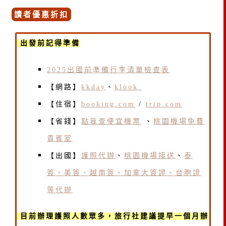
讀者優惠折扣
出發前記得準備
2025出國前準備行李清單檢查表
【網路】
kkday
、
klook
【住宿】
booking.com
/
trip.com
【省錢】
點我查便宜機票
、
桃園機場免費
貴賓室
【出國】
護照代辦
、
桃園機場接送
、
泰
簽、美簽、越南簽、加拿大簽證、台胞證
等代辦
目前辦理護照人數眾多，旅行社建議提早一個月辦