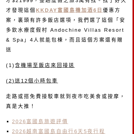
才$21999，整趟度假之旅3萬有找。找了好久
才發現這個
KKDAY富國島機加酒6日
優惠方
案，裏頭有許多飯店選項，我們選了這個「安
多欽水療度假村 Andochine Villas Resort
& Spa」4人就能包棟，而且這個方案還有贈
送
(1)
含機場至飯店來回接送
(2)送12個小時包車
走路或搭免費接駁車就到夜市吃美食或按摩，
真是大推！
2026富國島旅遊評價
2026越南富國島自由行6天5夜行程