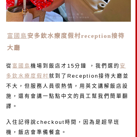
富國島
安多欽水療度假村reception接待
大廳
從
富國島
機場到飯店才15分鐘 ，我們選的
安
多欽水療度假村
就到了Reception接待大廳並
不大，但服務人員很熱情，用英文講解飯店設
施，還有會講一點點中文的員工幫我們簡單翻
譯。
入住記得說checkout時間，因為是超早班
機，飯店會準備餐盒。