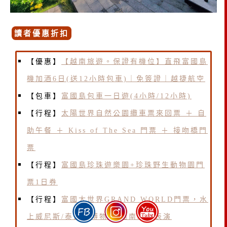
讀者優惠折扣
【優惠】
【越南旅遊。保證有機位】直飛富國島
機加酒6日(送12小時包車)｜免簽證｜越捷航空
【包車】
富國島包車一日遊(4小時/12小時)
【行程】
太陽世界自然公園纜車票來回票 ＋ 自
助午餐 ＋ Kiss of The Sea 門票 ＋ 接吻橋門
票
【行程】
富國島珍珠遊樂園+珍珠野生動物園門
票1日券
【行程】
富國大世界GRAND WORLD門票，水
上威尼斯/泰迪熊博物館/越南精華表演