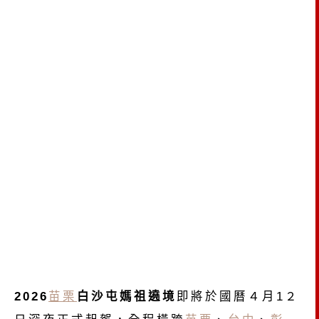
2026
苗栗
白沙屯媽祖遶境
即將於國曆４月1２