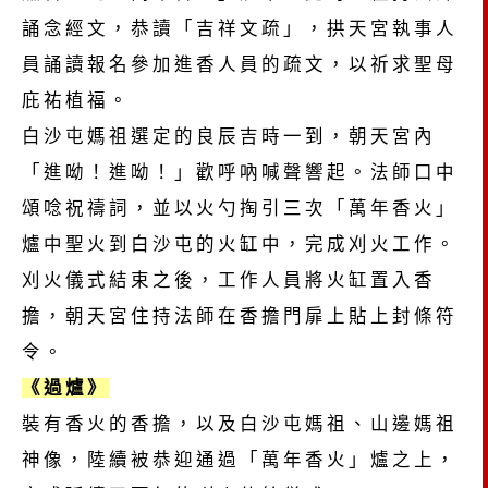
誦念經文，恭讀「吉祥文疏」，拱天宮執事人
員誦讀報名參加進香人員的疏文，以祈求聖母
庇祐植福。
白沙屯媽祖選定的良辰吉時一到，朝天宮內
「進呦！進呦！」歡呼吶喊聲響起。法師口中
頌唸祝禱詞，並以火勺掏引三次「萬年香火」
爐中聖火到白沙屯的火缸中，完成刈火工作。
刈火儀式結束之後，工作人員將火缸置入香
擔，朝天宮住持法師在香擔門扉上貼上封條符
令。
《過爐》
裝有香火的香擔，以及白沙屯媽祖、山邊媽祖
神像，陸續被恭迎通過「萬年香火」爐之上，