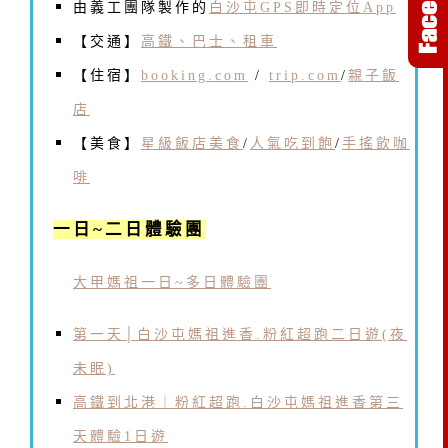
由義工團隊製作的
白沙屯GPS即時定位App
【交通】
高鐵、巴士、租車
【住宿】
booking.com
/
trip.com
/
親子飯
店
【美食】
星級飯店美食
/
人氣吃到飽
/
手搖飲咖
啡
一日~二日體驗團
大甲媽祖一日~多日體驗團
第一天│白沙屯媽祖進香.粉紅超跑二日遊(夜
未眠)
高鐵到北港｜粉紅超跑.白沙屯媽祖進香第三
天體驗1日遊