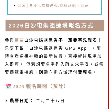
回宮│白沙屯媽祖進香.粉紅超跑一日遊
2026白沙屯媽祖
遶境
報名方式
參與
苗栗
白沙屯媽祖進香
不一定要事先報名
！
只要下載「白沙屯媽祖進香 GPS App」，隨
時查看媽祖神轎的最新位置，直接趕往現場加
入即可。 但若想要名字列入疏文求平安，或需
要遊覽車接應，則需向廟方辦理
付費報名
。
2026 報名時間（預計）
農曆日期：
二月二十八日