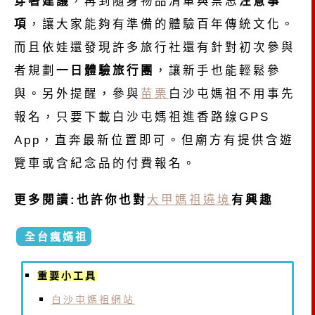
穿著建議
，再到隨身物品清單與禁忌
注意事
項
，讓大家能夠有準備的體驗百年傳統文化。
而且依娃還發現許多旅行社還有針對初次參與
者規劃
一日體驗旅行團
，讓新手也能輕鬆參
與。另外提醒，參與
苗栗
白沙屯媽祖不用事先
報名，只要下載白沙屯媽祖進香路線GPS
App，直奔最新位置即可。但廟方有提供含遊
覽車或含紀念品的付費報名。
更多閱讀:也許你也對
大甲媽祖遶境
有興趣
全台瘋媽祖
重要小工具
白沙屯媽祖網站