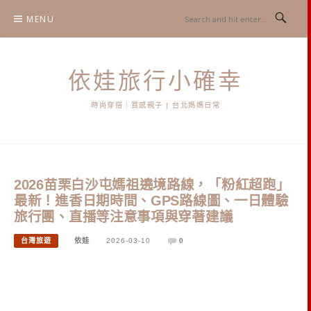
Skip
MENU
to
content
依娃旅行小確幸
時尚穿搭｜質感親子 | 台北媽媽日常
2026苗栗白沙屯媽祖遶境路線，「粉紅超跑」
最新！進香日期時間、GPS路線圖、一日體驗
旅行團、直播等注意事項與穿著建議
台灣旅遊
依娃
2026-03-10
0