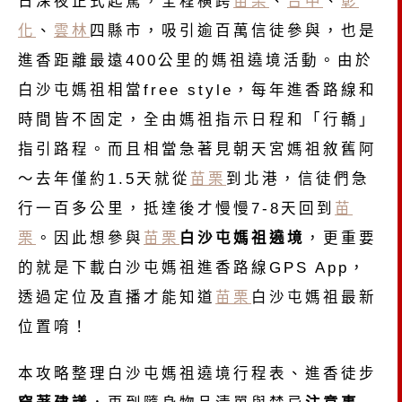
日深夜正式起駕，全程橫跨
苗栗
、
台中
、
彰
化
、
雲林
四縣市，吸引逾百萬信徒參與，也是
進香距離最遠400公里的媽祖遶境活動。由於
白沙屯媽祖相當free style，每年進香路線和
時間皆不固定，全由媽祖指示日程和「行轎」
指引路程。而且相當急著見朝天宮媽祖敘舊阿
～去年僅約1.5天就從
苗栗
到北港，信徒們急
行一百多公里，抵達後才慢慢7-8天回到
苗
栗
。因此想參與
苗栗
白沙屯媽祖遶境
，更重要
的就是下載白沙屯媽祖進香路線GPS App，
透過定位及直播才能知道
苗栗
白沙屯媽祖最新
位置唷！
本攻略整理白沙屯媽祖遶境行程表、進香徒步