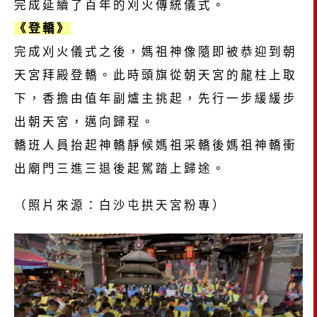
完成延續了百年的刈火傳統儀式。
《登轎》
完成刈火儀式之後，媽祖神像隨即被恭迎到朝
天宮拜殿登轎。此時頭旗從朝天宮的龍柱上取
下，香擔由值年副爐主挑起，先行一步緩緩步
出朝天宮，邁向歸程。
轎班人員抬起神轎靜候媽祖采轎後媽祖神轎衝
出廟門三進三退後起駕踏上歸途。
（照片來源：白沙屯拱天宮粉專）