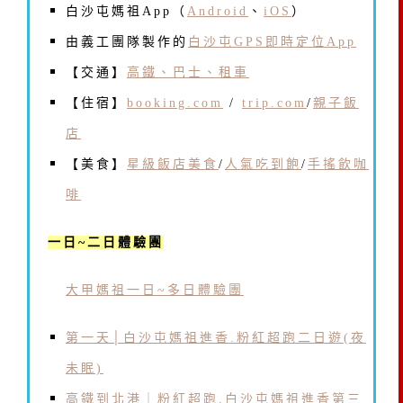
白沙屯媽祖App（
Android
、
iOS
）
由義工團隊製作的
白沙屯GPS即時定位App
【交通】
高鐵、巴士、租車
【住宿】
booking.com
/
trip.com
/
親子飯
店
【美食】
星級飯店美食
/
人氣吃到飽
/
手搖飲咖
啡
一日~二日體驗團
大甲媽祖一日~多日體驗團
第一天│白沙屯媽祖進香.粉紅超跑二日遊(夜
未眠)
高鐵到北港｜粉紅超跑.白沙屯媽祖進香第三