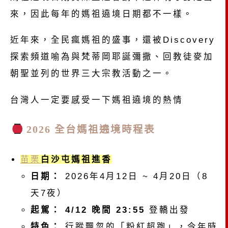
來，因此每年的媽祖遶境日期都不一樣。
近年來，全民瘋媽祖的盛事，還被Discovery
探索頻道喻為與梵蒂岡耶誕彌撒、回教徒麥加
朝聖並列的世界三大宗教活動之一。
台灣人一定要感受一下媽祖遶境的熱情
2026 全台媽祖遶境時程表
苗栗
白沙屯媽祖進香
日期：
2026年4月12日 ~ 4月20日（8
天7夜）
起駕：
4/12 晚間 23:55
登轎出發
特色：
行蹤飄忽的「粉紅超跑」，今年時