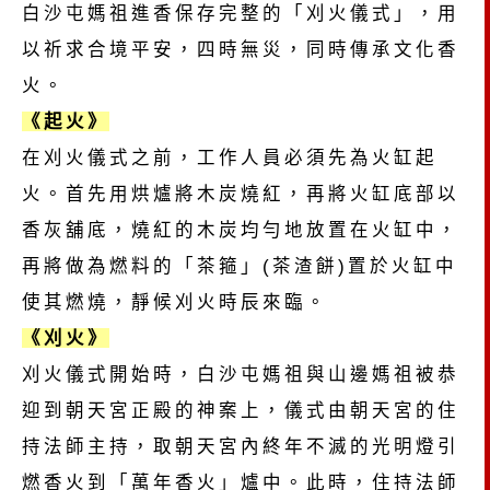
白沙屯媽祖進香保存完整的「刈火儀式」，用
以祈求合境平安，四時無災，同時傳承文化香
火。
《起火》
在刈火儀式之前，工作人員必須先為火缸起
火。首先用烘爐將木炭燒紅，再將火缸底部以
香灰舖底，燒紅的木炭均勻地放置在火缸中，
再將做為燃料的「茶箍」(茶渣餅)置於火缸中
使其燃燒，靜候刈火時辰來臨。
《刈火》
刈火儀式開始時，白沙屯媽祖與山邊媽祖被恭
迎到朝天宮正殿的神案上，儀式由朝天宮的住
持法師主持，取朝天宮內終年不滅的光明燈引
燃香火到「萬年香火」爐中。此時，住持法師