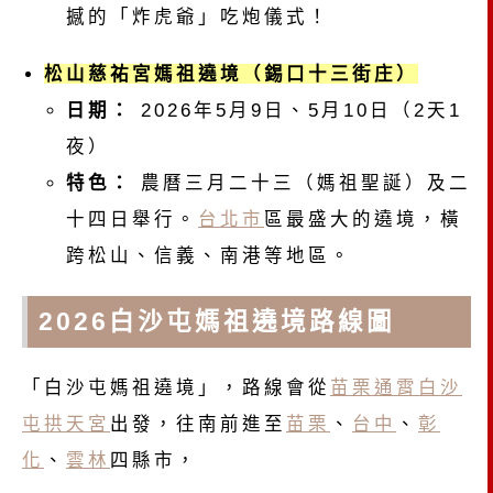
撼的「炸虎爺」吃炮儀式！
松山慈祐宮媽祖遶境（錫口十三街庄）
日期：
2026年5月9日、5月10日（2天1
夜）
特色：
農曆三月二十三（媽祖聖誕）及二
十四日舉行。
台北市
區最盛大的遶境，橫
跨松山、信義、南港等地區。
2026白沙屯媽祖遶境路線圖
「白沙屯媽祖遶境」，路線會從
苗栗通霄白沙
屯拱天宮
出發，往南前進至
苗栗
、
台中
、
彰
化
、
雲林
四縣市，