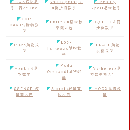
◤
24S購物教
◤
Anthropologie
◤
Beauty
學: 買celine
8折折扣教學
Expert購物教學
◤
Cult
◤
Farfetch購物教
◤
HQ Hair註冊
Beauty購物教
學懶人包
步驟教學
學
◤
Look
◤
iherb購物教
◤
LN-CC購物
Fantastic購物教
學
退稅教學
學
◤
Moda
◤
Mankind購
◤
Mytheresa購
Operandi購物教
物教學
物教學懶人包
學
◤
SSENSE 教
◤
Storets教學文
◤
YOOX購物教
學懶人包
懶人包
學