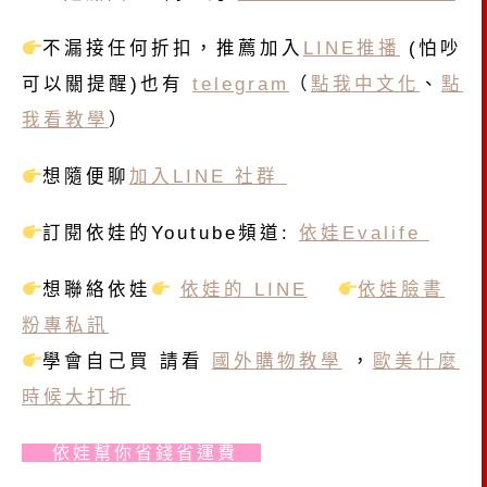
不漏接任何折扣，推薦加入
LINE推播
(怕吵
可以關提醒)也有
telegram
（
點我中文化
、
點
我看教學
）
想隨便聊
加入LINE 社群
訂閱依娃的Youtube頻道:
依娃Evalife
想聯絡依娃
依娃的 LINE
依娃臉書
粉專私訊
學會自己買 請看
國外購物教學
，
歐美什麼
時候大打折
依娃幫你省錢省運費