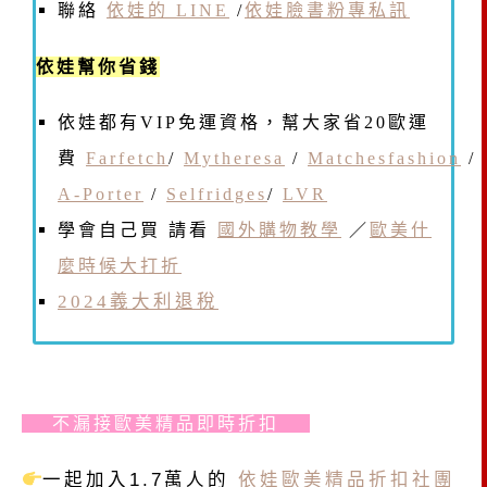
聯絡
依娃的 LINE
/
依娃臉書粉專私訊
依娃幫你省錢
依娃都有VIP免運資格，幫大家省20歐運
費
Farfetch
/
Mytheresa
/
Matchesfashion
/
A-Porter
/
Selfridges
/
LVR
學會自己買 請看
國外購物教學
／
歐美什
麼時候大打折
2024義大利退稅
不漏接歐美精品即時折扣
一起加入1.7萬人的
依娃歐美精品折扣社團