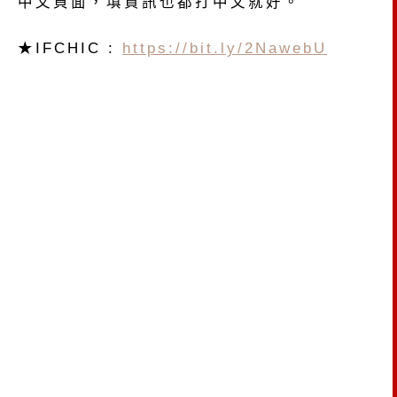
中文頁面，填資訊也都打中文就好。
★IFCHIC :
https://bit.ly/2NawebU