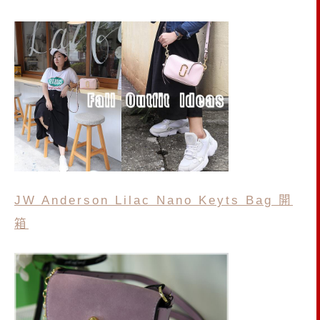
JW Anderson Lilac Nano Keyts Bag 開
箱