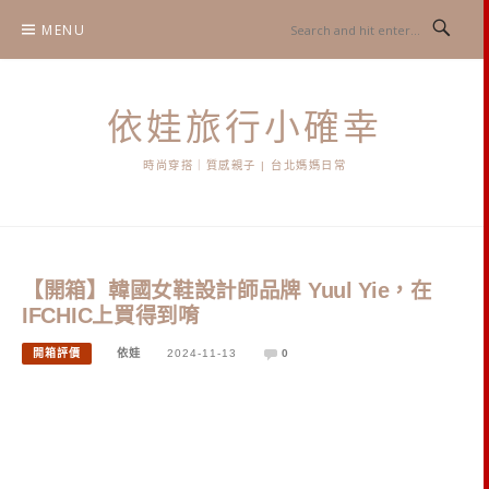
Skip
MENU
to
content
依娃旅行小確幸
時尚穿搭｜質感親子 | 台北媽媽日常
【開箱】韓國女鞋設計師品牌 Yuul Yie，在
IFCHIC上買得到唷
開箱評價
依娃
2024-11-13
0