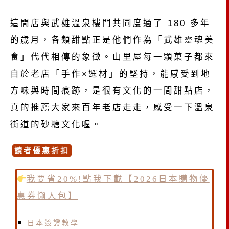
這間店與武雄溫泉樓門共同度過了 180 多年
的歲月，各類甜點正是他們作為「武雄靈魂美
食」代代相傳的象徵。山里屋每一顆菓子都來
自於老店「手作×選材」的堅持，能感受到地
方味與時間痕跡，是很有文化的一間甜點店，
真的推薦大家來百年老店走走，感受一下溫泉
街道的砂糖文化喔。
讀者優惠折扣
我要省20%!點我下載【2026日本購物優
惠券懶人包】
日本簽證教學