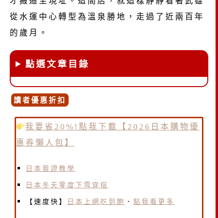
才搬遷至現址。這間店，就這樣靜靜看著武雄
從水運中心轉型為溫泉勝地，走過了近兩百年
的歲月。
點選文章目錄
讀者優惠折扣
我要省20%!點我下載【2026日本購物優
惠券懶人包】
日本簽證教學
日本冬天零度下雪穿搭
【速度快】
日本上網吃到飽
．
點我看更多