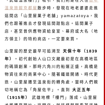
「武雄溫泉樓門」吸引，我們則是在入住
百年
溫泉旅館京都屋
散步時，發現在地老婆婆走進
這間店「山里屋菓子老舗」yamazatoya，我
們也跟著進去才發現這間甜點店。這間菓子
店，甚至曾供應物資給皇室、幕府或大名（地
方領主）的特約商店，一定要來買。
山里屋的歷史最早可追溯至
天保十年（1839
年）
。初代創始人山口文藏最初是在高橋地區
的碼頭創業，那時六角川的船運正盛，高橋是
物資往來的商業中心。隨著鐵道開通、時代更
迭，山里屋遷至溫泉街的轉角處，當時人們親
切地稱它為「角屋佐平」。直到
大正五年
（1915年）
武雄地標「樓門」落成，山里屋