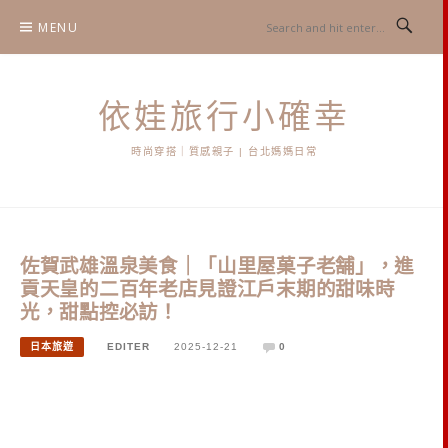
Skip
MENU
to
content
依娃旅行小確幸
時尚穿搭｜質感親子 | 台北媽媽日常
佐賀武雄溫泉美食｜「山里屋菓子老舗」，進
貢天皇的二百年老店見證江戶末期的甜味時
光，甜點控必訪！
日本旅遊
EDITER
2025-12-21
0