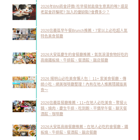
2026年BNI商會評價| 吃早餐就能做生意真的嗎? 還是
老鼠會詐騙呢? 加入的優缺點?會費多少？
2026信義區早午餐Brunch推薦，7家以上必吃超人氣
特色美食餐廳
2026大安區慶生約會餐廳推薦，氣氛浪漫食物好吃的
高級鐵板燒、牛排館、餐酒館、飯店餐廳
2026 陽明山必吃美食懶人包｜ 11+ 家美食餐廳、傳
統小吃、網美咖啡廳整理！內有在地人推薦隱藏版美
食～
2026信義區餐廳推薦，11+在地人必吃美食、聚餐火
鍋、燒肉、慶生牛排、吃到飽、平價早午餐、聊天餐
酒館、咖啡廳
2026大安區高級餐廳推薦，在地人必吃約會餐廳、鐵
板燒、牛排館、餐酒館、飯店餐廳