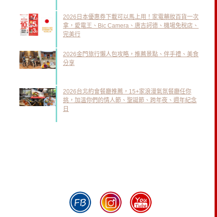
2026日本優惠券下載可以馬上用！家電藥妝百貨一次
拿，愛電王、Bic Camera、唐吉訶德、機場免稅店、
完美行
2026金門旅行懶人包攻略，推薦景點、伴手禮、美食
分享
2026台北約會餐廳推薦，15+家浪漫氣氛餐廳任你
挑，加溫你們的情人節、聖誕節、跨年夜、週年紀念
日