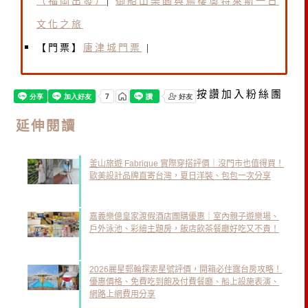
（福岡出發）
|
御船山樂園與鳥棲奧特萊斯一日
文化之旅
【門票】
唐津城門票
|
按讚加入粉絲團
延伸閱讀
釜山旅遊 Fabrique 實際穿搭評價｜沒門市也值得買！
歐美設計品牌直寄台灣，夏日洋裝、包包一次分享
嘉義樂億皇家渡假酒店團購優惠｜室內親子遊樂場、
戶外泳池、彩繪主題房，飯店飲茶餐廳好吃又不貴！
2026麗星郵輪探索星號評價，開箱必住露台房攻略！
優惠價格、免費吃到飽及付費餐廳、船上設施表演、
網路上網費用分享