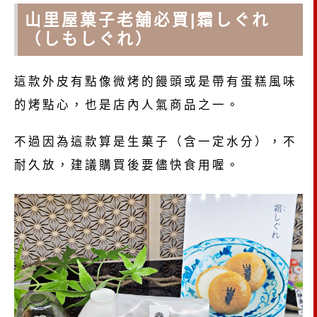
山里屋菓子老舗必買|霜しぐれ
（しもしぐれ）
這款外皮有點像微烤的饅頭或是帶有蛋糕風味
的烤點心，也是店內人氣商品之一。
不過因為這款算是生菓子（含一定水分），不
耐久放，建議購買後要儘快食用喔。