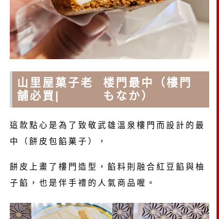
山里屋菓子老
楼門最中（樓門
舗必買|
もなか）
這款點心是為了致敬武雄溫泉樓門而設計的最
中（餅皮包餡菓子），
餅皮上畫了樓門造型，餡料則融合紅豆餡與柚
子餡，也是伴手禮的人氣商品喔。