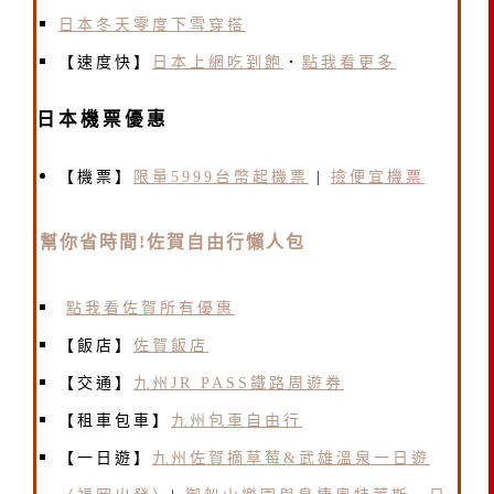
日本冬天零度下雪穿搭
【速度快】
日本上網吃到飽
．
點我看更多
日本機票優惠
【機票】
限量5999台幣起機票
|
撿便宜機票
幫你省時間!佐賀自由行懶人包
點我看佐賀所有優惠
【
飯店
】
佐賀飯店
【交通】
九州JR PASS鐵路周遊券
【租車包車】
九州包車自由行
【一日遊】
九州佐賀摘草莓&武雄溫泉一日遊