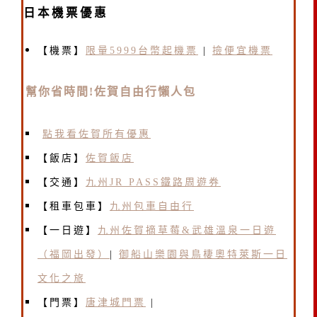
日本機票優惠
【機票】
限量5999台幣起機票
|
撿便宜機票
幫你省時間!佐賀自由行懶人包
點我看佐賀所有優惠
【
飯店
】
佐賀飯店
【交通】
九州JR PASS鐵路周遊券
【租車包車】
九州包車自由行
【一日遊】
九州佐賀摘草莓&武雄溫泉一日遊
（福岡出發）
|
御船山樂園與鳥棲奧特萊斯一日
文化之旅
【門票】
唐津城門票
|