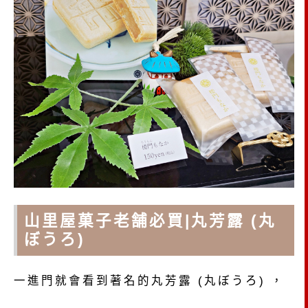
山里屋菓子老舗必買|丸芳露 (丸
ぼうろ)
一進門就會看到著名的丸芳露 (丸ぼうろ) ，