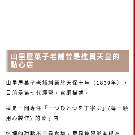
山里屋菓子老舗曾是進貢天皇的
點心店
山里屋菓子老舗創業於天保十年（1839年），
目前是第七代經營，官網描述，
這是一間專注「一つひとつを丁寧に」(每一顆
用心製作) 的菓子店
這裡的甜點不只是食物，更是被歸鄉客稱為