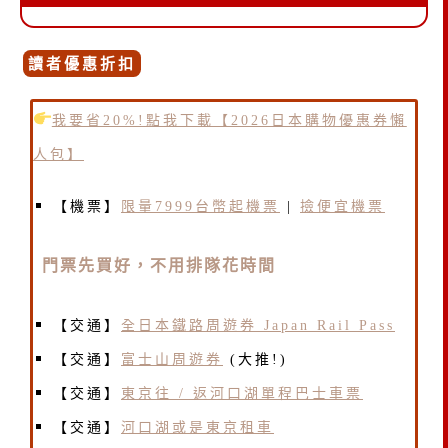
讀者優惠折扣
我要省20%!點我下載【2026日本購物優惠券懶
人包】
【機票】
限量7999台幣起機票
|
撿便宜機票
門票先買好，不用排隊花時間
【交通】
全日本鐵路周遊券 Japan Rail Pass
【交通】
富士山周遊券
(大推!)
【交通】
東京往 / 返河口湖單程巴士車票
【交通】
河口湖或是東京租車