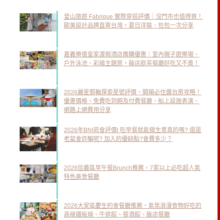
釜山旅遊 Fabrique 實際穿搭評價｜沒門市也值得買！
歐美設計品牌直寄台灣，夏日洋裝、包包一次分享
嘉義樂億皇家渡假酒店團購優惠｜室內親子遊樂場、
戶外泳池、彩繪主題房，飯店飲茶餐廳好吃又不貴！
2026麗星郵輪探索星號評價，開箱必住露台房攻略！
優惠價格、免費吃到飽及付費餐廳、船上設施表演、
網路上網費用分享
2026年BNI商會評價| 吃早餐就能做生意真的嗎? 還是
老鼠會詐騙呢? 加入的優缺點?會費多少？
2026信義區早午餐Brunch推薦，7家以上必吃超人氣
特色美食餐廳
2026大安區慶生約會餐廳推薦，氣氛浪漫食物好吃的
高級鐵板燒、牛排館、餐酒館、飯店餐廳