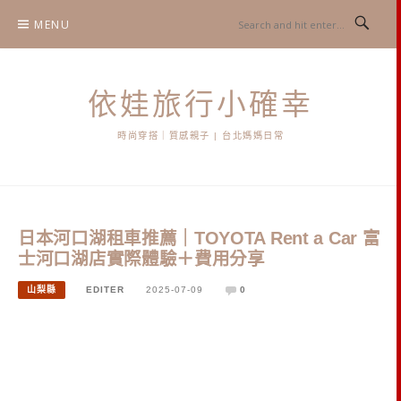
Skip
MENU
to
content
依娃旅行小確幸
時尚穿搭｜質感親子 | 台北媽媽日常
日本河口湖租車推薦｜TOYOTA Rent a Car 富
士河口湖店實際體驗＋費用分享
山梨縣
EDITER
2025-07-09
0