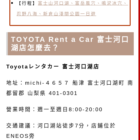
【行程】
富士山河口湖、富岳風穴、鳴沢冰穴、
忍野八海、新倉山淺間公園一日遊
TOYOTA Rent a Car 富士河口
湖店怎麼去？
Toyotaレンタカー 富士河口湖店
地址：michi-４６５７ 船津 富士河口湖町 南
都留郡 山梨県 401-0301
營業時間：週一至週日8:00-20:00
交通建議：河口湖站徒步7分，店鋪位於
ENEOS旁