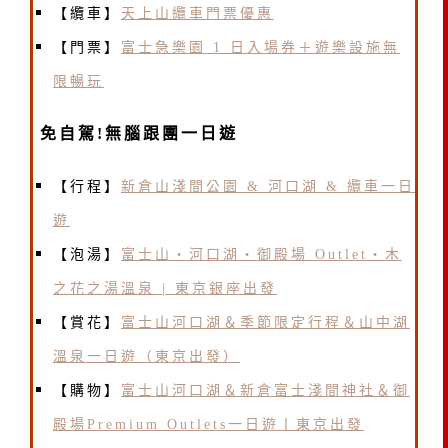
【纜車】
天上山纜車門票優惠
【門票】
富士急樂園 1 日入場券＋遊樂設施無
限暢玩
免自駕!無腦跟團一日遊
【行程】
新倉山淺間公園 & 河口湖 & 纜車一日
遊
【泡湯】
富士山・河口湖・御殿場 Outlet・木
之花之湯溫泉 | 東京銀座出發
【賞花】
富士山河口湖＆季節限定行程＆山中湖
溫泉一日遊（東京出發）
【購物】
富士山河口湖＆新倉富士淺間神社＆御
殿場Premium Outlets一日遊丨東京出發