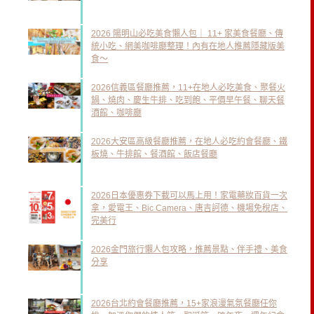
2026 陽明山必吃美食懶人包｜ 11+ 家美食餐廳、傳
統小吃、網美咖啡廳整理！內有在地人推薦隱藏版美
食～
2026信義區餐廳推薦，11+在地人必吃美食、聚餐火
鍋、燒肉、慶生牛排、吃到飽、平價早午餐、聊天餐
酒館、咖啡廳
2026大安區高級餐廳推薦，在地人必吃約會餐廳、鐵
板燒、牛排館、餐酒館、飯店餐廳
2026日本優惠券下載可以馬上用！家電藥妝百貨一次
拿，愛電王、Bic Camera、唐吉訶德、機場免稅店、
完美行
2026金門旅行懶人包攻略，推薦景點、伴手禮、美食
分享
2026台北約會餐廳推薦，15+家浪漫氣氛餐廳任你