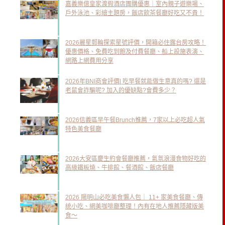
嘉義樂億皇家渡假酒店團購優惠｜室內親子遊樂場、
戶外泳池、彩繪主題房，飯店飲茶餐廳好吃又不貴！
2026麗星郵輪探索星號評價，開箱必住露台房攻略！
優惠價格、免費吃到飽及付費餐廳、船上設施表演、
網路上網費用分享
2026年BNI商會評價| 吃早餐就能做生意真的嗎? 還是
老鼠會詐騙呢? 加入的優缺點?會費多少？
2026信義區早午餐Brunch推薦，7家以上必吃超人氣
特色美食餐廳
2026大安區慶生約會餐廳推薦，氣氛浪漫食物好吃的
高級鐵板燒、牛排館、餐酒館、飯店餐廳
2026 陽明山必吃美食懶人包｜ 11+ 家美食餐廳、傳
統小吃、網美咖啡廳整理！內有在地人推薦隱藏版美
食～