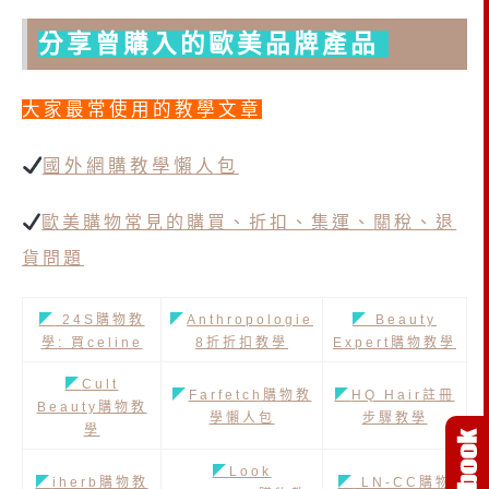
分享曾購入的歐美品牌產品
大家最常使用的教學文章
國外網購教學懶人包
歐美購物常見的購買、折扣、集運、關稅、退
貨問題
◤
24S購物教
◤
Anthropologie
◤
Beauty
學: 買celine
8折折扣教學
Expert購物教學
◤
Cult
◤
Farfetch購物教
◤
HQ Hair註冊
Beauty購物教
學懶人包
步驟教學
學
◤
Look
◤
iherb購物教
◤
LN-CC購物