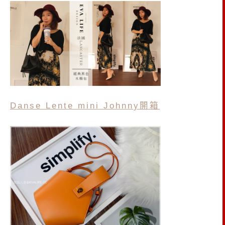
Danse Lente
mini Johnny
開箱