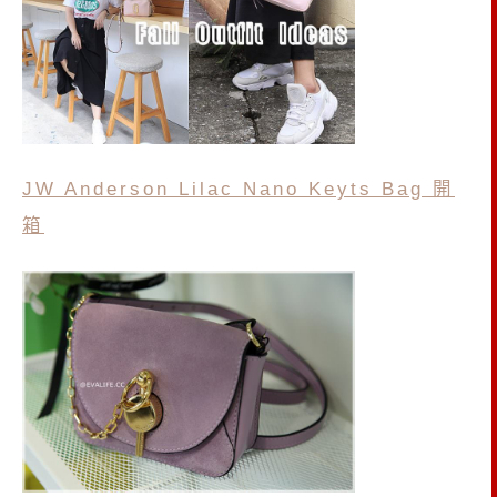
JW Anderson Lilac Nano Keyts Bag 開
箱