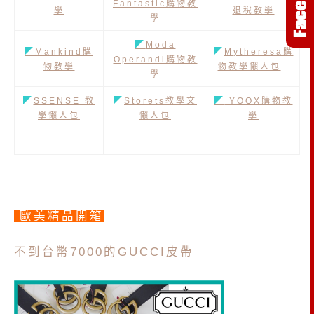
Fantastic購物教
學
退稅教學
學
◤
Moda
◤
Mankind購
◤
Mytheresa購
Operandi購物教
物教學
物教學懶人包
學
◤
SSENSE 教
◤
Storets教學文
◤
YOOX購物教
學懶人包
懶人包
學
歐美精品開箱
不到台幣7000的GUCCI皮帶