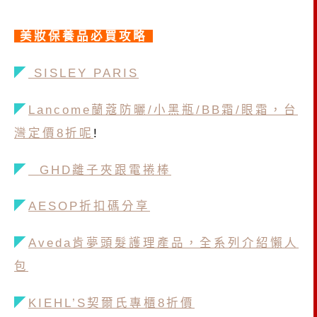
美妝保養品必買攻略
◤
SISLEY PARIS
◤
Lancome蘭蔻防曬/小黑瓶/BB霜/眼霜，台
灣定價8折呢
!
◤
GHD離子夾跟電捲棒
◤
AESOP折扣碼分享
◤
Aveda肯夢頭髮護理產品，全系列介紹懶人
包
◤
KIEHL’S契爾氏專櫃8折價