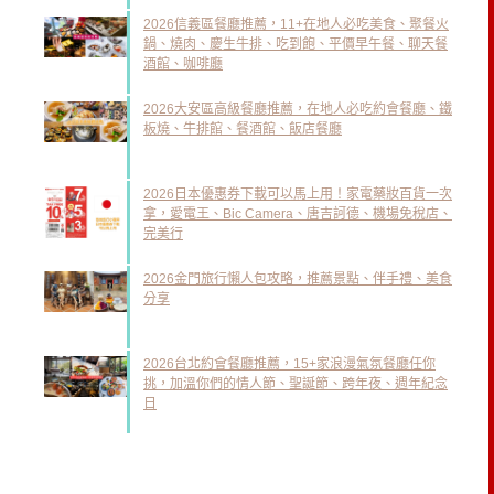
2026信義區餐廳推薦，11+在地人必吃美食、聚餐火
鍋、燒肉、慶生牛排、吃到飽、平價早午餐、聊天餐
酒館、咖啡廳
2026大安區高級餐廳推薦，在地人必吃約會餐廳、鐵
板燒、牛排館、餐酒館、飯店餐廳
2026日本優惠券下載可以馬上用！家電藥妝百貨一次
拿，愛電王、Bic Camera、唐吉訶德、機場免稅店、
完美行
2026金門旅行懶人包攻略，推薦景點、伴手禮、美食
分享
2026台北約會餐廳推薦，15+家浪漫氣氛餐廳任你
挑，加溫你們的情人節、聖誕節、跨年夜、週年紀念
日