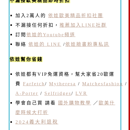
不漏接歐美精品即時折扣
加入2萬人的
依娃歐美精品折扣社團
不漏接任何折扣，
推薦加入LINE社群
訂閱
依娃的Youtube頻道
聯絡
依娃的 LINE
/
依娃臉書粉專私訊
依娃幫你省錢
依娃都有VIP免運資格，幫大家省20歐運
費
Farfetch
/
Mytheresa
/
Matchesfashion
/
A-Porter
/
Selfridges
/
LVR
學會自己買 請看
國外購物教學
／
歐美什
麼時候大打折
2024義大利退稅