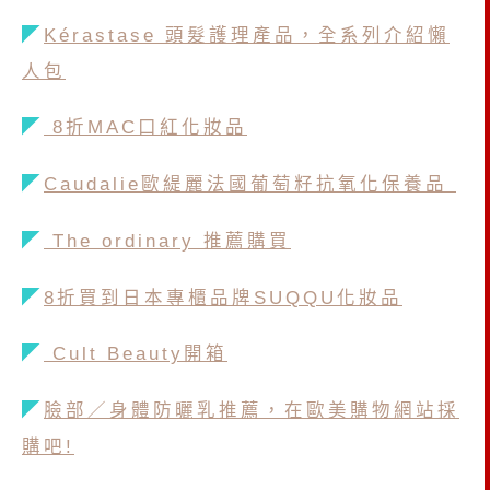
◤
Kérastase 頭髮護理產品，全系列介紹懶
人包
◤
8折MAC口紅化妝品
◤
Caudalie歐緹麗法國葡萄籽抗氧化保養品
◤
The ordinary 推薦購買
◤
8折買到日本專櫃品牌SUQQU化妝品
◤
Cult Beauty開箱
◤
臉部／身體防曬乳推薦，在歐美購物網站採
購吧!