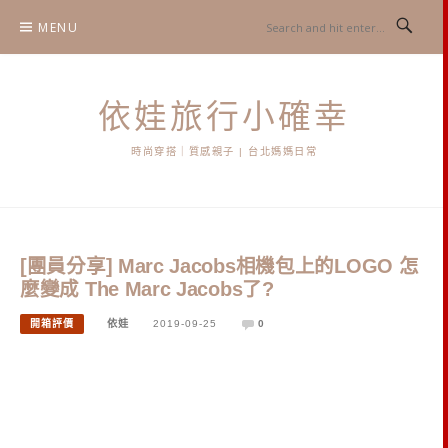
Skip
MENU
to
content
依娃旅行小確幸
時尚穿搭｜質感親子 | 台北媽媽日常
[團員分享] Marc Jacobs相機包上的LOGO 怎
麼變成 The Marc Jacobs了?
開箱評價
依娃
2019-09-25
0