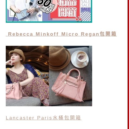
Rebecca Minkoff Micro Regan包開箱
Lancaster Paris水桶包開箱