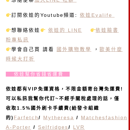
想隨便聊
加入LINE 社群
訂閱依娃的Youtube頻道:
依娃Evalife
想聯絡依娃
依娃的 LINE
依娃臉書
粉專私訊
學會自己買 請看
國外購物教學
，
歐美什麼
時候大打折
依娃幫你省錢省運費
依娃都有VIP免運資格，不限金額寄台灣免運費!
可以私訊我幫你代訂~不經手關稅處理的話，僅
收取1.5%國外刷卡手續費(給發卡組織
Farfetch
/
Mytheresa
/
Matchesfashion
的)
A-Porter
/
Selfridges
/
LVR