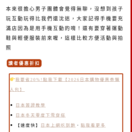
本來很擔心男子團體會覺得無聊，沒想到孩子
玩互動玩得比我們還沈迷，大家記得手機要充
滿店因為是用手機互動的唷！還有要穿著運動
鞋與輕便服裝前來喔，這樣比較方便活動與拍
照
讀者優惠折扣
我要省20%!點我下載【2026日本購物優惠券懶
人包】
日本簽證教學
日本冬天零度下雪穿搭
【速度快】
日本上網吃到飽
．
點我看更多