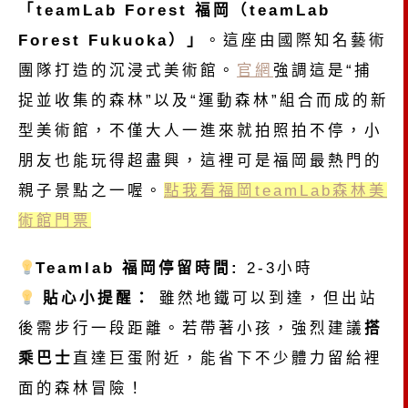
「teamLab Forest 福岡（teamLab
Forest Fukuoka）」
。
這座由國際知名藝術
團隊打造的沉浸式美術館。
官網
強調這是“捕
捉並收集的森林”以及“運動森林”組合而成的新
型美術館，不僅大人一進來就拍照拍不停，小
朋友也能玩得超盡興，這裡可是福岡最熱門的
親子景點之一喔。
點我看福岡teamLab森林美
術館門票
Teamlab 福岡停留時間:
2-3小時
貼心小提醒：
雖然地鐵可以到達，但出站
後需步行一段距離。若帶著小孩，強烈建議
搭
乘巴士
直達巨蛋附近，能省下不少體力留給裡
面的森林冒險！