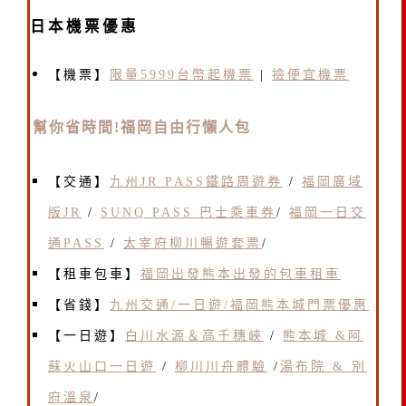
日本機票優惠
【機票】
限量5999台幣起機票
|
撿便宜機票
幫你省時間!福岡自由行懶人包
【交通】
九州JR PASS鐵路周遊券
/
福岡廣域
版JR
/
SUNQ PASS 巴士乘車券
/
福岡一日交
通PASS
/
太宰府柳川暢遊套票
/
【租車包車】
福岡出發熊本出發的包車租車
【省錢】
九州交通/一日遊/福岡熊本城門票優惠
【一日遊】
白川水源＆高千穗峽
/
熊本城 &阿
蘇火山口一日遊
/
柳川川舟體驗
/
湯布院 & 別
府溫泉
/