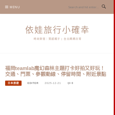
Skip
MENU
to
content
依娃旅行小確幸
時尚穿搭｜質感親子 | 台北媽媽日常
福岡teamlab魔幻森林主題打卡好拍又好玩！
交通、門票、參觀動線、停留時間、附近景點
日本旅遊
EDITER
2025-12-21
0