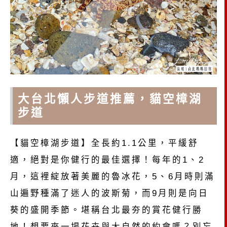
大台北懶人步道推薦，貓空樟湖
步道
【貓空樟湖步道】全長約1.1公里，平緩舒
適，絕對是你健行的最佳選擇！每年的1、2
月，這裡綻放著美麗的魯冰花，5、6月時則滿
山遍野種滿了迷人的波斯菊，而9月則是向日
葵的盛開季節。堪稱台北最夯的賞花健行勝
地！想要來一場花卉與大自然的約會嗎？別忘