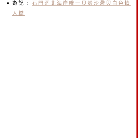
遊記 :
石門洞北海岸唯一貝殼沙灘與白色情
人橋