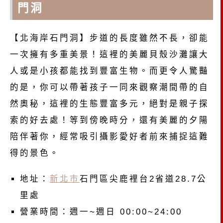
門洞
【北海岸石門洞】步道的長度雖然不長，卻能
一次擁有多重美景！這裡的美麗貝殼沙灘讓大
人或是小孩都能找到豐富生物。而更令人驚豔
的是，你可以帶著孩子一同來觀察潮間帶的自
然奧秘，這裡的生態豐富多元，絕對是親子探
索的好去處！等到傍晚時分，還有美麗的夕陽
陪伴著你，經常吸引攝影愛好者前來捕捉這難
得的景色。
地址：
新北市
石門區尖鹿裡台2省道28.7公
里處
營業時間：週一~週日 00:00~24:00