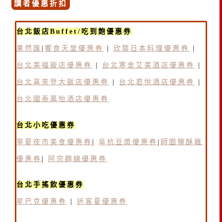
讀者優惠折扣
台北飯店Buffet/吃到飽優惠券
果然匯
|
饗食天堂優惠券
|
欣葉日本料理優惠券
|
台北美福飯店優惠券
|
台北寒舍艾美酒店優惠券
|
台北喜來登大飯店優惠券
|
台北君悅酒店優惠券
|
台北國泰萬怡酒店優惠券
台北小吃優惠券
寧夏夜市美食優惠券
|
阜杭豆漿優惠券
|
師園鹽酥雞
優惠券
|
阿宗麵線優惠券
台北手搖飲優惠券
星巴克優惠券
|
迷客夏優惠券