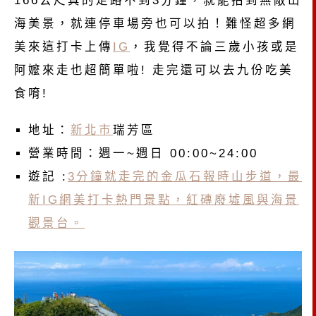
海美景，就連停車場旁也可以拍！難怪超多網
美來這打卡上傳
IG
，我覺得不論三歲小孩或是
阿嬤來走也超簡單啦! 走完還可以去九份吃美
食唷!
地址：
新北市
瑞芳區
營業時間：週一~週日 00:00~24:00
遊記 :
3分鐘就走完的金瓜石報時山步道，最
新IG網美打卡熱門景點，紅磚廢墟風與海景
觀景台。