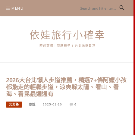
Skip
MENU
to
content
依娃旅行小確幸
時尚穿搭｜質感親子 | 台北媽媽日常
2026大台北懶人步道推薦，精選7+條阿嬤小孩
都能走的輕鬆步道，涼爽躲太陽、看山、看
海、看昆蟲通通有
北北基
依娃
2025-01-10
0