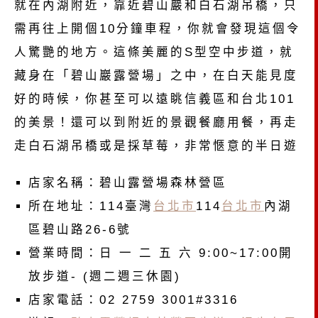
就在內湖附近，靠近碧山巖和白石湖吊橋，只
需再往上開個10分鐘車程，你就會發現這個令
人驚艷的地方。這條美麗的S型空中步道，就
藏身在「碧山巖露營場」之中，在白天能見度
好的時候，你甚至可以遠眺信義區和台北101
的美景！還可以到附近的景觀餐廳用餐，再走
走白石湖吊橋或是採草莓，非常愜意的半日遊
店家名稱：碧山露營場森林營區
所在地址：114臺灣
台北市
114
台北市
內湖
區碧山路26-6號
營業時間：日 一 二 五 六 9:00~17:00開
放步道- (週二週三休園)
店家電話：02 2759 3001#3316