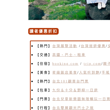
讀者優惠折扣
【熱門】
台灣展覽活動
/
台灣旅遊優惠
/
【交通】
高鐵、巴士、租車
【住宿】
booking.com
/
trip.com
/
親
【美食】
星級飯店美食
/
人氣吃到飽
/
手搖
【熱門】
台北101觀景台門票
【包車】
九份＆十分＆野柳一日遊
【門票】
台北兒童新樂園無限暢玩一日
【行程】
台北雙層觀光巴士之旅