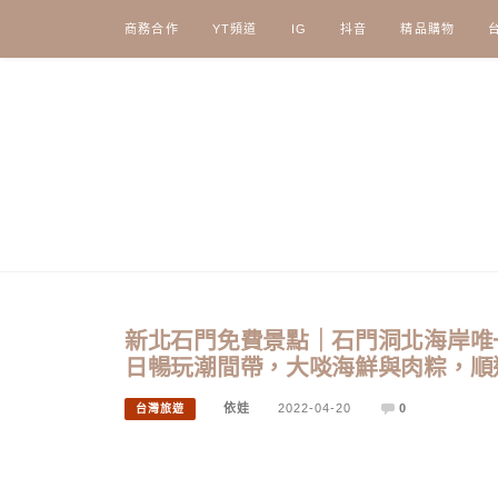
Skip
商務合作
YT頻道
IG
抖音
精品購物
to
content
新北石門免費景點｜石門洞北海岸唯
日暢玩潮間帶，大啖海鮮與肉粽，順
依娃
2022-04-20
0
台灣旅遊