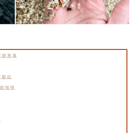
文創表演
子飯店
飲咖啡
票