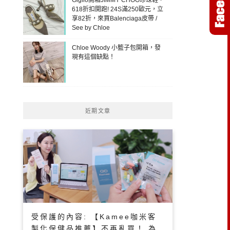
618折扣開跑! 24S滿250歐元，立
享82折，來買Balenciaga皮帶 /
See by Chloe
Chloe Woody 小籃子包開箱，發
現有這個缺點！
近期文章
受保護的內容: 【Kamee咖米客
製化保健品推薦】不再亂買！ 為