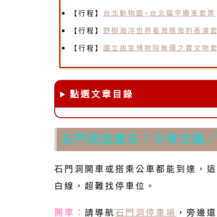
【行程】
台北動物園+台北貓空纜車套票
【行程】
野柳海洋世界看海豚海豹表演
【行程】
國立故宮博物院無價之寶文物
點選文章目錄
石門洞怎麼去？分享交通
石門洞開車或搭乘公車都能到達，這
白線，超難找停車位。
開車：
請導航
石門洞停車場
，旁邊還