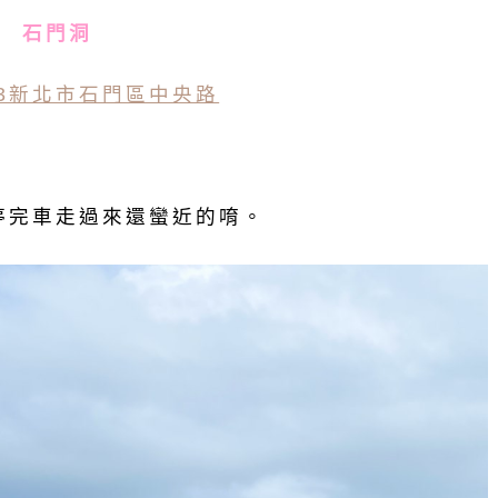
石門洞
53新北市石門區中央路
停完車走過來還蠻近的唷。