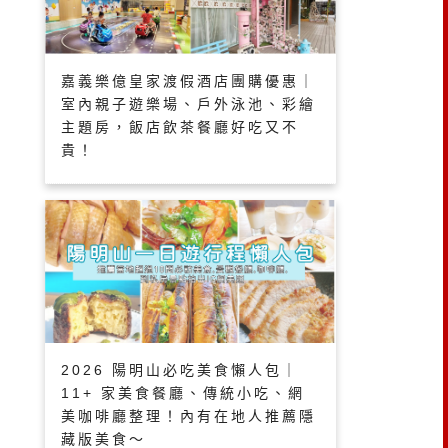
嘉義樂億皇家渡假酒店團購優惠｜
室內親子遊樂場、戶外泳池、彩繪
主題房，飯店飲茶餐廳好吃又不
貴！
2026 陽明山必吃美食懶人包｜
11+ 家美食餐廳、傳統小吃、網
美咖啡廳整理！內有在地人推薦隱
藏版美食～