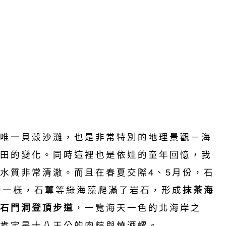
唯一貝殼沙灘，也是非常特別的地理景觀－海
田的變化。同時這裡也是依娃的童年回憶，我
水質非常清澈。而且在春夏交際4、5月份，石
槽
一樣，石蓴等綠海藻爬滿了岩石，形成
抹茶海
石門洞登頂步道
，一覽海天一色的北海岸之
肯定是十八王公的肉粽與燒酒螺。