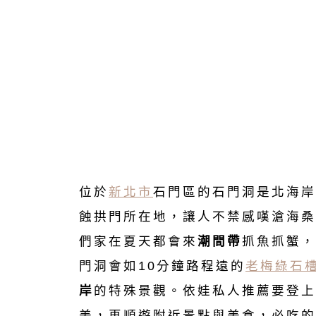
位於
新北市
石門區的石門洞是北海岸
蝕拱門所在地，讓人不禁感嘆滄海桑
們家在夏天都會來
潮間帶
抓魚抓蟹，
門洞會如10分鐘路程遠的
老梅綠石
岸
的特殊景觀。依娃私人推薦要登上
美，再順遊附近景點與美食，必吃的