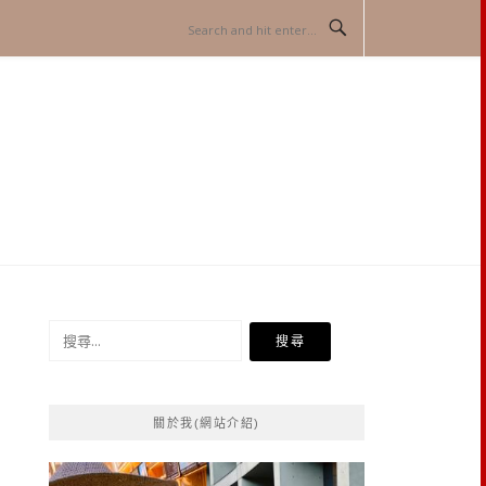
搜
尋
關
鍵
關於我(網站介紹)
字: