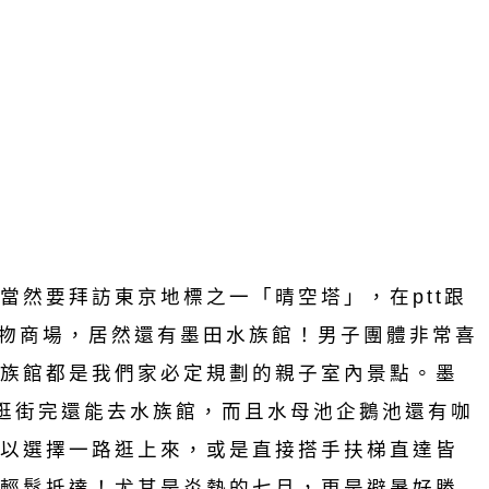
當然要拜訪東京地標之一「晴空塔」，在ptt跟
有購物商場，居然還有墨田水族館！男子團體非常喜
族館都是我們家必定規劃的親子室內景點。墨
，逛街完還能去水族館，而且水母池企鵝池還有咖
以選擇一路逛上來，或是直接搭手扶梯直達皆
輕鬆抵達！尤其是炎熱的七月，更是避暑好勝