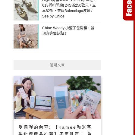
618折扣開跑! 24S滿250歐元，立
享82折，來買Balenciaga皮帶 /
See by Chloe
Chloe Woody 小籃子包開箱，發
現有這個缺點！
近期文章
受保護的內容: 【Kamee咖米客
製化保健品推薦】不再亂買！ 為