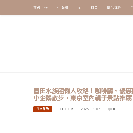
Skip
商務合作
YT頻道
IG
抖音
精品購物
to
content
墨田水族館懶人攻略！咖啡廳、優惠
小企鵝散步，東京室內親子景點推薦
EDITER
2025-08-07
0
日本旅遊