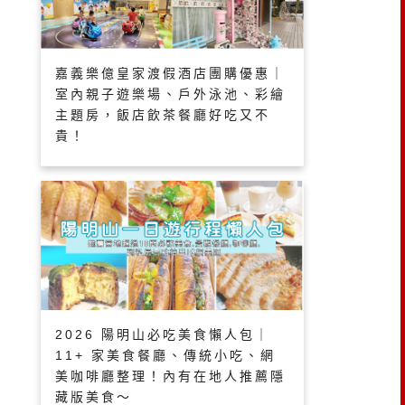
嘉義樂億皇家渡假酒店團購優惠｜
室內親子遊樂場、戶外泳池、彩繪
主題房，飯店飲茶餐廳好吃又不
貴！
2026 陽明山必吃美食懶人包｜
11+ 家美食餐廳、傳統小吃、網
美咖啡廳整理！內有在地人推薦隱
藏版美食～