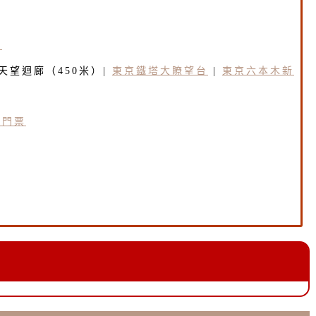
多
天望迴廊（450米）|
東京鐵塔大瞭望台
|
東京六本木新
城門票