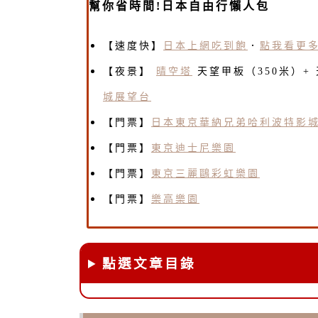
幫你省時間!日本自由行懶人包
【速度快】
日本上網吃到飽
．
點我看更
【夜景】
晴空塔
天望甲板（350米）+ 
城展望台
【門票】
日本東京華納兄弟哈利波特影
【門票】
東京迪士尼樂園
【門票】
東京三麗鷗彩虹樂園
【門票】
樂高樂園
點選文章目錄