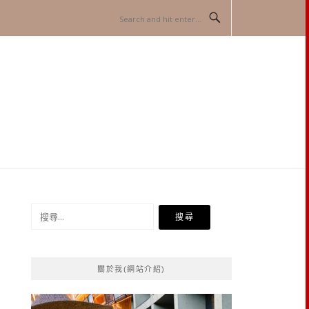
搜
尋
關
鍵
關於我(網站介紹)
字: