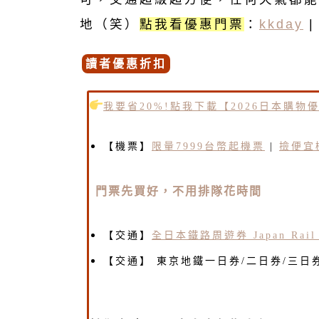
地（笑）
點我看優惠門票
：
kkday
讀者優惠折扣
我要省20%!點我下載【2026日本購物
【機票】
限量7999台幣起機票
|
撿便宜
門票先買好，不用排隊花時間
【交通】
全日本鐵路周遊券 Japan Rail 
【交通】 東京地鐵一日券/二日券/三日券