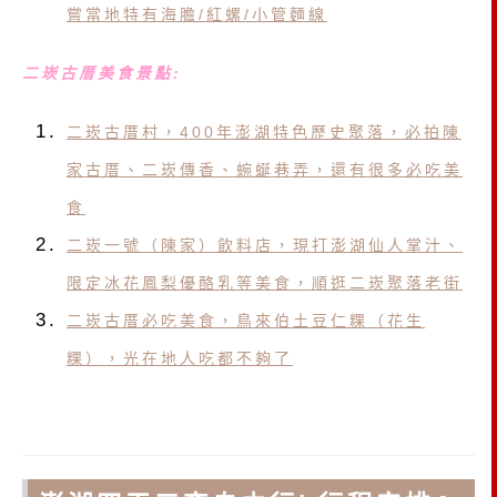
嘗當地特有海膽/紅螺/小管麵線
二崁古厝美食景點:
二崁古厝村，400年澎湖特色歷史聚落，必拍陳
家古厝、二崁傳香、蜿蜒巷弄，還有很多必吃美
食
二崁一號（陳家）飲料店，現打澎湖仙人掌汁、
限定冰花鳳梨優酪乳等美食，順逛二崁聚落老街
二崁古厝必吃美食，鳥來伯土豆仁粿（花生
粿），光在地人吃都不夠了