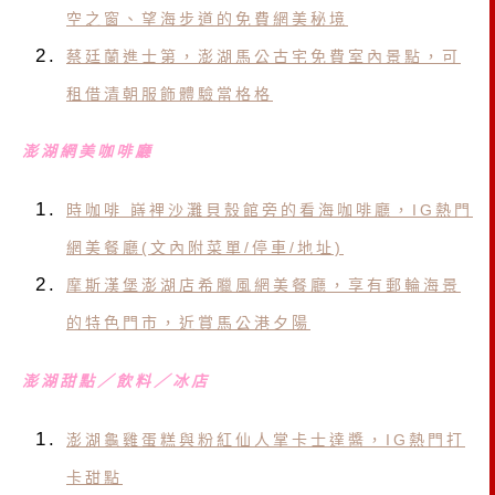
空之窗、望海步道的免費網美秘境
蔡廷蘭進士第，澎湖馬公古宅免費室內景點，可
租借清朝服飾體驗當格格
澎湖網美咖啡廳
時咖啡 嵵裡沙灘貝殼館旁的看海咖啡廳，IG熱門
網美餐廳(文內附菜單/停車/地址)
摩斯漢堡澎湖店希臘風網美餐廳，享有郵輪海景
的特色門市，近賞馬公港夕陽
澎湖甜點／飲料／冰店
澎湖龜雞蛋糕與粉紅仙人掌卡士達醬，IG熱門打
卡甜點