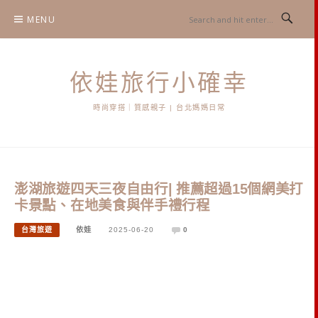
Skip
MENU
to
content
依娃旅行小確幸
時尚穿搭｜質感親子 | 台北媽媽日常
澎湖旅遊四天三夜自由行| 推薦超過15個網美打
卡景點、在地美食與伴手禮行程
台灣旅遊
依娃
2025-06-20
0