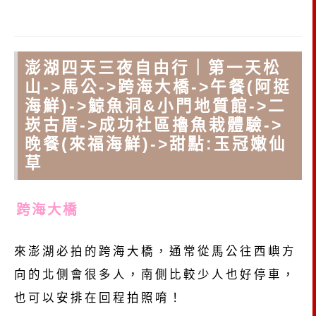
澎湖四天三夜自由行｜第一天松
山->馬公->跨海大橋->午餐(阿挺
海鮮)->鯨魚洞&小門地質館->二
崁古厝->成功社區擼魚栽體驗->
晚餐(來福海鮮)->甜點:玉冠嫩仙
草
跨海大橋
來澎湖必拍的跨海大橋，通常從馬公往西嶼方
向的北側會很多人，南側比較少人也好停車，
也可以安排在回程拍照唷！