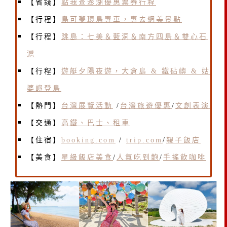
【省錢】
點我查澎湖優惠票券行程
【行程】
島可夢環島專車，專去網美景點
【行程】
跳島：七美＆藍洞＆南方四島＆雙心石
滬
【行程】
遊艇夕陽夜遊，大倉島 & 鐵砧嶼 & 姑
婆嶼登島
【熱門】
台灣展覽活動
/
台灣旅遊優惠
/
文創表演
【交通】
高鐵、巴士、租車
【住宿】
booking.com
/
trip.com
/
親子飯店
【美食】
星級飯店美食
/
人氣吃到飽
/
手搖飲咖啡