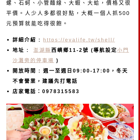
螺、石蚵、小管麵線、大蝦、大蛤，價格又很
平價。人少人多都很好點，大概一個人抓500
元預算就能吃得很飽。
詳細介紹 :
https://evalife.tw/shell/
地址 :
澎湖縣
西嶼鄉11-2號 (導航設定
小門
沙灘旁的停車場
)
開放時間 : 週一至週日09:00-17:00，冬天
不會營業，建議先打電話
店家電話：0978315583