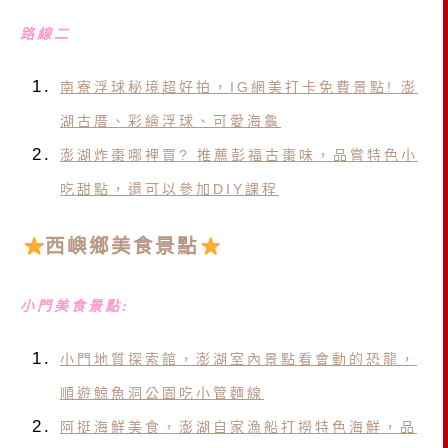
路線二
南寮浮球秘境超好拍，IG網美打卡免費景點! 澎
湖古厝、彩繪浮球、可愛海龜
澎湖炸棗哪裡買? 推薦彭福古棗味，品嘗特色小
吃甜點，還可以參加DIY課程
西嶼鄉美食景點
小門美食景點:
小門地質探索館，澎湖室內景點看會動的恐龍，
順遊鯨魚洞公園吃小管麵線
阿挺海鮮美食，澎湖自家漁船打撈特色海鮮，品