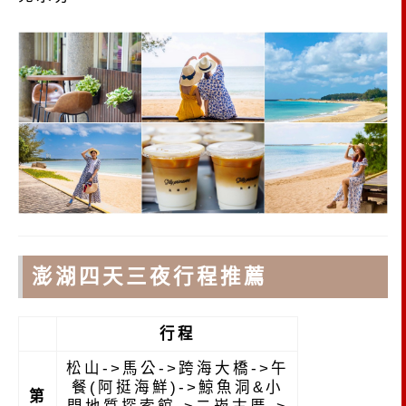
澎湖四天三夜行程推薦
行程
松山->馬公->
跨海大橋->午
餐(阿挺海鮮)->鯨魚洞&小
第
門地質探索館->二崁古厝
->