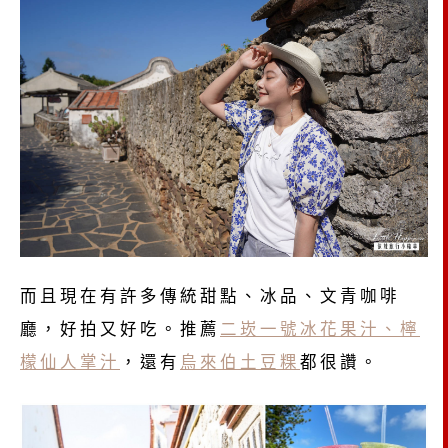
而且現在有許多傳統甜點、冰品、文青咖啡
廳，好拍又好吃。推薦
二崁一號冰花果汁、檸
檬仙人掌汁
，還有
烏來伯土豆粿
都很讚。