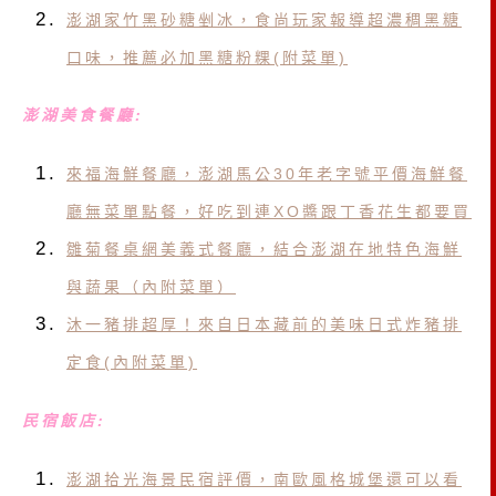
澎湖家竹黑砂糖剉冰，食尚玩家報導超濃稠黑糖
口味，推薦必加黑糖粉粿(附菜單)
澎湖美食餐廳:
來福海鮮餐廳，澎湖馬公30年老字號平價海鮮餐
廳無菜單點餐，好吃到連XO醬跟丁香花生都要買
雛菊餐桌網美義式餐廳，結合澎湖在地特色海鮮
與蔬果（內附菜單）
沐一豬排超厚！來自日本藏前的美味日式炸豬排
定食(內附菜單)
民宿飯店:
澎湖拾光海景民宿評價，南歐風格城堡還可以看