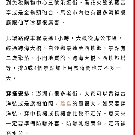
到免稅購物中心三號港逛街。看花火節的觀音
亭或是金龜頭砲台。馬公市內也有很多海鮮餐
廳跟仙草冰都很厲害。
北環路線車程最遠1小時，大概從馬公市區，
經過跨海大橋、白沙鄉最遠至西嶼鄉，景點有
二崁聚落、小門地質館、跨海大橋、西嶼燈塔
等，排3或4個景點加上用餐時間也差不多一
天。
穿搭安排：
澎湖有很多老街，大家可以帶復古
洋裝或是旗袍拍照，
離島
的風很大，如果要穿
洋裝，穿中長裙或長裙會比較不走光。夏天來
一定要準備防曬外套、防曬乳跟雨傘，定時補
充水分。