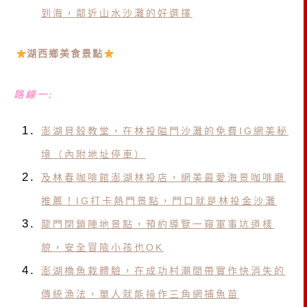
到海，鄰近山水沙灘的好選擇
湖西鄉美食景點
路線一:
澎湖貝殼教堂，在林投隘門沙灘的免費IG網美秘
境（內附地址停車）
及林春咖啡館澎湖林投店，網美最愛海景咖啡廳
推薦！IG打卡熱門景點，門口就是林投金沙灘
龍門閉鎖陣地景點，預約導覽一窺軍事坑道樣
貌，安全冒險小孩也OK
澎湖櫓魚栽體驗，在成功村潮間帶實作快消失的
傳統漁法，單人就能操作三角網捕魚苗