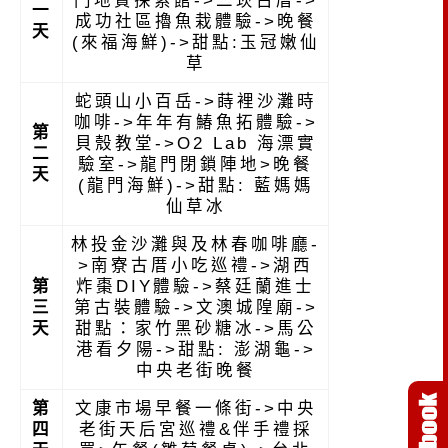
一
成功社區擼魚栽體驗
->晚餐
天
(來福海鮮)->甜點:玉冠嫩仙
草
蛇頭山小百岳->蒔裡沙灘時
咖啡->年年有鰆魚拓體驗->
第
貝殼教堂->O2 Lab 海漂實
二
驗室->龍門閉鎖陣地>晚餐
天
(龍門海鮮)->甜點: 藍媽媽
仙草冰
林投金沙灘與及林春咖啡廳-
>南寮古厝小吃巡禮->湖西
第
炸棗DIY體驗->蔡廷蘭進士
三
第古裝體驗->文澳城隍廟->
天
甜點：家竹黑砂糖冰->馬公
港看夕陽->甜點: 澎湖龜->
中央老街晚餐
第
文康市場早餐一條街->中央
四
老街天后宮巡禮&伴手禮採