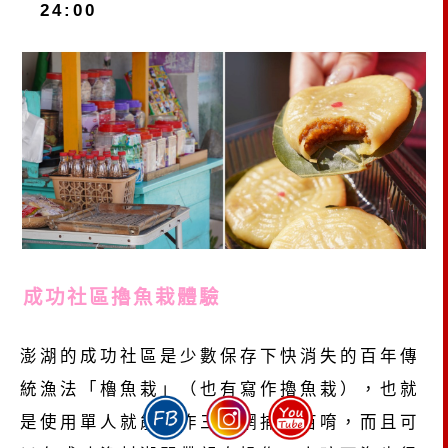
24:00
成功社區擼魚栽體驗
澎湖的成功社區是少數保存下快消失的百年傳
統漁法「櫓魚栽」（也有寫作擼魚栽），也就
是使用單人就能操作三角網捕魚苗唷，而且可