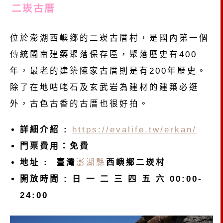
二崁古厝
位於澎湖西嶼鄉的二崁古厝村，是國內第一個
傳統閩南建築聚落保存區，聚落歷史有400
年，最老的建築陳家古厝則是有200年歷史。
除了在地咕咾石及玄武岩為建材的建築必逛
外，古色古香的古厝也很好拍。
詳細介紹 :
https://evalife.tw/erkan/
門票費用：免費
地址 : 臺灣
澎湖縣
西嶼鄉二崁村
開放時間 : 日 一 二 三 四 五 六 00:00-
24:00