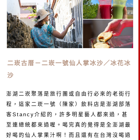
二崁古厝－二崁一號仙人掌冰沙／冰花冰
沙
澎湖二崁聚落是旅行團或自由行必來的老街行
程，這家二崁一號（陳家）飲料店是澎湖部落
客Stancy介紹的，許多明星藝人都來過，甚
至連總統都來過喔。喝完真的覺得是全澎湖最
好喝的仙人掌果汁啊！而且還有在台灣沒喝過