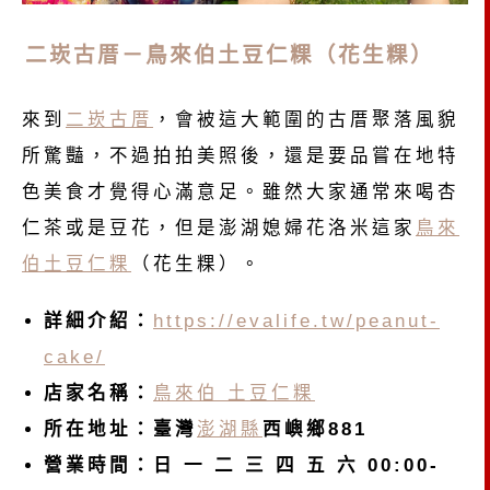
二崁古厝－鳥來伯土豆仁粿（花生粿）
來到
二崁古厝
，會被這大範圍的古厝聚落風貌
所驚豔，不過拍拍美照後，還是要品嘗在地特
色美食才覺得心滿意足。雖然大家通常來喝杏
仁茶或是豆花，但是澎湖媳婦花洛米這家
鳥來
伯土豆仁粿
（花生粿）。
詳細介紹：
https://evalife.tw/peanut-
cake/
店家名稱：
鳥來伯 土豆仁粿
所在地址：臺灣
澎湖縣
西嶼鄉881
營業時間：日 一 二 三 四 五 六 00:00-