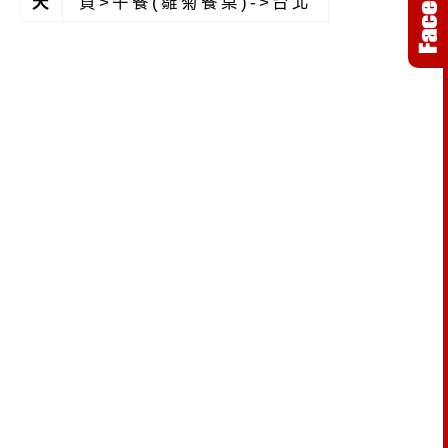
天
買>午餐(雛菊餐桌)->台北