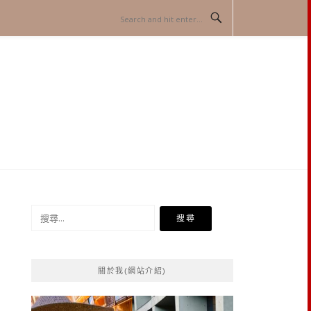
搜
尋
關
鍵
關於我(網站介紹)
字: