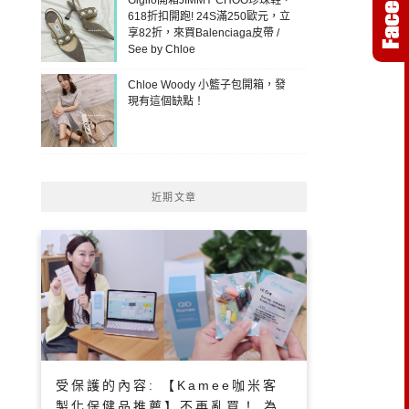
618折扣開跑! 24S滿250歐元，立
享82折，來買Balenciaga皮帶 /
See by Chloe
Chloe Woody 小籃子包開箱，發
現有這個缺點！
近期文章
受保護的內容: 【Kamee咖米客
製化保健品推薦】不再亂買！ 為