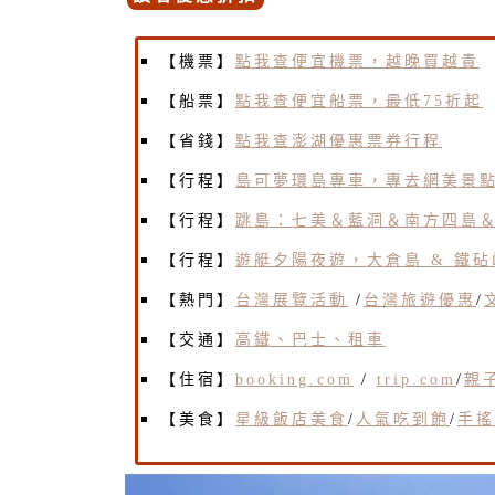
【機票】
點我查便宜機票，越晚買越貴
【船票】
點我查便宜船票，最低75折起
【省錢】
點我查澎湖優惠票券行程
【行程】
島可夢環島專車，專去網美景
【行程】
跳島：七美＆藍洞＆南方四島
【行程】
遊艇夕陽夜遊，大倉島 & 鐵砧
【熱門】
台灣展覽活動
/
台灣旅遊優惠
/
【交通】
高鐵、巴士、租車
【住宿】
booking.com
/
trip.com
/
親
【美食】
星級飯店美食
/
人氣吃到飽
/
手搖