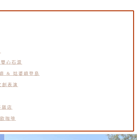
點
＆雙心石滬
嶼 & 姑婆嶼登島
文創表演
子飯店
飲咖啡