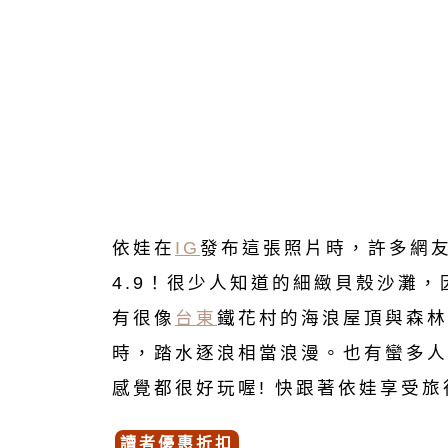
依娃在
IG
發布這張照片時，許多網友
4.9！很少人知道的細緻貝殼沙灘
有很像
台東
鐵花村的海浪屋頂與森林
時，踏水逐浪相當浪漫。也有蠻多人
感覺都很好玩喔! 快跟著依娃享受旅
讀者優惠折扣