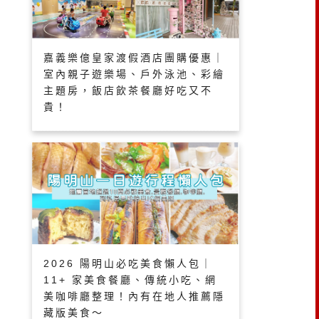
嘉義樂億皇家渡假酒店團購優惠｜
室內親子遊樂場、戶外泳池、彩繪
主題房，飯店飲茶餐廳好吃又不
貴！
2026 陽明山必吃美食懶人包｜
11+ 家美食餐廳、傳統小吃、網
美咖啡廳整理！內有在地人推薦隱
藏版美食～