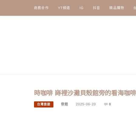
Skip
商務合作
YT頻道
IG
抖音
精品購物
to
content
時咖啡 嵵裡沙灘貝殼館旁的看海咖啡廳
依娃
2025-06-20
0
台灣旅遊