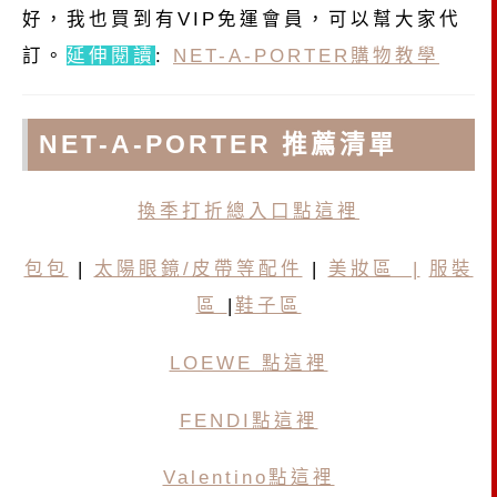
好，我也買到有VIP免運會員，可以幫大家代
訂。
延伸閱讀
:
NET-A-PORTER購物教學
NET-A-PORTER 推薦清單
換季打折總入口點這裡
包包
|
太陽眼鏡/皮帶等配件
|
美妝區 |
服裝
區
|
鞋子區
LOEWE 點這裡
FENDI點這裡
Valentino點這裡