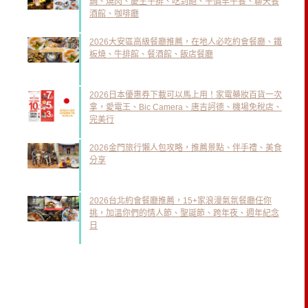
鍋、燒肉、慶生牛排、吃到飽、平價早午餐、聊天餐
酒館、咖啡廳
2026大安區高級餐廳推薦，在地人必吃約會餐廳、鐵
板燒、牛排館、餐酒館、飯店餐廳
2026日本優惠券下載可以馬上用！家電藥妝百貨一次
拿，愛電王、Bic Camera、唐吉訶德、機場免稅店、
完美行
2026金門旅行懶人包攻略，推薦景點、伴手禮、美食
分享
2026台北約會餐廳推薦，15+家浪漫氣氛餐廳任你
挑，加溫你們的情人節、聖誕節、跨年夜、週年紀念
日