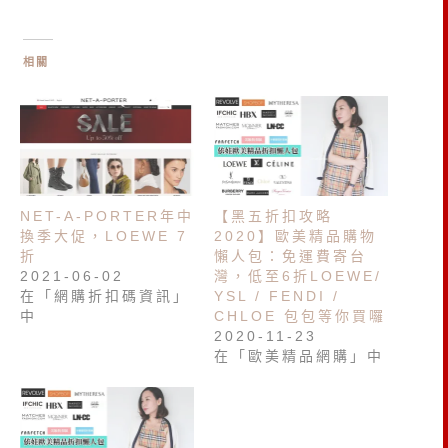
相關
NET-A-PORTER年中
【黑五折扣攻略
換季大促，LOEWE 7
2020】歐美精品購物
折
懶人包：免運費寄台
2021-06-02
灣，低至6折LOEWE/
在「網購折扣碼資訊」
YSL / FENDI /
中
CHLOE 包包等你買囉
2020-11-23
在「歐美精品網購」中