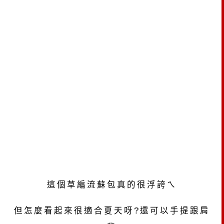
這個草編流蘇包真的很浮誇ㄟ
但怎麼看起來很適合夏天呀?還可以手提跟肩