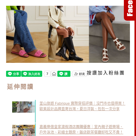
按讚加入粉絲團
延伸閱讀
釜山旅遊 Fabrique 實際穿搭評價｜沒門市也值得買！
歐美設計品牌直寄台灣，夏日洋裝、包包一次分享
嘉義樂億皇家渡假酒店團購優惠｜室內親子遊樂場、
戶外泳池、彩繪主題房，飯店飲茶餐廳好吃又不貴！