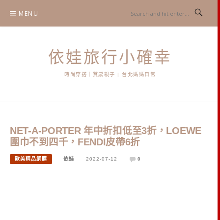
Skip
MENU
to
content
依娃旅行小確幸
時尚穿搭｜質感親子 | 台北媽媽日常
NET-A-PORTER 年中折扣低至3折，LOEWE
圍巾不到四千，FENDI皮帶6折
歐美精品網購
依娃
2022-07-12
0