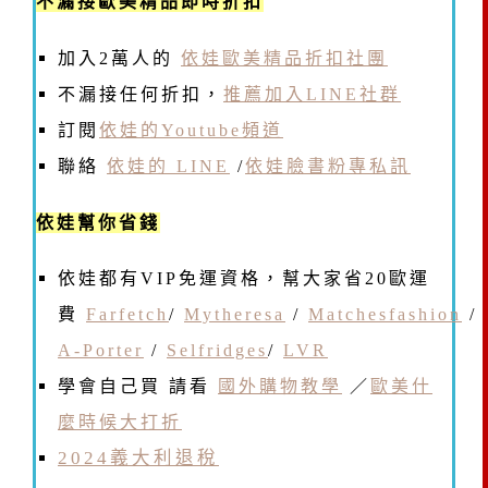
不漏接歐美精品即時折扣
加入2萬人的
依娃歐美精品折扣社團
不漏接任何折扣，
推薦加入LINE社群
訂閱
依娃的Youtube頻道
聯絡
依娃的 LINE
/
依娃臉書粉專私訊
依娃幫你省錢
依娃都有VIP免運資格，幫大家省20歐運
費
Farfetch
/
Mytheresa
/
Matchesfashion
/
A-Porter
/
Selfridges
/
LVR
學會自己買 請看
國外購物教學
／
歐美什
麼時候大打折
2024義大利退稅