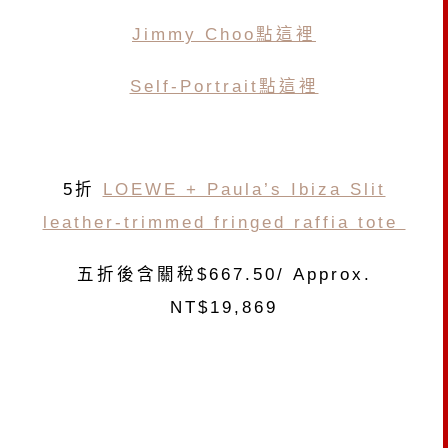
Jimmy Choo點這裡
Self-Portrait點這裡
5折
LOEWE + Paula’s Ibiza Slit
leather-trimmed fringed raffia tote
五折後含關稅$667.50/ Approx.
NT$19,869