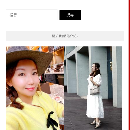
搜
尋
關
鍵
關於我(網站介紹)
字: