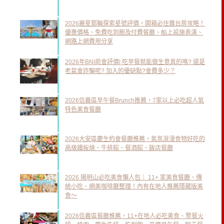
2026麗星郵輪探索星號評價，開箱必住露台房攻略！
優惠價格、免費吃到飽及付費餐廳、船上設施表演、
網路上網費用分享
2026年BNI商會評價| 吃早餐就能做生意真的嗎? 還是
老鼠會詐騙呢? 加入的優缺點?會費多少？
2026信義區早午餐Brunch推薦，7家以上必吃超人氣
特色美食餐廳
2026大安區慶生約會餐廳推薦，氣氛浪漫食物好吃的
高級鐵板燒、牛排館、餐酒館、飯店餐廳
2026 陽明山必吃美食懶人包｜ 11+ 家美食餐廳、傳
統小吃、網美咖啡廳整理！內有在地人推薦隱藏版美
食～
2026信義區餐廳推薦，11+在地人必吃美食、聚餐火