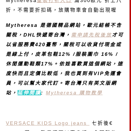
Mytheresa
童裝打折入口
滿300歐元 折上八
折，不需要折扣碼，放購物車會自動出現喔
Mytheresa 是德國精品網站，歐元
結帳不含
關稅，DHL快遞
寄台灣
，
需申請先稅後放
才可
以省服務費420臺幣，關稅可以收貨付現金或
是線上付，皮革包鞋12% /服裝圍巾 16% /
休閒運動鞋類17%。依娃喜歡買這個網站，速
度快而且定價比較低，我也買到有VIP免運會
員，可以幫大家代訂。寄台灣只有英文版網
站，
延伸閱讀
:
Mytheresa 購物教學
VERSACE KIDS Logo jeans
七折後€