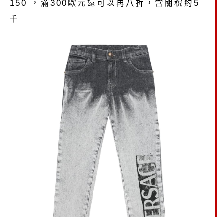
150 ，滿300歐元還可以再八折，含關稅約5
千