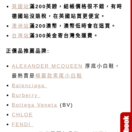
英國站
滿200英鎊，結帳價格很不錯，有時
德國站沒退稅，在英國站買更便宜。
澳洲站
滿200澳幣，澳幣低時會在這買。
台灣站
滿300美金寄台灣免運費。
正價品推薦品牌:
ALEXANDER MCQUEEN
厚底小白鞋，
最熱賣是
楊冪款黑尾小白鞋
Balenciaga
Burberry
Bottega Veneta
(BV)
CHLOE
FENDI