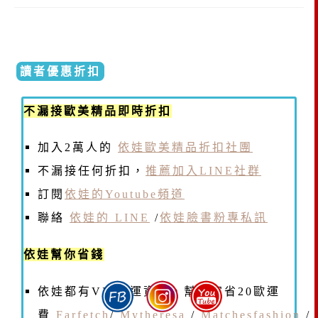
讀者優惠折扣
不漏接歐美精品即時折扣
加入2萬人的
依娃歐美精品折扣社團
不漏接任何折扣，
推薦加入LINE社群
訂閱
依娃的Youtube頻道
聯絡
依娃的 LINE
/
依娃臉書粉專私訊
依娃幫你省錢
依娃都有VIP免運資格，幫大家省20歐運
費
Farfetch
/
Mytheresa
/
Matchesfashion
/