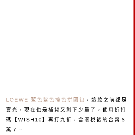
LOEWE 藍色紫色撞色拼圖包
，這款之前都是
賣光，現在也是補貨又剩下少量了，
使用折扣
碼【WISH10】再打九折，含關稅後約台幣６
萬７。