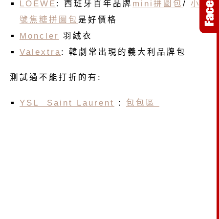
LOEWE
: 西班牙百年品牌
mini拼圖包
/
小
號焦糖拼圖包
是好價格
Moncler
羽絨衣
Valextra
: 韓劇常出現的義大利品牌包
測試過不能打折的有:
YSL Saint Laurent
:
包包區