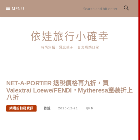
Skip
MENU
to
content
依娃旅行小確幸
時尚穿搭｜質感親子 | 台北媽媽日常
NET-A-PORTER 退稅價格再九折，買
Valextra/ Loewe/FENDI，Mytheresa童裝折上
八折
網購折扣碼資訊
依娃
2020-12-21
0