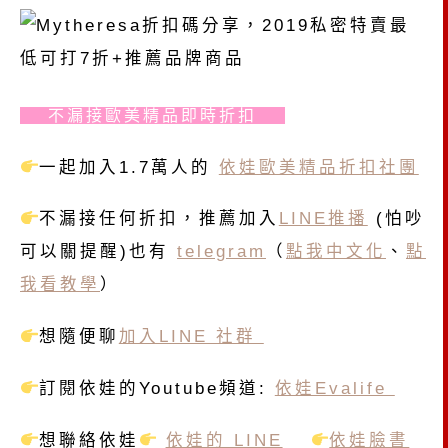
不漏接歐美精品即時折扣
一起加入1.7萬人的
依娃歐美精品折扣社團
不漏接任何折扣，推薦加入
LINE推播
(怕吵
可以關提醒)也有
telegram
（
點我中文化
、
點
我看教學
）
想隨便聊
加入LINE 社群
訂閱依娃的Youtube頻道:
依娃Evalife
想聯絡依娃
依娃的 LINE
依娃臉書