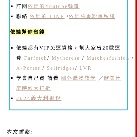
訂閱
依娃的Youtube頻道
聯絡
依娃的 LINE
/
依娃臉書粉專私訊
依娃幫你省錢
依娃都有VIP免運資格，幫大家省20歐運
費
Farfetch
/
Mytheresa
/
Matchesfashion
/
A-Porter
/
Selfridges
/
LVR
學會自己買 請看
國外購物教學
／
歐美什
麼時候大打折
2024義大利退稅
本文重點: