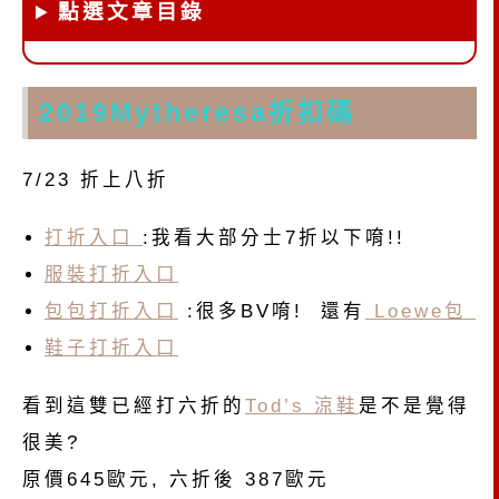
點選文章目錄
2019Mytheresa折扣碼
7/23 折上八折
打折入口
:我看大部分士7折以下唷!!
服裝打折入口
包包打折入口
:很多BV唷! 還有
Loewe包
鞋子打折入口
看到這雙已經打六折的
Tod’s 涼鞋
是不是覺得
很美?
原價645歐元, 六折後 387歐元