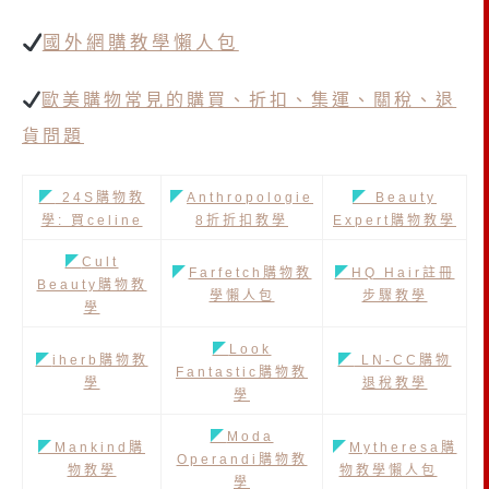
國外網購教學懶人包
歐美購物常見的購買、折扣、集運、關稅、退
貨問題
◤
24S購物教
◤
Anthropologie
◤
Beauty
學: 買celine
8折折扣教學
Expert購物教學
◤
Cult
◤
Farfetch購物教
◤
HQ Hair註冊
Beauty購物教
學懶人包
步驟教學
學
◤
Look
◤
iherb購物教
◤
LN-CC購物
Fantastic購物教
學
退稅教學
學
◤
Moda
◤
Mankind購
◤
Mytheresa購
Operandi購物教
物教學
物教學懶人包
學