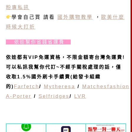
粉專私訊
學會自己買 請看
國外購物教學
，
歐美什麼
時候大打折
依娃幫你省錢省運費
依娃都有VIP免運資格，不限金額寄台灣免運費!
可以私訊我幫你代訂~不經手關稅處理的話，僅
收取1.5%國外刷卡手續費(給發卡組織
Farfetch
/
Mytheresa
/
Matchesfashion
的)
A-Porter
/
Selfridges
/
LVR