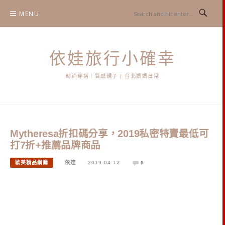
Skip
MENU
to
content
依娃旅行小確幸
時尚穿搭｜質感親子 | 台北媽媽日常
Mytheresa折扣碼分享，2019私密特賣最低可
打7折+推薦品牌商品
歐美精品網購
依娃
2019-04-12
6