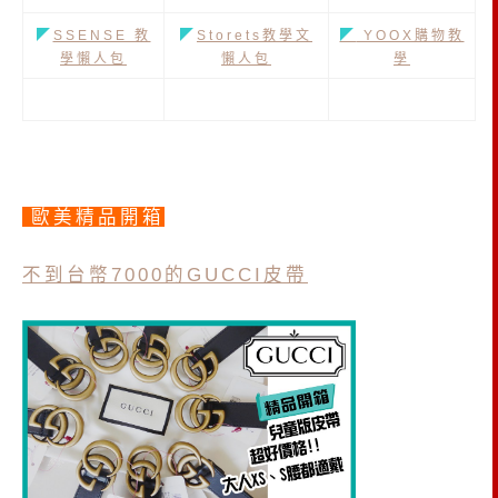
◤
SSENSE 教
◤
Storets教學文
◤
YOOX購物教
學懶人包
懶人包
學
歐美精品開箱
不到台幣7000的GUCCI皮帶