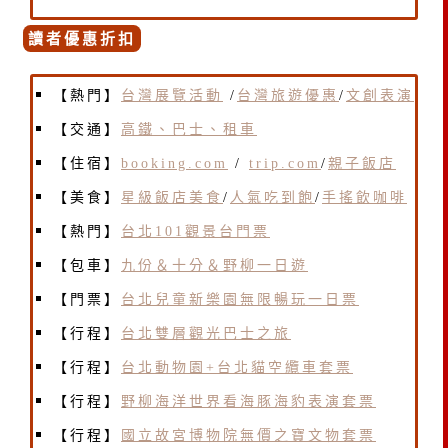
讀者優惠折扣
【熱門】
台灣展覽活動
/
台灣旅遊優惠
/
文創表演
【交通】
高鐵、巴士、租車
【住宿】
booking.com
/
trip.com
/
親子飯店
【美食】
星級飯店美食
/
人氣吃到飽
/
手搖飲咖啡
【熱門】
台北101觀景台門票
【包車】
九份＆十分＆野柳一日遊
【門票】
台北兒童新樂園無限暢玩一日票
【行程】
台北雙層觀光巴士之旅
【行程】
台北動物園+台北貓空纜車套票
【行程】
野柳海洋世界看海豚海豹表演套票
【行程】
國立故宮博物院無價之寶文物套票