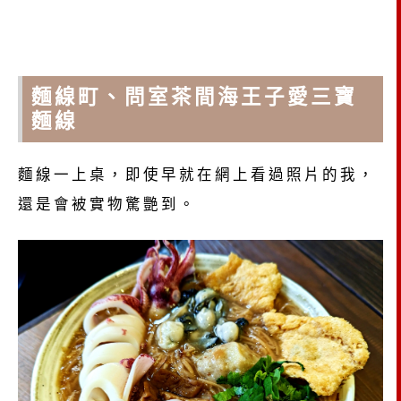
麵線町、問室茶間海王子愛三寶
麵線
麵線一上桌，即使早就在網上看過照片的我，
還是會被實物驚艷到。