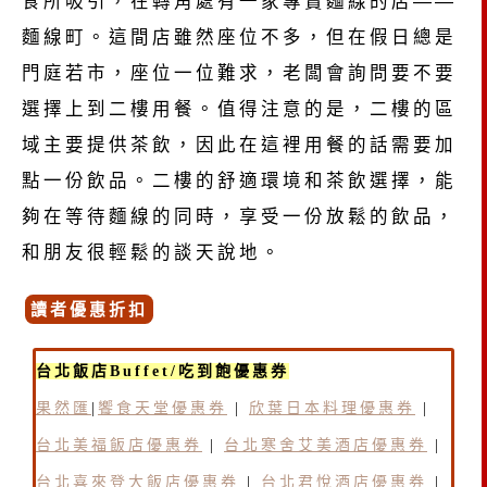
食所吸引，在轉角處有一家專賣麵線的店——
麵線町。這間店雖然座位不多，但在假日總是
門庭若市，座位一位難求，老闆會詢問要不要
選擇上到二樓用餐。值得注意的是，二樓的區
域主要提供茶飲，因此在這裡用餐的話需要加
點一份飲品。二樓的舒適環境和茶飲選擇，能
夠在等待麵線的同時，享受一份放鬆的飲品，
和朋友很輕鬆的談天說地。
讀者優惠折扣
台北飯店Buffet/吃到飽優惠券
果然匯
|
饗食天堂優惠券
|
欣葉日本料理優惠券
|
台北美福飯店優惠券
|
台北寒舍艾美酒店優惠券
|
台北喜來登大飯店優惠券
|
台北君悅酒店優惠券
|