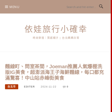
Skip
MENU
to
content
依娃旅行小確幸
時尚穿搭｜質感親子 | 台北媽媽日常
麵線町、問室茶間，Joeman推薦人氣爆棚洗
版IG美食，超澎派海王子海鮮麵線，每口都充
滿驚喜！中山站赤峰街美食
台北市
EDITER
2024-11-22
0