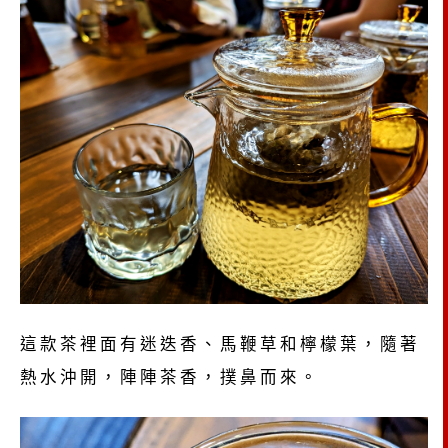
這款茶裡面有迷迭香、馬鞭草和檸檬葉，隨著
熱水沖開，陣陣茶香，撲鼻而來。