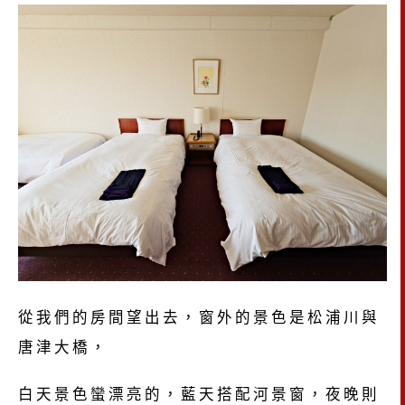
從我們的房間望出去，窗外的景色是松浦川與
唐津大橋，
白天景色蠻漂亮的，藍天搭配河景窗，夜晚則