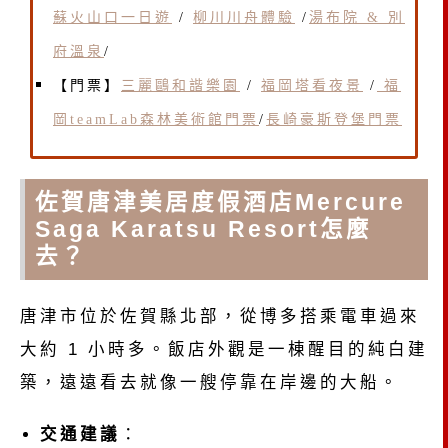
蘇火山口一日遊
/
柳川川舟體驗
/
湯布院 & 別
府溫泉
/
【門票】
三麗鷗和諧樂園
/
福岡塔看夜景
/
福
岡teamLab森林美術館門票
/
長崎豪斯登堡門票
佐賀唐津美居度假酒店Mercure
Saga Karatsu Resort怎麼
去？
唐津市位於佐賀縣北部，從博多搭乘電車過來
大約 1 小時多。飯店外觀是一棟醒目的純白建
築，遠遠看去就像一艘停靠在岸邊的大船。
交通建議
：