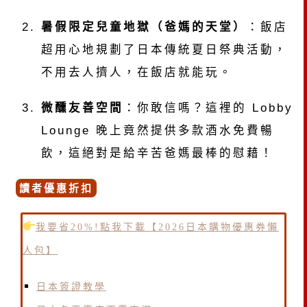
暑假限定兒童地獄（爸媽的天堂）
：飯店
超用心地規劃了日本傳統夏日祭典活動，
不用去人擠人，在飯店就能玩。
微醺友善空間
：你敢信嗎？這裡的 Lobby
Lounge 晚上竟然提供多款酒水免費暢
飲，這絕對是給辛苦爸媽最棒的慰藉！
讀者優惠折扣
我要省20%!點我下載【2026日本購物優惠券懶
人包】
日本簽證教學