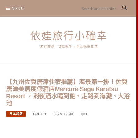
Skip
MENU
to
content
依娃旅行小確幸
時尚穿搭｜質感親子 | 台北媽媽日常
【九州佐賀唐津住宿推薦】海景第一排！佐賀
唐津美居度假酒店Mercure Saga Karatsu
Resort ，消夜酒水喝到飽、走路到海灘、大浴
池
日本旅遊
EDITER
2025-12-30
0