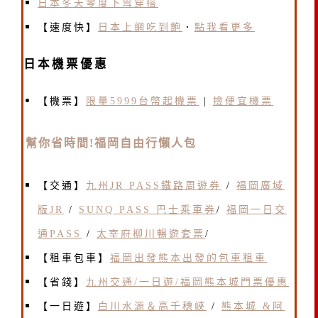
日本冬天零度下雪穿搭
【速度快】
日本上網吃到飽
．
點我看更多
日本機票優惠
【機票】
限量5999台幣起機票
|
撿便宜機票
幫你省時間!福岡自由行懶人包
【交通】
九州JR PASS鐵路周遊券
/
福岡廣域
版JR
/
SUNQ PASS 巴士乘車券
/
福岡一日交
通PASS
/
太宰府柳川暢遊套票
/
【租車包車】
福岡出發熊本出發的包車租車
【省錢】
九州交通/一日遊/福岡熊本城門票優惠
【一日遊】
白川水源＆高千穗峽
/
熊本城 &阿