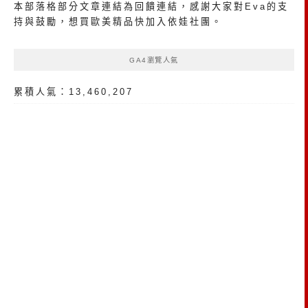
本部落格部分文章連結為回饋連結，感謝大家對Eva的支
持與鼓勵，想買歐美精品
快加入依娃社團
。
GA4瀏覽人氣
累積人氣：13,460,207