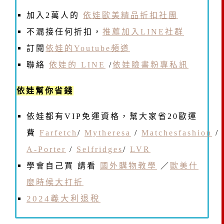
加入2萬人的
依娃歐美精品折扣社團
不漏接任何折扣，
推薦加入LINE社群
訂閱
依娃的Youtube頻道
聯絡
依娃的 LINE
/
依娃臉書粉專私訊
依娃幫你省錢
依娃都有VIP免運資格，幫大家省20歐運
費
Farfetch
/
Mytheresa
/
Matchesfashion
/
A-Porter
/
Selfridges
/
LVR
學會自己買 請看
國外購物教學
／
歐美什
麼時候大打折
2024義大利退稅