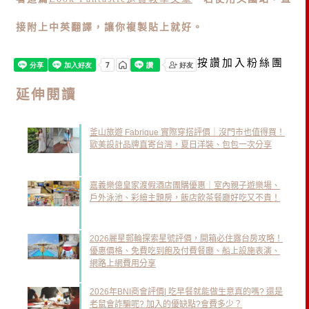
接附上中英翻譯，讓你複製貼上就好。
按讚加入粉絲團
延伸閱讀
釜山旅遊 Fabrique 實際穿搭評價｜沒門市也值得買！
歐美設計品牌直寄台灣，夏日洋裝、包包一次分享
嘉義樂億皇家渡假酒店團購優惠｜室內親子遊樂場、
戶外泳池、彩繪主題房，飯店飲茶餐廳好吃又不貴！
2026麗星郵輪探索星號評價，開箱必住露台房攻略！
優惠價格、免費吃到飽及付費餐廳、船上設施表演、
網路上網費用分享
2026年BNI商會評價| 吃早餐就能做生意真的嗎? 還是
老鼠會詐騙呢? 加入的優缺點?會費多少？