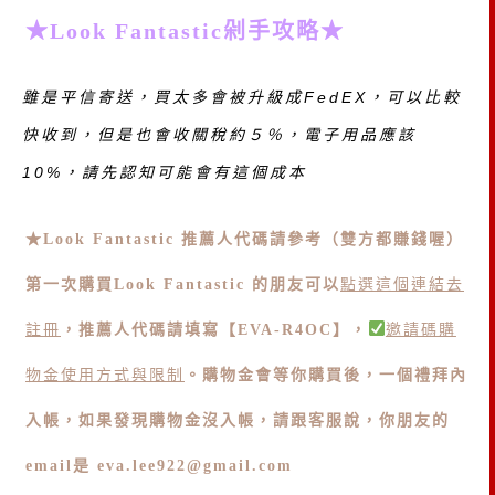
★Look Fantastic剁手攻略★
雖是平信寄送，買太多會被升級成FedEX，可以比較
快收到，但是也會收關稅約５％，電子用品應該
10%，請先認知可能會有這個成本
★Look Fantastic 推薦人代碼請參考（雙方都賺錢喔）
第一次購買
Look Fantastic
的朋友可以
點選這個連結去
註冊
，
推薦人代碼請填寫【EVA-R4OC】
，
邀請碼購
物金使用方式與限制
。
購物金會等你購買後，一個禮拜內
入帳，
如果發現購物金沒入帳，請跟客服說，
你朋友的
email是
eva.lee922@gmail.com