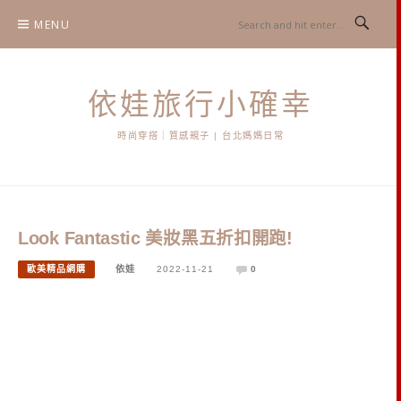
Skip
MENU
to
content
依娃旅行小確幸
時尚穿搭｜質感親子 | 台北媽媽日常
Look Fantastic 美妝黑五折扣開跑!
歐美精品網購
依娃
2022-11-21
0