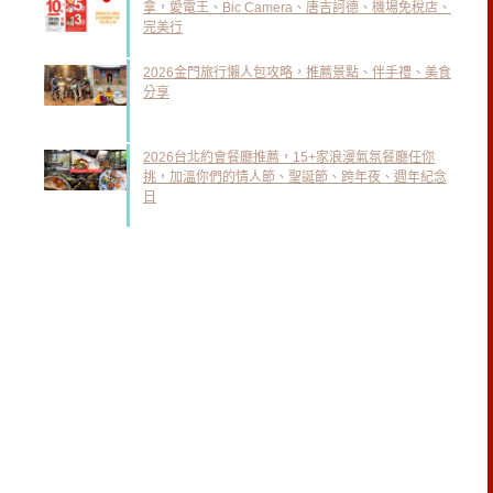
拿，愛電王、Bic Camera、唐吉訶德、機場免稅店、
完美行
2026金門旅行懶人包攻略，推薦景點、伴手禮、美食
分享
2026台北約會餐廳推薦，15+家浪漫氣氛餐廳任你
挑，加溫你們的情人節、聖誕節、跨年夜、週年紀念
日