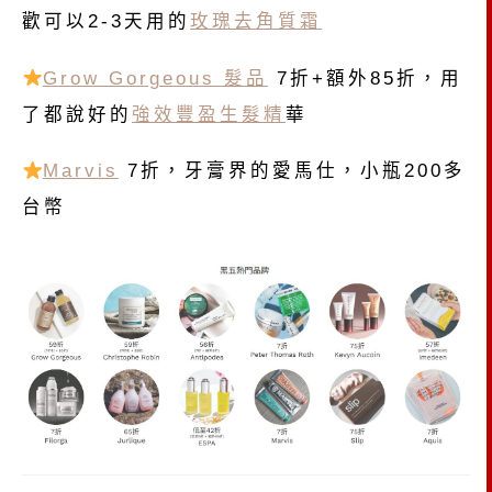
歡可以2-3天用的
玫瑰去角質霜
Grow Gorgeous 髮品
7折+額外85折，用
了都說好的
強效豐盈生髮精
華
Marvis
7折，牙膏界的愛馬仕，小瓶200多
台幣