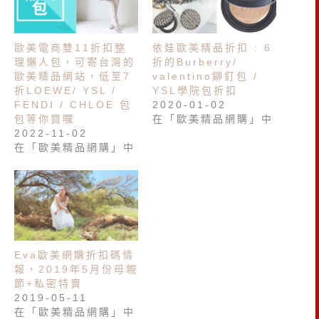
歐美電商雙11折扣整
依娃歐美精品折扣 : 6
理懶人包，可寄台灣的
折的Burberry/
歐美精品網站，低至7
valentino鉚釘包 /
折LOEWE/ YSL /
YSL學院包折扣
FENDI / CHLOE 包
2020-01-02
包等你買囉
在「歐美精品網購」中
2022-11-02
在「歐美精品網購」中
Eva歐美網購折扣碼情
報，2019年5月份母親
節+私密特賣
2019-05-11
在「歐美精品網購」中