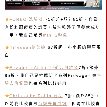
FOREO 洗臉機
75折起+額外85折，容易
有粉刺跟痘痘的請買，臉洗乾淨了保養就成功
一半，我自己是買
mini 2粉色
Imedeen伊美婷
67折起，小小顆的膠原蛋
白
Elizabeth Arden 伊莉莎白雅頓
7折+額外
85折，我自己是推薦防老系列Prevage，連
洗
臉去角質霜
也這系列比較好用
Christophe Robin 髮品
7折+額外85折，
以前我比較喜歡
海鹽去角質霜
，但現在比較喜