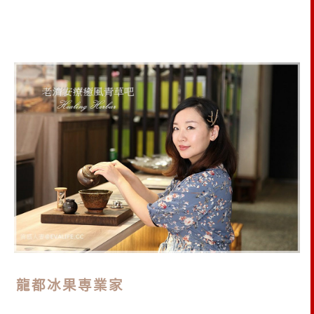
龍都冰果専業家