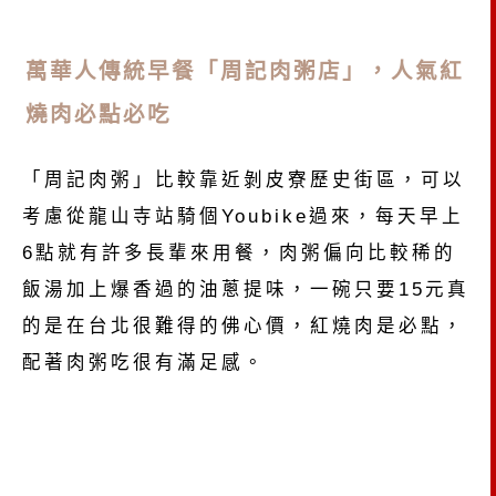
萬華人傳統早餐「周記肉粥店」，人氣紅
燒肉必點必吃
「周記肉粥」比較靠近剝皮寮歷史街區，可以
考慮從龍山寺站騎個Youbike過來，每天早上
6點就有許多長輩來用餐，肉粥偏向比較稀的
飯湯加上爆香過的油蔥提味，一碗只要15元真
的是在台北很難得的佛心價，紅燒肉是必點，
配著肉粥吃很有滿足感。