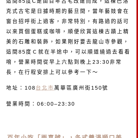
這間85度C是由百年古宅改建而成，這棟巴洛
克式古宅是日據時期的藝旦間，當年藝妓會在
窗台招呼街上過客，非常特別，有路過的話可
以來買個蛋糕或咖啡，順便欣賞這棟古蹟上精
美的石雕和裝飾，如果剛好要去龍山寺參觀，
這間85度Ｃ就在半途中，可以順道繞過去看看
唷，營業時間從早上六點到晚上23:30非常
長，在行程安排上可以參考一下～
地址：108
台北市
萬華區廣州街150號
營業時間：06:00–23:30
百年小吃「兩喜號」，各式羹湯順口美