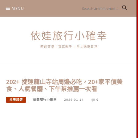
Skip
MENU
to
content
依娃旅行小確幸
時尚穿搭｜質感親子 | 台北媽媽日常
202+ 捷運龍山寺站周邊必吃，20+家平價美
食、人氣餐廳、下午茶推薦一次看
台灣旅遊
依娃旅行小確幸
2026-01-14
0