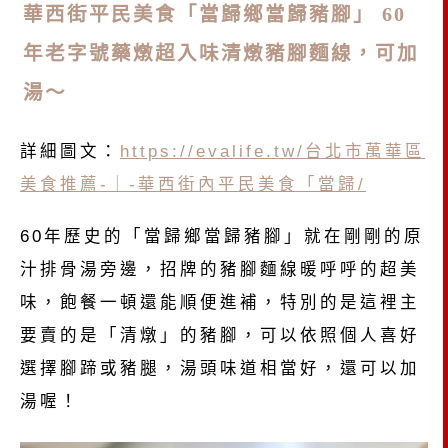
華西街平民美食「當歸鄉當歸豬腳」 60
年老字號藥燉超入味清燉豬腳麵線，可加
湯～
詳細圖文：
https://evalife.tw/台北市萬華區
美食推薦-｜-華西街內平民美食「當歸/
60年歷史的「當歸鄉當歸豬腳」就在剛剛的原
汁排骨湯旁邊，招牌的豬腳麵線暖呼呼的超美
味，飽餐一頓還能順便進補，特別的是這裡主
要賣的是「清燉」的豬腳，可以依照個人喜好
選擇腳蹄或豬腿，湯頭味道相當好，還可以加
湯喔！