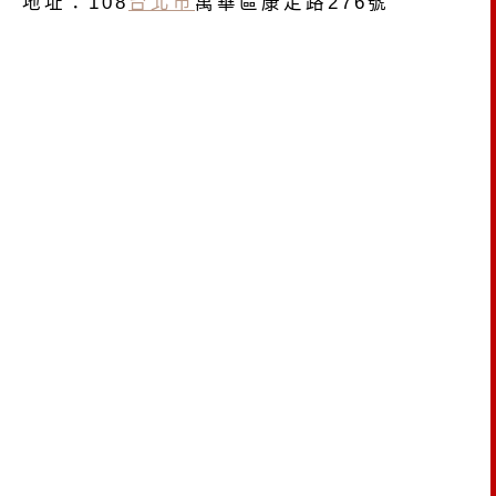
地址：108
台北市
萬華區康定路276號