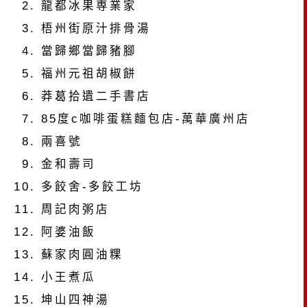
龍都冰果専業家
梧州街原汁排骨湯
當歸鄉當歸豬腳
福州元祖胡椒餅
莽葛拾遺二手書店
85度c咖啡蛋糕麵包店-萬華廣州店
兩喜號
金和壽司
多餃舍-多餃工坊
周記肉粥店
阿婆油飯
蘇家肉圓油粿
小王煮瓜
坤山四神湯