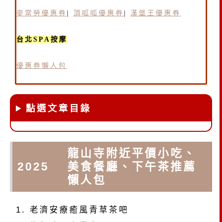
麥當勞優惠券
|
頂呱呱優惠券
|
漢堡王優惠券
台北SPA按摩
優惠券懶人包
點選文章目錄
台
龍山寺附近平價小吃、
2025
北
美食餐廳、下午茶推薦
市
懶人包
老濟安療癒風青草茶吧