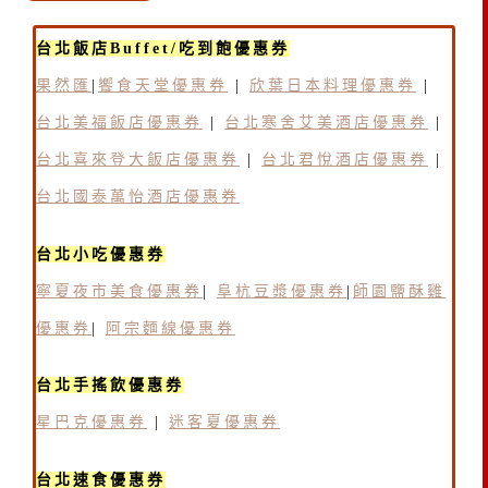
台北飯店Buffet/吃到飽優惠券
果然匯
|
饗食天堂優惠券
|
欣葉日本料理優惠券
|
台北美福飯店優惠券
|
台北寒舍艾美酒店優惠券
|
台北喜來登大飯店優惠券
|
台北君悅酒店優惠券
|
台北國泰萬怡酒店優惠券
台北小吃優惠券
寧夏夜市美食優惠券
|
阜杭豆漿優惠券
|
師園鹽酥雞
優惠券
|
阿宗麵線優惠券
台北手搖飲優惠券
星巴克優惠券
|
迷客夏優惠券
台北速食優惠券