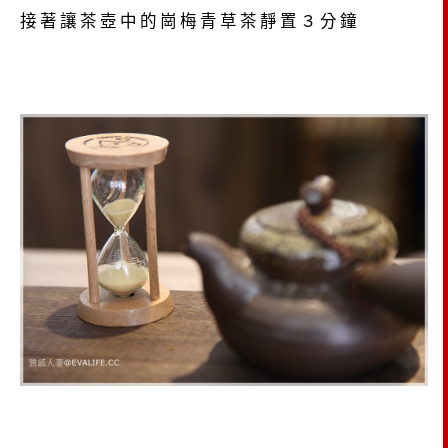
接著讓茶壺中的崗梅青草茶靜置３分鐘