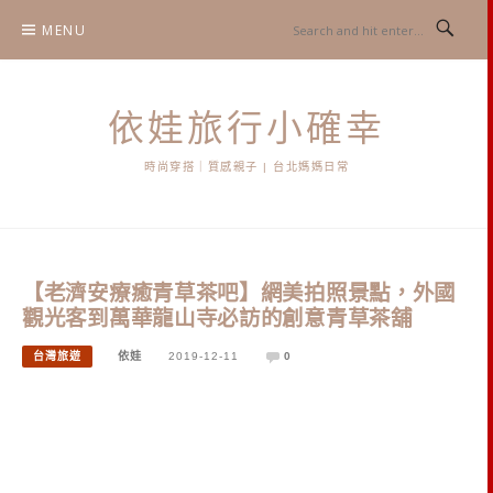
Skip
MENU
to
content
依娃旅行小確幸
時尚穿搭｜質感親子 | 台北媽媽日常
【老濟安療癒青草茶吧】網美拍照景點，外國
觀光客到萬華龍山寺必訪的創意青草茶舖
台灣旅遊
依娃
2019-12-11
0