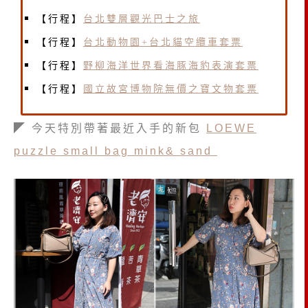
【行程】
台北雙層觀光巴士之旅
【行程】
台北動物園+台北貓空纜車套票
【行程】
野柳海洋世界看海豚海豹表演套票
【行程】
國立故宮博物院無價之寶文物套票
◤ 今天特別帶著最近入手的新包
LOEWE
puzzle small bag mink& sand