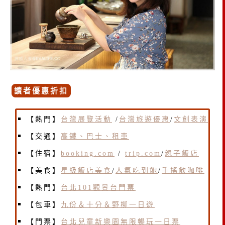
讀者優惠折扣
【熱門】
台灣展覽活動
/
台灣旅遊優惠
/
文創表演
【交通】
高鐵、巴士、租車
【住宿】
booking.com
/
trip.com
/
親子飯店
【美食】
星級飯店美食
/
人氣吃到飽
/
手搖飲咖啡
【熱門】
台北101觀景台門票
【包車】
九份＆十分＆野柳一日遊
【門票】
台北兒童新樂園無限暢玩一日票