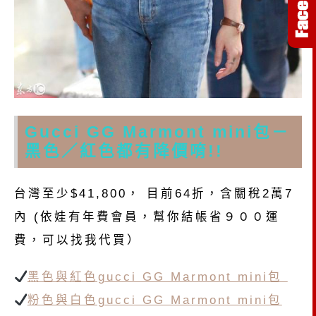
Gucci GG Marmont mini包－
黑色／紅色都有降價唷!!
台灣至少$41,800， 目前64折，含關稅2萬7
內 (依娃有年費會員，幫你結帳省９００運
費，可以找我代買）
黑色與紅色gucci GG Marmont mini包
粉色與白色gucci GG Marmont mini包