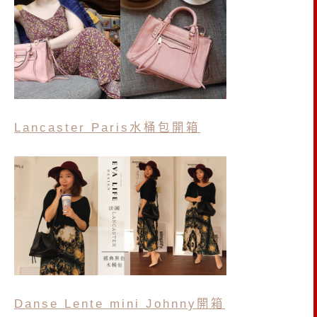
Lancaster Paris水桶包開箱
Danse Lente
mini Johnny
開箱