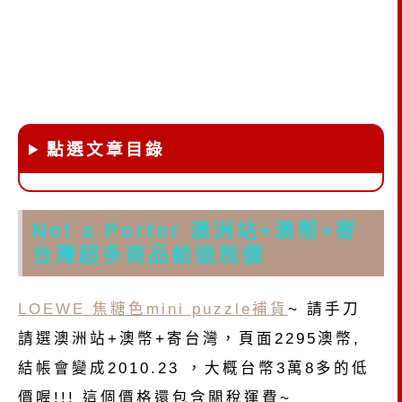
點選文章目錄
Net a Porter 澳洲站+澳幣+寄
台灣超多商品給退稅價
LOEWE 焦糖色mini puzzle補貨
~ 請手刀
請選澳洲站+澳幣+寄台灣，頁面2295澳幣,
結帳會變成2010.23 ，大概台幣3萬8多的低
價喔!!! 這個價格還包含關稅運費~