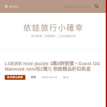
Skip
MENU
to
content
依娃旅行小確幸
時尚穿搭｜質感親子 | 台北媽媽日常
LOEWE mini puzzle 3萬8誇張價，Gucci GG
Marmont mini包2萬7| 依娃精品折扣訊息
歐美精品網購
依娃
2020-04-14
0