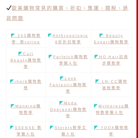
歐美購物常見的購買、折扣、集運、關稅、退
貨問題
◤
24S購物教
◤
Anthropologie
◤
Beauty
學: 買celine
8折折扣教學
Expert購物教學
◤
Cult
◤
Farfetch購物教
◤
HQ Hair註冊
Beauty購物教
學懶人包
步驟教學
學
◤
Look
◤
iherb購物教
◤
LN-CC購物
Fantastic購物教
學
退稅教學
學
◤
Moda
◤
Mankind購
◤
Mytheresa購
Operandi購物教
物教學
物教學懶人包
學
◤
SSENSE 教
◤
Storets教學文
◤
YOOX購物教
學懶人包
懶人包
學