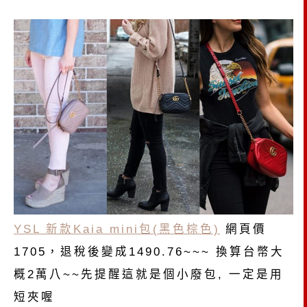
YSL 新款Kaia mini包(黑色棕色)
網頁價
1705，退稅後變成1490.76~~~ 換算台幣大
概2萬八~~先提醒這就是個小廢包, 一定是用
短夾喔