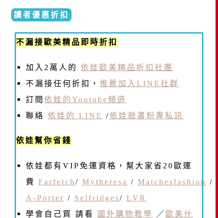
讀者優惠折扣
不漏接歐美精品即時折扣
加入2萬人的
依娃歐美精品折扣社團
不漏接任何折扣，
推薦加入LINE社群
訂閱
依娃的Youtube頻道
聯絡
依娃的 LINE
/
依娃臉書粉專私訊
依娃幫你省錢
依娃都有VIP免運資格，幫大家省20歐運
費
Farfetch
/
Mytheresa
/
Matchesfashion
/
A-Porter
/
Selfridges
/
LVR
學會自己買 請看
國外購物教學
／
歐美什