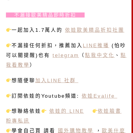
不漏接歐美精品即時折扣
一起加入1.7萬人的
依娃歐美精品折扣社團
不漏接任何折扣，推薦加入
LINE推播
(怕吵
可以關提醒)也有
telegram
（
點我中文化
、
點
我看教學
）
想隨便聊
加入LINE 社群
訂閱依娃的Youtube頻道:
依娃Evalife
想聯絡依娃
依娃的 LINE
依娃臉書
粉專私訊
學會自己買 請看
國外購物教學
，
歐美什麼