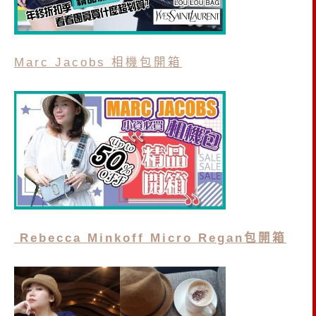
Marc Jacobs 相機包開箱
Rebecca Minkoff Micro Regan包開箱