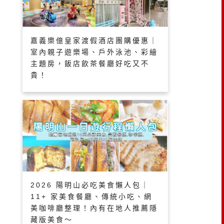
嘉義樂億皇家渡假酒店團購優惠｜
室內親子遊樂場、戶外泳池、彩繪
主題房，飯店飲茶餐廳好吃又不
貴！
2026 陽明山必吃美食懶人包｜
11+ 家美食餐廳、傳統小吃、網
美咖啡廳整理！內有在地人推薦隱
藏版美食～