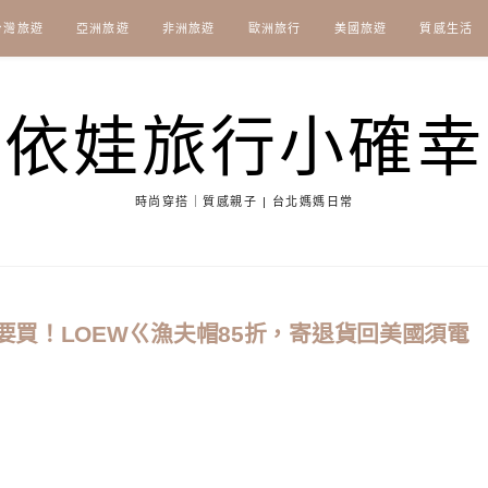
台灣旅遊
亞洲旅遊
非洲旅遊
歐洲旅行
美國旅遊
質感生活
依娃旅行小確幸
時尚穿搭｜質感親子 | 台北媽媽日常
不要買！LOEWㄍ漁夫帽85折，寄退貨回美國須電