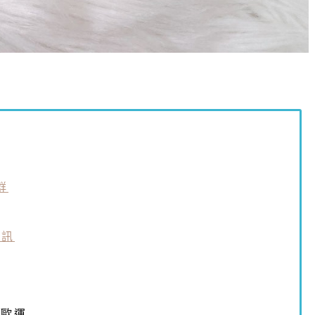
群
私訊
0歐運