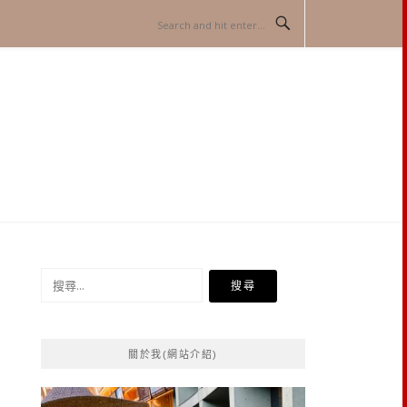
搜
尋
關
鍵
關於我(網站介紹)
字: