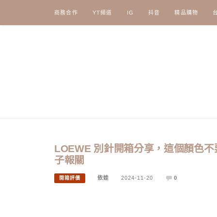
Skip
商務合作
YT頻道
IG
抖音
精品購物
to
content
LOEWE 別針開箱分享，這個顏色
子報關
依娃
2024-11-20
0
開箱評價