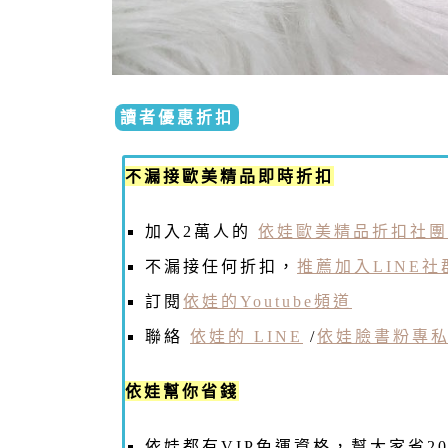
讀者優惠折扣
不漏接歐美精品即時折扣
加入2萬人的
依娃歐美精品折扣社團
不漏接任何折扣，
推薦加入LINE社
訂閱
依娃的Youtube頻道
聯絡
依娃的 LINE
/
依娃臉書粉專
依娃幫你省錢
依娃都有VIP免運資格，幫大家省2