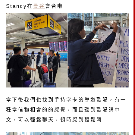
Stancy在
曼谷
會合啦
拿下後我們也找到手持字卡的導遊歐陽，有一
種拿信物相會的的感覺，而且聽到歐陽講中
文，可以輕鬆聊天，頓時感到輕鬆阿