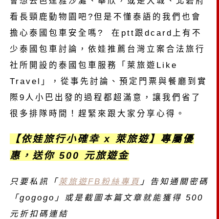
會想去芭達雅沙灘、華欣，或是大城、北碧府
看長頸鹿動物園吧?但是不懂泰語的我們也會
擔心泰國包車安全嗎? 在ptt跟dcard上有不
少泰國包車討論，依娃推薦台灣立案合法旅行
社所開設的泰國包車服務「萊旅遊Like
Travel」，從事先討論、預定門票與餐廳到實
際9人小巴出發的過程都超滿意，讓我們省了
很多排隊時間！趕緊來跟大家分享心得。
【依娃旅行小確幸 x 萊旅遊】專屬優
惠，送你 500 元旅遊金
只要私訊「
萊旅遊FB粉絲專頁
」告知通關密碼
「gogogo」或是截圖本篇文章就能獲得 500
元折扣碼連結