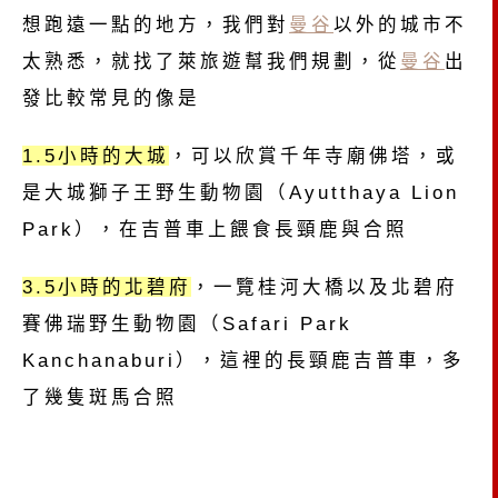
想跑遠一點的地方，我們對
曼谷
以外的城市不
太熟悉，就找了萊旅遊幫我們規劃，從
曼谷
出
發比較常見的像是
1.5小時的大城
，可以欣賞千年寺廟佛塔，或
是大城獅子王野生動物園（Ayutthaya Lion
Park），在吉普車上餵食長頸鹿與合照
3.5小時的北碧府
，一覽桂河大橋以及北碧府
賽佛瑞野生動物園（Safari Park
Kanchanaburi），這裡的長頸鹿吉普車，多
了幾隻斑馬合照