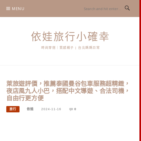
Skip
MENU
to
content
依娃旅行小確幸
時尚穿搭｜質感親子 | 台北媽媽日常
萊旅遊評價，推薦泰國曼谷包車服務超精緻，
夜店風九人小巴，搭配中文導遊、合法司機，
自由行更方便
旅行
依娃
2024-11-16
0