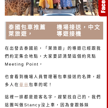
泰國包車推薦
曼
機場接送，中文
萊旅遊，
谷
導遊接機
在出發去泰國前，「萊旅遊」的導遊已經跟我
們約定集合地點，大家要認清楚這個約見點
Meeting Point，
也會看到機場人員管理著包車接送的名牌，超
多人在
曼谷
包車的呢！
這裡一排都是遊客名字，趕緊找自己的，我們
這團叫做Stancy沒上車，因為會跟姊妹