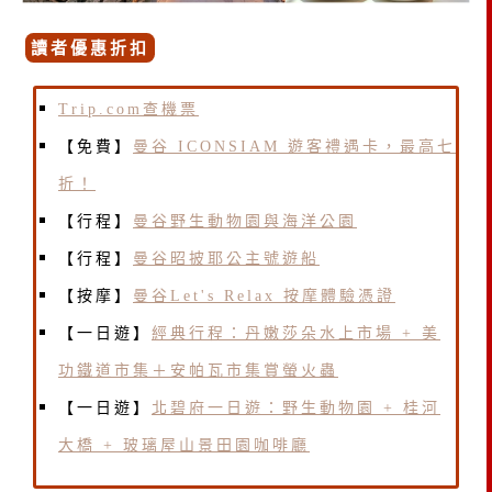
讀者優惠折扣
Trip.com查機票
【免費】
曼谷 ICONSIAM 遊客禮遇卡，最高七
折！
【行程】
曼谷野生動物園與海洋公園
【行程】
曼谷昭披耶公主號遊船
【按摩】
曼谷Let's Relax 按摩體驗憑證
【一日遊】
經典行程：丹嫩莎朵水上市場 + 美
功鐵道市集＋安帕瓦市集賞螢火蟲
【一日遊】
北碧府一日遊：野生動物園 + 桂河
大橋 + 玻璃屋山景田園咖啡廳