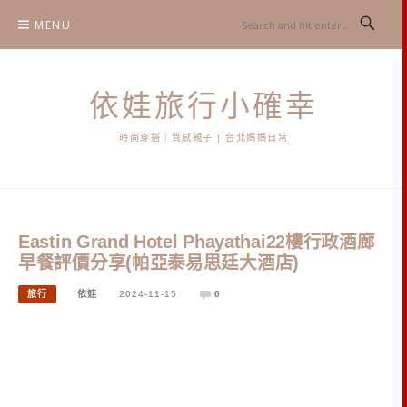
Skip
MENU
to
content
依娃旅行小確幸
時尚穿搭｜質感親子 | 台北媽媽日常
Eastin Grand Hotel Phayathai22樓行政酒廊
早餐評價分享(帕亞泰易思廷大酒店)
旅行
依娃
2024-11-15
0