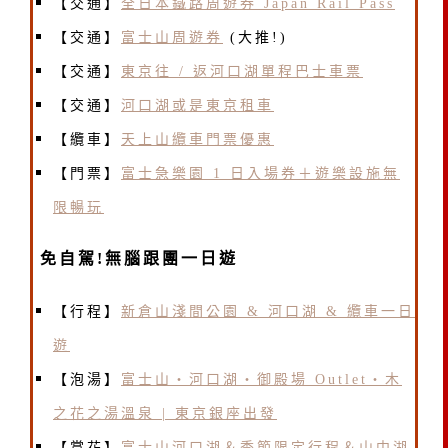
【交通】
全日本鐵路周遊券 Japan Rail Pass
【交通】
富士山周遊券
(大推!)
【交通】
東京往 / 返河口湖單程巴士車票
【交通】
河口湖或是東京租車
【纜車】
天上山纜車門票優惠
【門票】
富士急樂園 1 日入場券＋遊樂設施無
限暢玩
免自駕!無腦跟團一日遊
【行程】
新倉山淺間公園 & 河口湖 & 纜車一日
遊
【泡湯】
富士山・河口湖・御殿場 Outlet・木
之花之湯溫泉 | 東京銀座出發
【賞花】
富士山河口湖＆季節限定行程＆山中湖