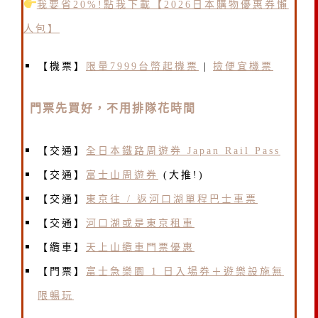
我要省20%!點我下載【2026日本購物優惠券懶
人包】
【機票】
限量7999台幣起機票
|
撿便宜機票
門票先買好，不用排隊花時間
【交通】
全日本鐵路周遊券 Japan Rail Pass
【交通】
富士山周遊券
(大推!)
【交通】
東京往 / 返河口湖單程巴士車票
【交通】
河口湖或是東京租車
【纜車】
天上山纜車門票優惠
【門票】
富士急樂園 1 日入場券＋遊樂設施無
限暢玩