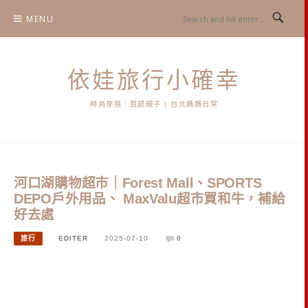
Skip
MENU
to
content
依娃旅行小確幸
時尚穿搭｜質感親子 | 台北媽媽日常
河口湖購物超市｜Forest Mall、SPORTS
DEPO戶外用品、 MaxValu超市買和牛，補給
好去處
旅行
EDITER
2025-07-10
0