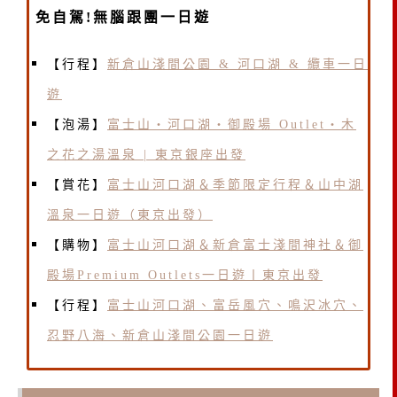
免自駕!無腦跟團一日遊
【行程】
新倉山淺間公園 & 河口湖 & 纜車一日
遊
【泡湯】
富士山・河口湖・御殿場 Outlet・木
之花之湯溫泉 | 東京銀座出發
【賞花】
富士山河口湖＆季節限定行程＆山中湖
溫泉一日遊（東京出發）
【購物】
富士山河口湖＆新倉富士淺間神社＆御
殿場Premium Outlets一日遊丨東京出發
【行程】
富士山河口湖、富岳風穴、鳴沢冰穴、
忍野八海、新倉山淺間公園一日遊